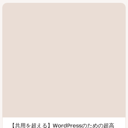
I
r
n
【共用を超える】WordPressのための超高