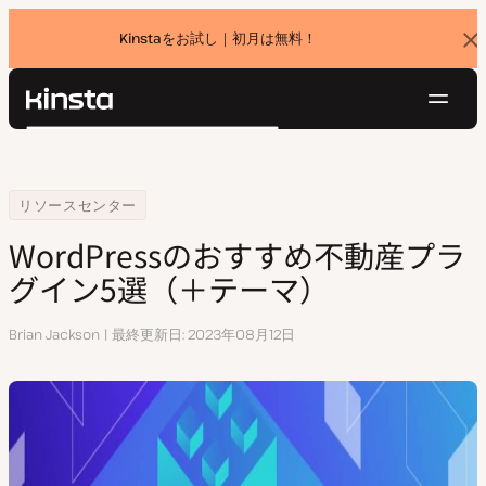
Kinstaをお試し｜初月は無料！
バ
ナ
ー
を
ナ
閉
Kinsta®
検
じ
ビ
プラットフォーム
る
索
ゲ
ソリューション
ログイン
無料でお試し
ー
Home
WordPressのおすすめ不動産プラグイン5選（＋テーマ）
リソースセンター
価格設定
リソース
シ
WordPressのおすすめ不動産プラ
お問い合わせ
ョ
グイン5選（＋テーマ）
ン
執
Brian Jackson
最終更新日
2023年08月12日
筆