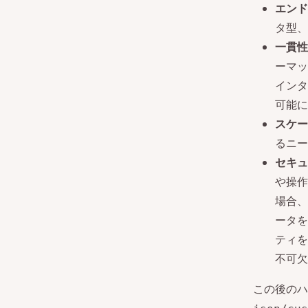
エンド
タ型、
一貫性
ーマッ
インタ
可能に
スケー
るニー
セキュ
や操作
場合、
ータを
ティを
不可欠
この後のハ