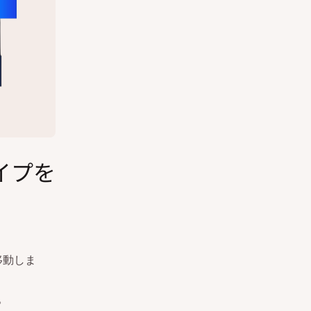
イプを
移動しま
。