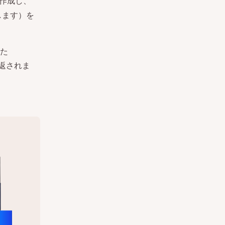
作成し、
します）を
た
て返されま