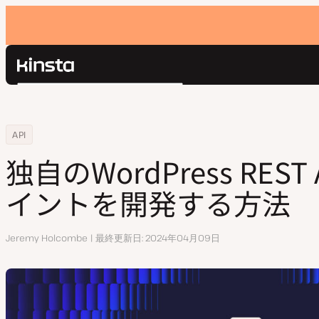
Kinsta®
検
プラットフォーム
索
ソリューション
ログイン
Home
リソースセンター
独自のWordPress REST APIエンドポイントを開発する方法
API
価格設定
リソース
独自のWordPress RES
お問い合わせ
イントを開発する方法
執
Jeremy Holcombe
最終更新日
2024年04月09日
筆