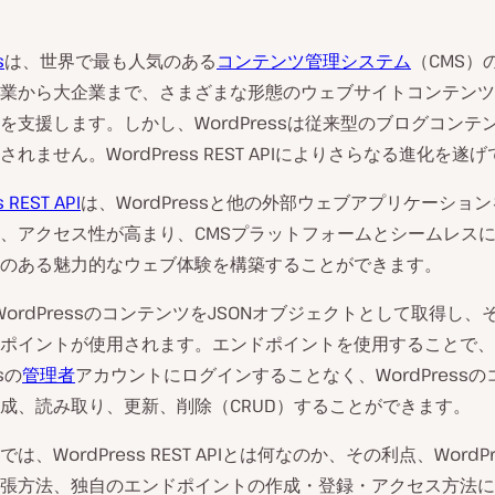
s
は、世界で最も人気のある
コンテンツ管理システム
（CMS）
業から大企業まで、さまざまな形態のウェブサイトコンテンツ
を支援します。しかし、WordPressは従来型のブログコンテ
れません。WordPress REST APIによりさらなる進化を遂
 REST API
は、WordPressと他の外部ウェブアプリケーショ
、アクセス性が高まり、CMSプラットフォームとシームレス
のある魅力的なウェブ体験を構築することができます。
、WordPressのコンテンツをJSONオブジェクトとして取得し
ポイントが使用されます。エンドポイントを使用することで、
sの
管理者
アカウントにログインすることなく、WordPress
成、読み取り、更新、削除（CRUD）することができます。
は、WordPress REST APIとは何なのか、その利点、WordP
張方法、独自のエンドポイントの作成・登録・アクセス方法に