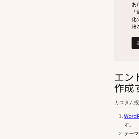
エン
作成
カスタム投
Word
す。
テーマ