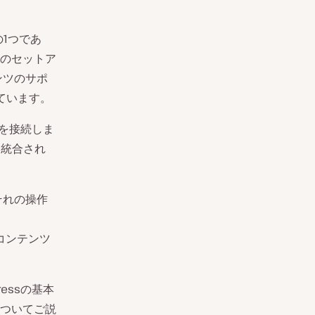
の1つであ
のセットア
ンツのサポ
げています。
ンを接続しま
に統合され
、それの操作
のコンテンツ
ressの基本
ついてご説