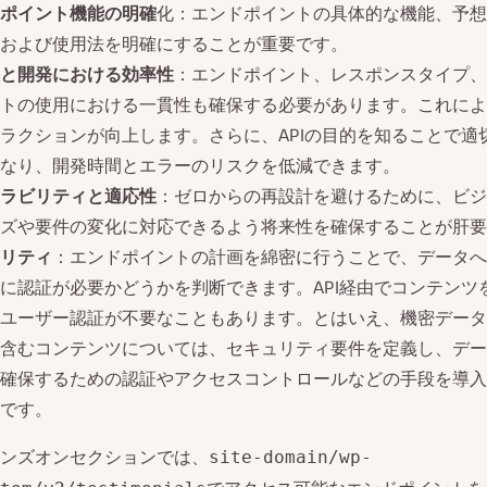
ポイント機能の明確
化：エンドポイントの具体的な機能、予想
および使用法を明確にすることが重要です。
と開発における効率性
：エンドポイント、レスポンスタイプ、
トの使用における一貫性も確保する必要があります。これにより
ラクションが向上します。さらに、APIの目的を知ることで適
なり、開発時間とエラーのリスクを低減できます。
ラビリティと適応性
：ゼロからの再設計を避けるために、ビジ
ズや要件の変化に対応できるよう将来性を確保することが肝要
リティ
：エンドポイントの計画を綿密に行うことで、データへ
に認証が必要かどうかを判断できます。API経由でコンテンツ
ユーザー認証が不要なこともあります。とはいえ、機密データ
含むコンテンツについては、セキュリティ要件を定義し、デー
確保するための認証やアクセスコントロールなどの手段を導入
です。
ンズオンセクションでは、
site-domain/wp-