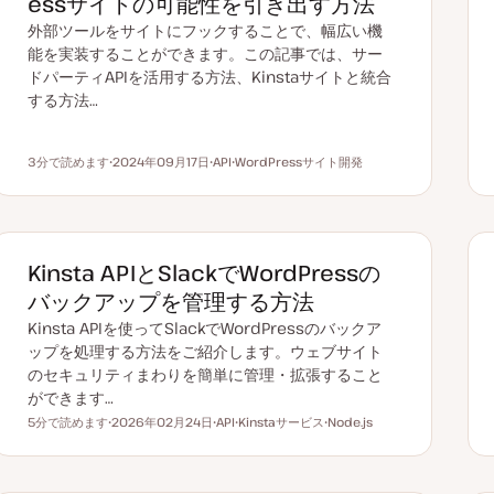
essサイトの可能性を引き出す方法
外部ツールをサイトにフックすることで、幅広い機
能を実装することができます。この記事では、サー
ドパーティAPIを活用する方法、Kinstaサイトと統合
する方法…
3分で読めます
2024年09月17日
API
WordPressサイト開発
読むのにかかる時間
更
ト
ト
新
ピ
ピ
日
ッ
ッ
ク
ク
Kinsta APIとSlackでWordPressの
バックアップを管理する方法
Kinsta APIを使ってSlackでWordPressのバックア
ップを処理する方法をご紹介します。ウェブサイト
のセキュリティまわりを簡単に管理・拡張すること
ができます…
5分で読めます
2026年02月24日
API
Kinstaサービス
Node.js
読むのにかかる時間
更
ト
ト
ト
新
ピ
ピ
ピ
日
ッ
ッ
ッ
ク
ク
ク