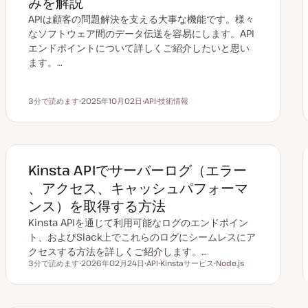
みを解説
APIは顧客の問題解決を支える大事な機能です。様々
なソフトウェア間のデータ伝送を容易にします。API
エンドポイントについて詳しくご紹介したいと思い
ます。…
3分で読めます
2025年10月02日
API
技術情報
読むのにかかる時間
更
ト
ト
新
ピ
ピ
日
ッ
ッ
ク
ク
Kinsta APIでサーバーログ（エラー
、アクセス、キャッシュパフォーマ
ンス）を取得する方法
Kinsta APIを通じて利用可能なログのエンドポイン
ト、およびSlack上でこれらのログにシームレスにア
クセスする方法を詳しくご紹介します。…
3分で読めます
2026年02月24日
API
Kinstaサービス
Node.js
読むのにかかる時間
更
ト
ト
ト
新
ピ
ピ
ピ
日
ッ
ッ
ッ
ク
ク
ク