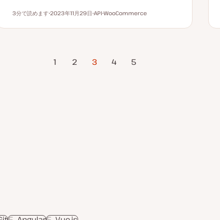
3分で読めます
2023年11月29日
API
WooCommerce
読むのにかかる時間
更
ト
ト
新
ピ
ピ
日
ッ
ッ
ク
ク
のページ
1
2
3
4
次のページ
5
Git
5
Angular
5
Vue.js