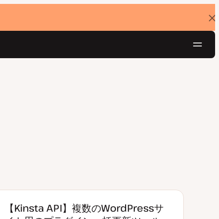
バ
ナ
ー
を
ナ
閉
じ
ビ
る
ゲ
無料でお試し
ー
シ
ョ
ン
【Kinsta API】複数のWordPressサ