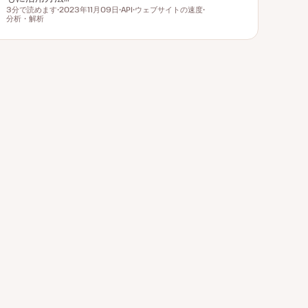
3分で読めます
2023年11月09日
API
ウェブサイトの速度
読むのにかかる時間
分析・解析
更
ト
ト
ト
新
ピ
ピ
ピ
日
ッ
ッ
ッ
ク
ク
ク