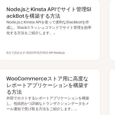
Node.jsとKinsta APIでサイト管理Sl
ackBotを構築する方法
Node.jsとKinsta APIを使って便利なSlackbotを作
成し、Slackスラッシュコマンドでサイト管理を効率
化する方法をご紹介します。…
6分で読めます
2023年12月19日
API
Node.js
読むのにかかる時間
更
ト
ト
新
ピ
ピ
日
ッ
ッ
ク
ク
WooCommerceストア用に高度な
レポートアプリケーションを構築す
る方法
外部でホストするレポートアプリケーションを構築
し、包括的かつ詳細なトランザクションデータをメ
ール通知で受け取る方法をご紹介します。…