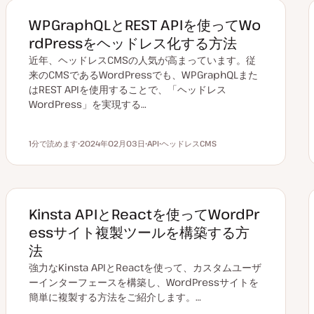
WPGraphQLとREST APIを使ってWo
rdPressをヘッドレス化する方法
近年、ヘッドレスCMSの人気が高まっています。従
来のCMSであるWordPressでも、WPGraphQLまた
はREST APIを使用することで、「ヘッドレス
WordPress」を実現する…
1分で読めます
2024年02月03日
API
ヘッドレスCMS
読むのにかかる時間
更
ト
ト
新
ピ
ピ
日
ッ
ッ
ク
ク
Kinsta APIとReactを使ってWordPr
essサイト複製ツールを構築する方
法
強力なKinsta APIとReactを使って、カスタムユーザ
ーインターフェースを構築し、WordPressサイトを
簡単に複製する方法をご紹介します。…