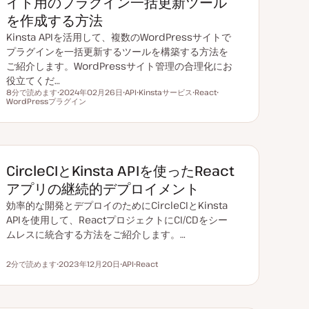
イト用のプラグイン一括更新ツール
を作成する方法
Kinsta APIを活用して、複数のWordPressサイトで
プラグインを一括更新するツールを構築する方法を
ご紹介します。WordPressサイト管理の合理化にお
役立てくだ…
8分で読めます
2024年02月26日
API
Kinstaサービス
React
読むのにかかる時間
WordPressプラグイン
更
ト
ト
ト
ト
新
ピ
ピ
ピ
ピ
日
ッ
ッ
ッ
ッ
ク
ク
ク
ク
CircleCIとKinsta APIを使ったReact
アプリの継続的デプロイメント
効率的な開発とデプロイのためにCircleCIとKinsta
APIを使用して、ReactプロジェクトにCI/CDをシー
ムレスに統合する方法をご紹介します。…
2分で読めます
2023年12月20日
API
React
読むのにかかる時間
更
ト
ト
新
ピ
ピ
日
ッ
ッ
ク
ク