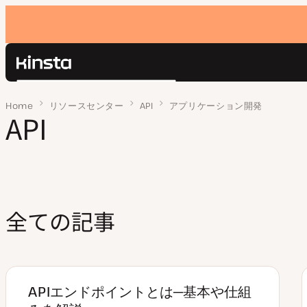
Kinsta®
検
プラットフォーム
索
Home
ページ 3
リソースセンター
API
アプリケーション開発
ソリューション
API
ログイン
価格設定
リソース
お問い合わせ
全ての記事
APIエンドポイントとは─基本や仕組