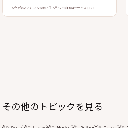
5分で読めます
2023年12月15日
API
Kinstaサービス
React
読むのにかかる時間
更
ト
ト
ト
新
ピ
ピ
ピ
日
ッ
ッ
ッ
ク
ク
ク
投
前
稿
の
ペ
ー
ジ
送
り
その他のトピックを見る
39
React
29
Laravel
29
Node.js
21
Python
18
Docker
15