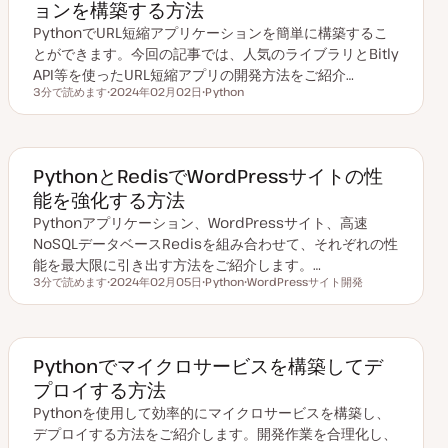
ョンを構築する方法
PythonでURL短縮アプリケーションを簡単に構築するこ
とができます。今回の記事では、人気のライブラリとBitly
API等を使ったURL短縮アプリの開発方法をご紹介…
3分で読めます
2024年02月02日
Python
読むのにかかる時間
更
ト
新
ピ
日
ッ
ク
PythonとRedisでWordPressサイトの性
能を強化する方法
Pythonアプリケーション、WordPressサイト、高速
NoSQLデータベースRedisを組み合わせて、それぞれの性
能を最大限に引き出す方法をご紹介します。…
3分で読めます
2024年02月05日
Python
WordPressサイト開発
読むのにかかる時間
更
ト
ト
新
ピ
ピ
日
ッ
ッ
ク
ク
Pythonでマイクロサービスを構築してデ
プロイする方法
Pythonを使用して効率的にマイクロサービスを構築し、
デプロイする方法をご紹介します。開発作業を合理化し、