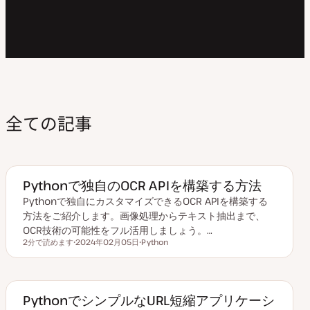
全ての記事
Pythonで独自のOCR APIを構築する方法
Pythonで独自にカスタマイズできるOCR APIを構築する
方法をご紹介します。画像処理からテキスト抽出まで、
OCR技術の可能性をフル活用しましょう。…
2分で読めます
2024年02月05日
Python
読むのにかかる時間
更
ト
新
ピ
日
ッ
ク
PythonでシンプルなURL短縮アプリケーシ