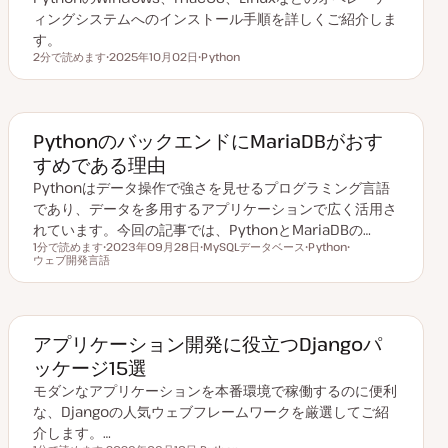
ィングシステムへのインストール手順を詳しくご紹介しま
す。
2分で読めます
2025年10月02日
Python
読むのにかかる時間
更
ト
新
ピ
日
ッ
ク
PythonのバックエンドにMariaDBがおす
すめである理由
Pythonはデータ操作で強さを見せるプログラミング言語
であり、データを多用するアプリケーションで広く活用さ
れています。今回の記事では、PythonとMariaDBの…
1分で読めます
2023年09月28日
MySQLデータベース
Python
読むのにかかる時間
ウェブ開発言語
更
ト
ト
ト
新
ピ
ピ
ピ
日
ッ
ッ
ッ
ク
ク
ク
アプリケーション開発に役立つDjangoパ
ッケージ15選
モダンなアプリケーションを本番環境で稼働するのに便利
な、Djangoの人気ウェブフレームワークを厳選してご紹
介します。…