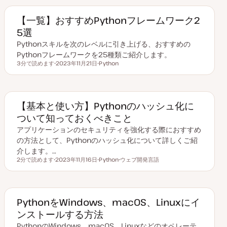
ク
【一覧】おすすめPythonフレームワーク2
5選
Pythonスキルを次のレベルに引き上げる、おすすめの
Pythonフレームワークを25種類ご紹介します。
3分で読めます
2023年11月21日
Python
読むのにかかる時間
更
ト
新
ピ
日
ッ
ク
【基本と使い方】Pythonのハッシュ化に
ついて知っておくべきこと
アプリケーションのセキュリティを強化する際におすすめ
の方法として、Pythonのハッシュ化について詳しくご紹
介します。…
2分で読めます
2023年11月16日
Python
ウェブ開発言語
読むのにかかる時間
更
ト
ト
新
ピ
ピ
日
ッ
ッ
ク
ク
PythonをWindows、macOS、Linuxにイ
ンストールする方法
PythonのWindows、macOS、Linuxなどのオペレーテ