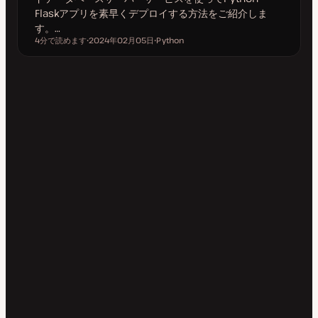
Flaskアプリを素早くデプロイする方法をご紹介しま
す。…
4分で読めます
2024年02月05日
Python
読むのにかかる時間
更
ト
新
ピ
日
ッ
ク