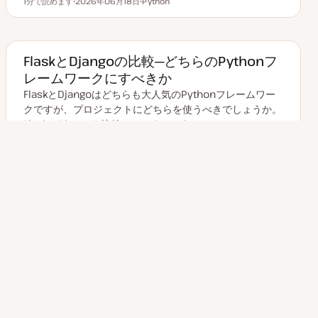
1分で読めます
2026年06月18日
Python
読むのにかかる時間
更
ト
新
ピ
日
ッ
ク
FlaskとDjangoの比較─どちらのPythonフ
レームワークにすべきか
FlaskとDjangoはどちらも大人気のPythonフレームワー
クですが、プロジェクトにどちらを使うべきでしょうか。
FlaskとDjangoを比較してみましょう。…
2分で読めます
2023年08月26日
Python
読むのにかかる時間
更
ト
新
ピ
日
ッ
ク
投
1
次のページ
2
稿
の
ペ
ー
ジ
送