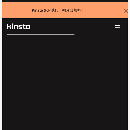
Kinstaをお試し｜初月は無料！
バ
ナ
ー
を
ナ
閉
Kinsta®
検
じ
ビ
プラットフォーム
る
索
ゲ
ソリューション
ログイン
無料でお試し
ー
価格設定
リソース
シ
お問い合わせ
ョ
ン