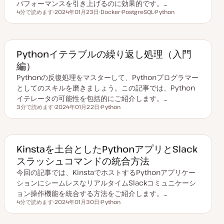
パフォーマンスを引き上げるのに効果的です。…
4分で読めます
2024年01月23日
Docker
PostgreSQL
Python
読むのにかかる時間
更
ト
ト
ト
新
ピ
ピ
ピ
日
ッ
ッ
ッ
ク
ク
ク
Pythonイテラブルの繰り返し処理（入門
編）
Pythonの反復処理をマスターして、Pythonプログラマー
としてのスキルを磨きましょう。この記事では、Python
イテレータの可能性を包括的にご紹介します。…
3分で読めます
2024年01月22日
Python
読むのにかかる時間
更
ト
新
ピ
日
ッ
ク
Kinstaを土台としたPythonアプリとSlack
スラッシュコマンドの統合方法
今回の記事では、KinstaでホストするPythonアプリケー
ションにシームレスなリアルタイムSlackコミュニケーシ
ョン操作機能を統合する方法をご紹介します。…
4分で読めます
2024年01月30日
Python
読むのにかかる時間
更
ト
新
ピ
日
ッ