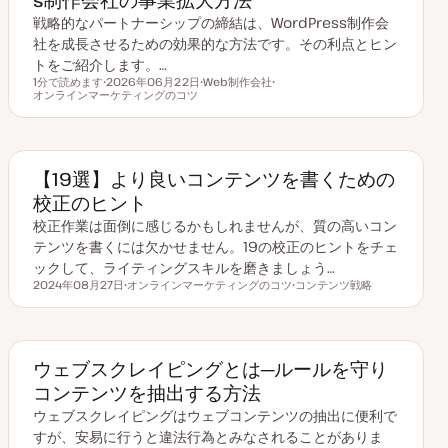
戦略的なパートナーシップの締結は、WordPress制作会
社を成長させるための効果的な方法です。その利点とヒン
トをご紹介します。…
1分で読めます
2026年06月22日
Web制作会社
読むのにかかる時間
オンラインマーケティングのコツ
更
ト
ト
新
ピ
ピ
日
ッ
ッ
ク
ク
【19選】より良いコンテンツを書くための
校正のヒント
校正作業は面倒に感じるかもしれませんが、質の高いコン
テンツを書くには欠かせません。19の校正のヒントをチェ
ックして、ライティングスキルを磨きましょう…
2024年08月27日
オンラインマーケティングのコツ
コンテンツ戦略
更新日
ト
ト
ピ
ピ
ッ
ッ
ク
ク
ウェブスクレイピングとは─ルールを守り
コンテンツを抽出する方法
ウェブスクレイピングはウェブコンテンツの抽出に便利で
すが、安易に行うと違法行為とみなされることがありま