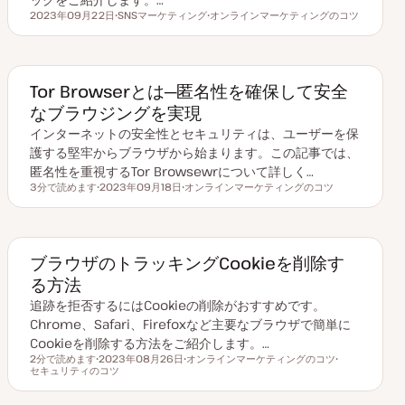
2023年09月22日
SNSマーケティング
オンラインマーケティングのコツ
更新日
ト
ト
ピ
ピ
ッ
ッ
ク
ク
Tor Browserとは─匿名性を確保して安全
なブラウジングを実現
インターネットの安全性とセキュリティは、ユーザーを保
護する堅牢からブラウザから始まります。この記事では、
匿名性を重視するTor Browsewrについて詳しく…
3分で読めます
2023年09月18日
オンラインマーケティングのコツ
読むのにかかる時間
更
ト
新
ピ
日
ッ
ク
ブラウザのトラッキングCookieを削除す
る方法
追跡を拒否するにはCookieの削除がおすすめです。
Chrome、Safari、Firefoxなど主要なブラウザで簡単に
Cookieを削除する方法をご紹介します。…
2分で読めます
2023年08月26日
オンラインマーケティングのコツ
読むのにかかる時間
セキュリティのコツ
更
ト
ト
新
ピ
ピ
日
ッ
ッ