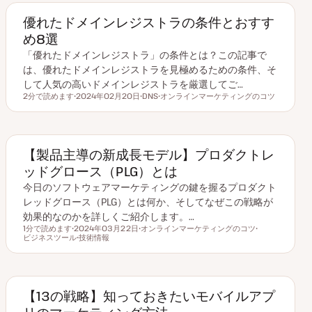
優れたドメインレジストラの条件とおすす
め8選
「優れたドメインレジストラ」の条件とは？この記事で
は、優れたドメインレジストラを見極めるための条件、そ
して人気の高いドメインレジストラを厳選してご…
2分で読めます
2024年02月20日
DNS
オンラインマーケティングのコツ
読むのにかかる時間
更
ト
ト
新
ピ
ピ
日
ッ
ッ
ク
ク
【製品主導の新成長モデル】プロダクトレ
ッドグロース（PLG）とは
今日のソフトウェアマーケティングの鍵を握るプロダクト
レッドグロース（PLG）とは何か、そしてなぜこの戦略が
効果的なのかを詳しくご紹介します。…
1分で読めます
2024年03月22日
オンラインマーケティングのコツ
読むのにかかる時間
ビジネスツール
更
技術情報
ト
ト
新
ト
ピ
ピ
日
ピ
ッ
ッ
ッ
ク
ク
ク
【13の戦略】知っておきたいモバイルアプ