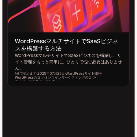
WordPressマルチサイトでSaaSビジネ
スを構築する方法
WordPressマルチサイトでSaaSビジネスを構築し、サ
イト管理をもっと簡単に。ひとりで悩む必要はありませ
ん。
1分で読めます
2025年07月25日
WordPressサイト開発
WordPressのコツ
更
オンラインマーケティングのコツ
ト
ト
読むのにかかる時間
ユーザーエクスペリエンス
新
ト
ピ
ト
ピ
日
ピ
ッ
ピ
ッ
ッ
ク
ッ
ク
ク
ク