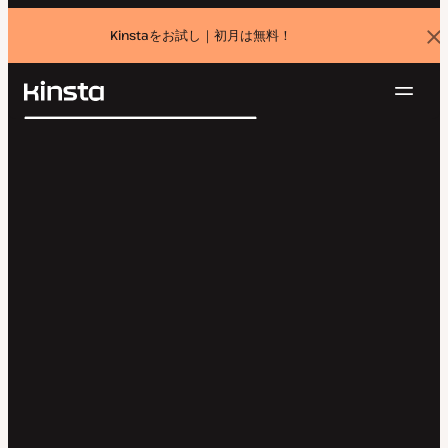
Kinstaをお試し｜初月は無料！
バ
ナ
ー
を
ナ
閉
Kinsta®
検
じ
ビ
プラットフォーム
る
索
ゲ
ソリューション
ログイン
無料でお試し
ー
価格設定
リソース
シ
お問い合わせ
ョ
ン