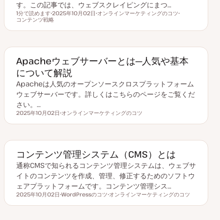
す。この記事では、ウェブスクレイピングにまつ…
1分で読めます
2025年10月02日
オンラインマーケティングのコツ
読むのにかかる時間
コンテンツ戦略
更
ト
ト
新
ピ
ピ
日
ッ
ッ
ク
ク
Apacheウェブサーバーとは─人気や基本
について解説
Apacheは人気のオープンソースクロスプラットフォーム
ウェブサーバーです。詳しくはこちらのページをご覧くだ
さい。…
2025年10月02日
オンラインマーケティングのコツ
更新日
ト
ピ
ッ
ク
コンテンツ管理システム（CMS）とは
通称CMSで知られるコンテンツ管理システムは、ウェブサ
イトのコンテンツを作成、管理、修正するためのソフトウ
ェアプラットフォームです。コンテンツ管理シス…
2025年10月02日
WordPressのコツ
オンラインマーケティングのコツ
更新日
ト
ト
ピ
ピ
ッ
ッ
ク
ク