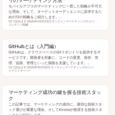
リのマーケティング方法
モバイルアプリのマーケティングに一貫した戦略が不可欠
な理由、そして、ターゲットオーディエンスに訴求するた
めの13の戦略をご紹介します。…
1分で読めます
2024年03月22日
オンラインマーケティングのコツ
読むのにかかる時間
コンテンツ戦略
更
ト
ト
新
ピ
ピ
日
ッ
ッ
ク
ク
GitHubとは（入門編）
GitHubは、クラウドベースのGitリポジトリを提供するサ
ービスです。開発者を対象に、コードの変更、保存、管
理、追跡、管理といった側面を支援しています。…
1分で読めます
2025年10月02日
オンラインマーケティングのコツ
読むのにかかる時間
クラウドサーバー
更
ト
ト
新
ピ
ピ
日
ッ
ッ
ク
ク
マーケティング成功の鍵を握る技術スタッ
ク
この記事では、マーケティングの成功に、適切な技術スタ
ック選びが重要な理由、そしてKinstaが推奨する技術スタ
ックをご紹介します。…