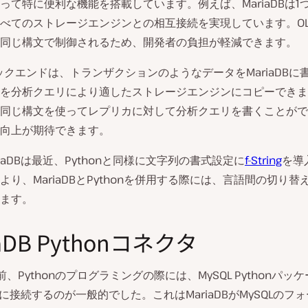
って特に便利な機能を搭載しています。例えば、MariaDBは1
べてのストレージエンジンとの相互接続を実現しています。OLAP
同じ構文で制御されるため、開発者の負担が軽減できます。
nバックエンドは、トランザクションのようなデータをMariaDBに
を分析クエリにより適したストレージエンジンにコピーできま
同じ構文を使ってレプリカに対して分析クエリを書くことがで
向上が期待できます。
iaDBは最近、Pythonと同様に文字列の書式設定に
f-String
を導
より、MariaDBとPythonを併用する際には、言語間の切り替
ます。
iaDB Pythonコネクタ
前、Pythonのプログラミングの際には、MySQL Pythonパッ
DBに接続するのが一般的でした。これはMariaDBがMySQLのフ