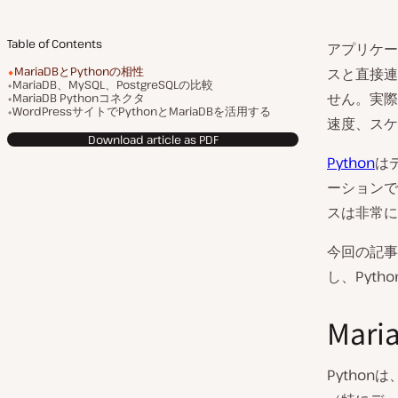
Table of Contents
アプリケー
MariaDBとPythonの相性
スと直接連
MariaDB、MySQL、PostgreSQLの比較
せん。実際
MariaDB Pythonコネクタ
WordPressサイトでPythonとMariaDBを活用する
速度、スケ
Download article as PDF
Python
は
ーションで
スは非常に
今回の記事で
し、Pyt
Mar
Pytho