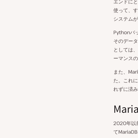
エンドにと
使って、す
システムが
Pytho
そのデータ
としては、
ーマンスの
また、Mar
た。これに
れずに済み
Mar
2020年以
てMaria