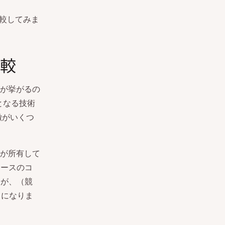
比較してみま
比較
が挙がるの
となる技術
徴がいくつ
eが所有して
ソースのコ
すが、（競
とになりま