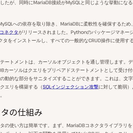
したが、同時にMariaDB接続がMySQLと同じような挙動にな
、MySQLへの依存を取り除き、MariaDBに柔軟性を確保するた
DBコネクタ
がリリースされました。Pythonのパッケージマネー
ネクタをインストールし、すべての一般的なCRUD操作に使用す
テートメントは、カーソルオブジェクトを通し管理します。デ
iaDBカーソルはクエリをプリペアドステートメントとして受け
の動的な部分をサニタイズすることができます。これは、文字
クエリを構築する（
SQLインジェクション攻撃
に対して脆弱）
。
クタの仕組み
タの使い方は簡単です。まず、MariaDBコネクタライブラリ