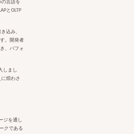
つの言語を
とOLTP
書き込み、
す。開発者
き、パフォ
入しまし
えに煩わさ
ケージを通し
ォークである