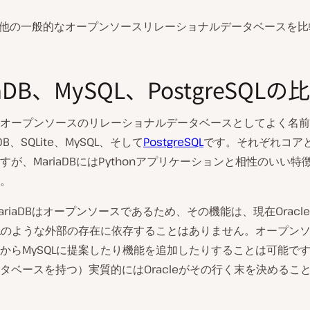
DBと他の一般的なオープンソースリレーショナルデータベースを
iaDB、MySQL、PostgreSQLの
オープンソースのリレーショナルデータベースとしてよく名前
DB、SQLite、MySQL、そして
PostgreSQL
です。それぞれコア
すが、MariaDBにはPythonアプリケーションと相性のいい特
。
ariaDBはオープンソースであるため、その機能は、現在Oracl
QLのような外部の存在に依存することはありません。オープン
からMySQLに提案したり機能を追加したりすることは可能で
タベースを持つ）実質的にはOracleがその行く末を決めるこ