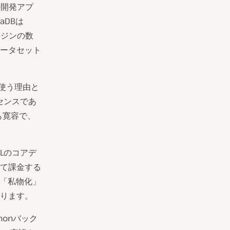
の開発アプ
aDBは
ンジンの数
ータセット
使う理由と
イセンスであ
りも寛容で、
Lのコアデ
て課金する
を「私物化」
ります。
thonバック