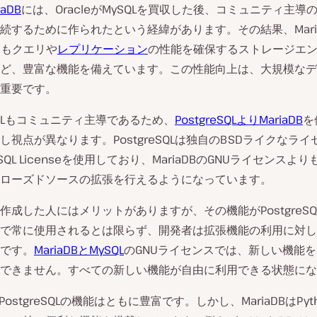
iaDB
には、OracleがMySQLを買収した後、コミュニティ主導
続するために作られたという経緯があります。その結果、Mari
よりもクエリや
レプリケーション
の性能を確保するストレージエ
ど、豊富な機能を備えています。この性能向上は、大規模なデ
重要です。
eSQLもコミュニティ主導であるため、
PostgreSQLよりMariaDB
を
し視点が異なります。PostgreSQLは独自のBSDライクなラ
reSQL Licenseを使用しており、MariaDBのGNUライセンスよ
ローズドソースの拡張を行えるようになっています。
作成した人にはメリットがありますが、その機能がPostgreSQ
で常に使用されるとは限らず、開発者は拡張機能の利用に対し
です。
MariaDBとMySQL
のGNUライセンスでは、新しい機能
できません。すべての新しい機能が自由に利用できる状態にな
BとPostgreSQLの機能はともに豊富です。しかし、MariaDBはPy