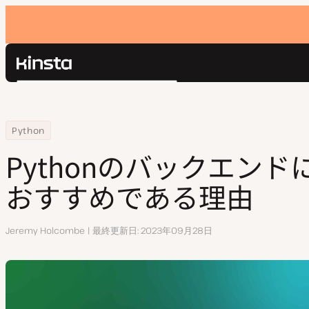
Kinsta®
検
プラットフォーム
索
ソリューション
ログイン
Home
リソースセンター
PythonのバックエンドにMariaDBがおすすめである理由
Python
価格設定
リソース
Pythonのバックエンドに
お問い合わせ
おすすめである理由
執
Jeremy Holcombe
最終更新日
2023年09月28日
筆