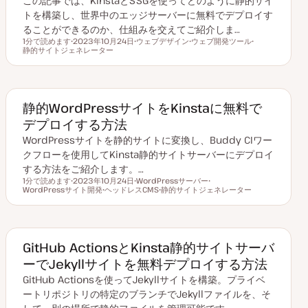
この記事では、KinstaとSSGを使ってどのように静的サイ
トを構築し、世界中のエッジサーバーに無料でデプロイす
ることができるのか、仕組みを交えてご紹介しま…
1分で読めます
2023年10月24日
ウェブデザイン
ウェブ開発ツール
読むのにかかる時間
静的サイトジェネレーター
更
ト
ト
ト
新
ピ
ピ
ピ
日
ッ
ッ
ッ
ク
ク
ク
静的WordPressサイトをKinstaに無料で
デプロイする方法
WordPressサイトを静的サイトに変換し、Buddy CIワー
クフローを使用してKinsta静的サイトサーバーにデプロイ
する方法をご紹介します。…
1分で読めます
2023年10月24日
WordPressサーバー
読むのにかかる時間
WordPressサイト開発
更
ヘッドレスCMS
ト
静的サイトジェネレーター
ト
新
ト
ピ
ト
ピ
日
ピ
ッ
ピ
ッ
ッ
ク
ッ
ク
ク
ク
GitHub ActionsとKinsta静的サイトサーバ
ーでJekyllサイトを無料デプロイする方法
GitHub Actionsを使ってJekyllサイトを構築。プライベ
ートリポジトリの特定のブランチでJekyllファイルを、そ