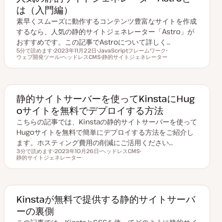
は（入門編）
素早くスムーズに動作するコンテンツ豊富なサイトを作成
するなら、人気の静的サイトジェネレーター「Astro」が
おすすめです。この記事でAstroについて詳しく…
5分で読めます
2023年11月22日
JavaScriptフレームワーク
読むのにかかる時間
ウェブ開発ツール
更
ヘッドレスCMS
ト
静的サイトジェネレーター
ト
新
ト
ピ
ト
ピ
日
ピ
ッ
ピ
ッ
ッ
ク
ッ
ク
ク
ク
静的サイトサーバーを使ってKinstaにHug
oサイトを無料でデプロイする方法
こちらの記事では、Kinstaの静的サイトサーバーを使って
Hugoサイトを無料で簡単にデプロイする方法をご紹介し
ます。ホスティング費用の削減にご活用ください…
3分で読めます
2023年10月26日
ヘッドレスCMS
読むのにかかる時間
静的サイトジェネレーター
更
ト
ト
新
ピ
ピ
日
ッ
ッ
ク
ク
Kinstaが無料で提供する静的サイトサーバ
ーの裏側