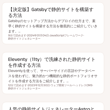
【決定版】Gatsbyで静的サイトを構築す
る方法
Gatsbyのセットアップ方法からデプロイの仕方まで、素
早く静的サイトを構築する方法を徹底的にご紹介していき
ます。…
9分で読めます
2024年01月04日
JavaScriptフレームワーク
読むのにかかる時間
静的サイトジェネレーター
更
ト
ト
新
ピ
ピ
日
ッ
ッ
ク
ク
Eleventy（11ty）で洗練された静的サイト
を作成する方法
Eleventyを使って、サーバーサイドの言語やデータベー
スを使わずに、魅力的かつ機能的な静的ポートフォリオサ
イトを作成する方法をご紹介します。…
12分で読めます
2023年12月30日
ウェブ開発ツール
ヘッドレスCMS
読むのにかかる時間
静的サイトジェネレーター
更
ト
ト
ト
新
ピ
ピ
ピ
日
ッ
ッ
ッ
ク
ク
ク
人気の静的サイトジェネレーターAstroと