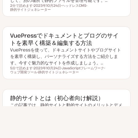
して、別の場所で静的ファイルを管理可能です。…
2分で読めます
2023年10月24日
ヘッドレスCMS
読むのにかかる時間
静的サイトジェネレーター
更
ト
ト
新
ピ
ピ
日
ッ
ッ
ク
ク
VuePressでドキュメントとブログのサイ
トを素早く構築＆編集する方法
VuePressを使って、ドキュメントサイトやブログサイト
を素早く構築し、パーソナライズする方法をご紹介しま
す。今すぐ魅力的なサイトを作成しましょう。…
5分で読めます
2023年10月24日
JavaScriptフレームワーク
読むのにかかる時間
ウェブ開発ツール
更
静的サイトジェネレーター
ト
ト
新
ト
ピ
ピ
日
ピ
ッ
ッ
ッ
ク
ク
ク
静的サイトとは（初心者向け解説）
この記事では、静的サイトと動的サイトのメリットとデメ
リット、静的サイトの構築方法などを含め、静的サイトに
ついて詳しくご紹介していきます。…
1分で読めます
2025年10月02日
ウェブ開発ツール
ヘッドレスCMS
読むのにかかる時間
静的サイトジェネレーター
更
ト
ト
ト
新
ピ
ピ
ピ
日
ッ
ッ
ッ