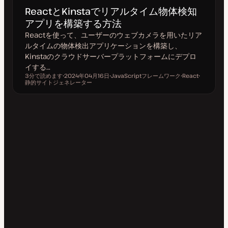
ReactとKinstaでリアルタイム物体検知
アプリを構築する方法
Reactを使って、ユーザーのウェブカメラを用いたリア
ルタイムの物体検出アプリケーションを構築し、
Kinstaのクラウドサーバープラットフォームにデプロ
イする…
3分で読めます
2024年04月16日
JavaScriptフレームワーク
React
読むのにかかる時間
静的サイトジェネレーター
更
ト
ト
ト
新
ピ
ピ
ピ
日
ッ
ッ
ッ
ク
ク
ク