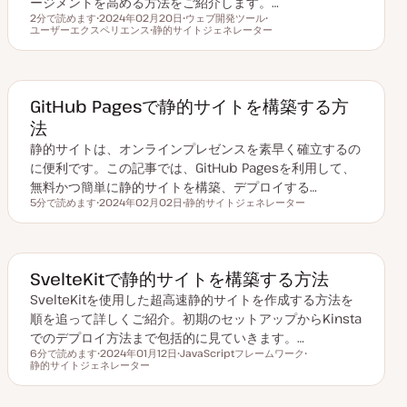
ージメントを高める方法をご紹介します。…
2分で読めます
2024年02月20日
ウェブ開発ツール
読むのにかかる時間
ユーザーエクスペリエンス
更
静的サイトジェネレーター
ト
ト
新
ト
ピ
ピ
日
ピ
ッ
ッ
ッ
ク
ク
ク
GitHub Pagesで静的サイトを構築する方
法
静的サイトは、オンラインプレゼンスを素早く確立するの
に便利です。この記事では、GitHub Pagesを利用して、
無料かつ簡単に静的サイトを構築、デプロイする…
5分で読めます
2024年02月02日
静的サイトジェネレーター
読むのにかかる時間
更
ト
新
ピ
日
ッ
ク
SvelteKitで静的サイトを構築する方法
SvelteKitを使用した超高速静的サイトを作成する方法を
順を追って詳しくご紹介。初期のセットアップからKinsta
でのデプロイ方法まで包括的に見ていきます。…
6分で読めます
2024年01月12日
JavaScriptフレームワーク
読むのにかかる時間
静的サイトジェネレーター
更
ト
ト
新
ピ
ピ
日
ッ
ッ
ク
ク