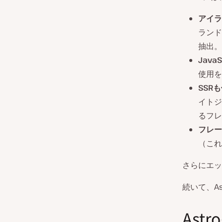
アイラ
ランド
抽出。
Jav
使用を
SSR
イトジ
るフレ
フレー
（これ
さらにエッ
続いて、A
Ast