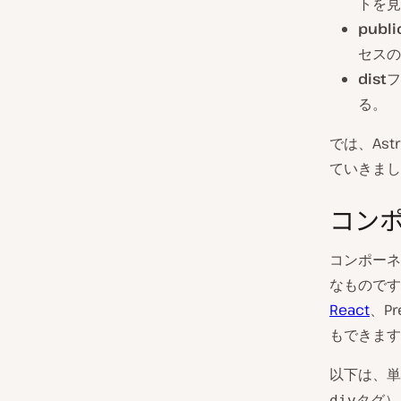
トを見
publi
セスの
dist
フ
る。
では、As
ていきまし
コン
コンポーネ
なものです
React
、Pr
もできます
以下は、単
タグ）
div