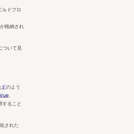
ビルドプロ
が格納され
について見
ード
のよう
Vue
、
用すること
ス化された