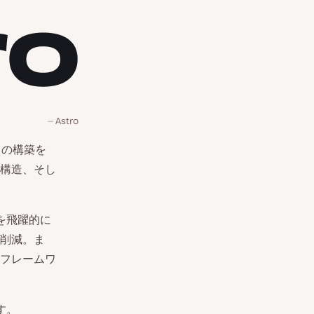
Astro
トの構築を
構造、そし
を飛躍的に
削減。ま
フレームワ
す。