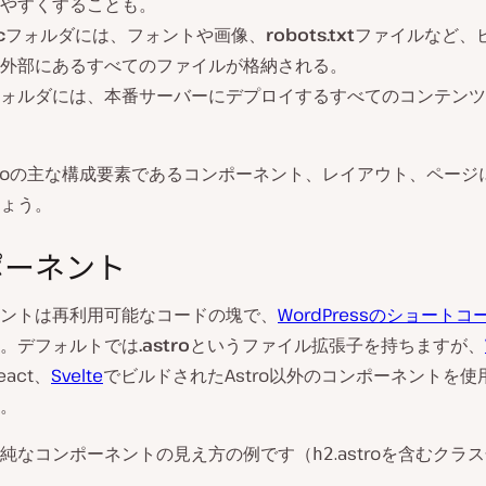
やすくすることも。
c
フォルダには、フォントや画像、
robots.txt
ファイルなど、
外部にあるすべてのファイルが格納される。
ォルダには、本番サーバーにデプロイするすべてのコンテンツ
troの主な構成要素であるコンポーネント、レイアウト、ページ
ょう。
ポーネント
ントは再利用可能なコードの塊で、
WordPressのショートコ
。デフォルトでは
.astro
というファイル拡張子を持ちますが、
eact、
Svelte
でビルドされたAstro以外のコンポーネントを使
。
純なコンポーネントの見え方の例です（
.astroを含むクラ
h2
。