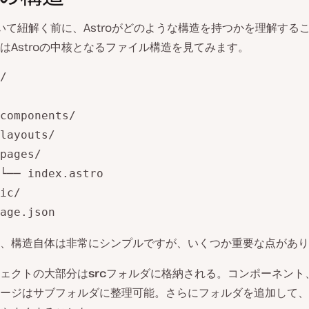
について紐解く前に、Astroがどのような構造を持つかを理解する
はAstroの中核となるファイル構造を見てみます。
/

components/

layouts/

pages/

└── index.astro

ic/

age.json
、構造自体は非常にシンプルですが、いくつか重要な点があり
ェクトの大部分は
src
フォルダに格納される。コンポーネント
ージはサブフォルダに整理可能。さらにフォルダを追加して、