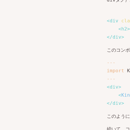
<
div
cla
<
h2
>
</
div
>
このコンポ
--
-
import
 K
--
-
<
div
>
<
Kin
</
div
>
このように
続いて、コ