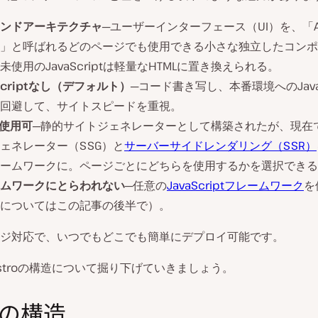
ンドアーキテクチャ
─ユーザーインターフェース（UI）を、「As
」と呼ばれるどのページでも使用できる小さな独立したコンポ
未使用のJavaScriptは軽量なHTMLに置き換えられる。
aScriptなし（デフォルト）
─コード書き写し、本番環境へのJavaS
回避して、サイトスピードを重視。
も使用可
─静的サイトジェネレーターとして構築されたが、現在
ェネレーター（SSG）と
サーバーサイドレンダリング（SSR）
ームワークに。ページごとにどちらを使用するかを選択できる
ムワークにとらわれない
─任意の
JavaScriptフレームワーク
を
についてはこの記事の後半で）。
ジ対応で、いつでもどこでも簡単にデプロイ可能です。
stroの構造について掘り下げていきましょう。
roの構造