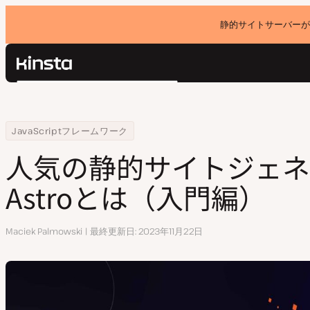
静的サイトサーバーが
Kinsta®
検
プラットフォーム
索
ソリューション
ログイン
Home
リソースセンター
人気の静的サイトジェネレーターAstroとは（入門編）
JavaScriptフレームワーク
価格設定
リソース
人気の静的サイトジェネ
お問い合わせ
Astroとは（入門編）
執
Maciek Palmowski
最終更新日
2023年11月22日
筆