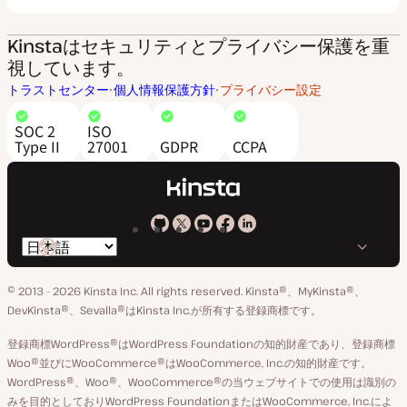
Kinstaはセキュリティとプライバシー保護を重
視しています。
トラストセンター
個人情報保護方針
プライバシー設定
SOC 2
ISO
Type II
27001
GDPR
CCPA
Kinsta
Kinsta
Kinsta
Kinsta
Kinsta
言
の
の
の
の
の
語
GitHub
X
YouTube
Facebook
LinkedIn
© 2013 - 2026 Kinsta Inc. All rights reserved.
Kinsta®、MyKinsta®、
の
ア
ペ
DevKinsta®、Sevalla®はKinsta Inc.が所有する登録商標です。
切
カ
ー
登録商標WordPress®はWordPress Foundationの知的財産であり、登録商標
り
ウ
ジ
Woo®並びにWooCommerce®はWooCommerce, Inc.の知的財産です。
替
WordPress®、Woo®、WooCommerce®の当ウェブサイトでの使用は識別の
ン
え
みを目的としておりWordPress FoundationまたはWooCommerce, Inc.によ