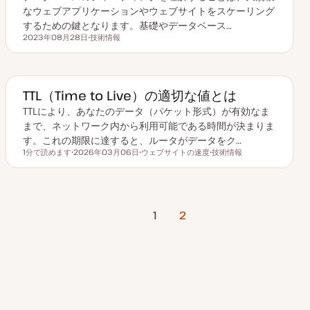
なウェブアプリケーションやウェブサイトをスケーリング
するための鍵となります。基礎やデータベース…
2023年08月28日
技術情報
更新日
ト
ピ
ッ
ク
TTL（Time to Live）の適切な値とは
TTLにより、あなたのデータ（パケット形式）が有効なま
まで、ネットワーク内から利用可能である時間が決まりま
す。これの期限に達すると、ルータがデータをク…
1分で読めます
2026年03月06日
ウェブサイトの速度
技術情報
読むのにかかる時間
更
ト
ト
新
ピ
ピ
日
ッ
ッ
ク
ク
投
前のページ
1
2
稿
の
ペ
ー
ジ