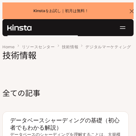
Kinstaをお試し｜初月は無料！
バ
ナ
ー
を
ナ
閉
Kinsta®
検
じ
ビ
プラットフォーム
る
索
Home
ページ 2
リソースセンター
技術情報
デジタルマーケティング
ゲ
ソリューション
技術情報
ログイン
無料でお試し
ー
価格設定
リソース
シ
お問い合わせ
ョ
ン
全ての記事
データベースシャーディングの基礎（初心
者でもわかる解説）
データベースのシャーディングを理解することは、大規模