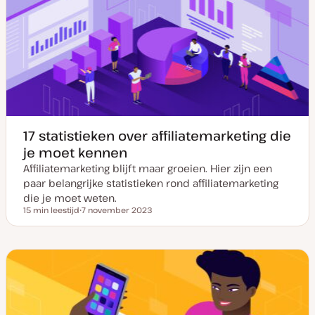
17 statistieken over affiliatemarketing die
je moet kennen
Affiliatemarketing blijft maar groeien. Hier zijn een
paar belangrijke statistieken rond affiliatemarketing
die je moet weten.
15 min leestijd
7 november 2023
Leestijd
D
a
t
u
m
v
a
n
u
p
d