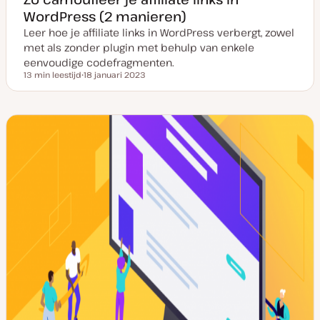
WordPress (2 manieren)
Leer hoe je affiliate links in WordPress verbergt, zowel
met als zonder plugin met behulp van enkele
eenvoudige codefragmenten.
13 min leestijd
18 januari 2023
Leestijd
D
a
t
u
m
v
a
n
u
p
d
a
t
e