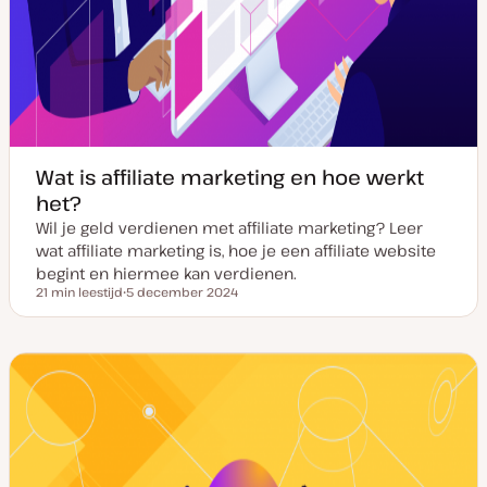
Wat is affiliate marketing en hoe werkt
het?
Wil je geld verdienen met affiliate marketing? Leer
wat affiliate marketing is, hoe je een affiliate website
begint en hiermee kan verdienen.
21 min leestijd
5 december 2024
Leestijd
D
a
t
u
m
v
a
n
u
p
d
a
t