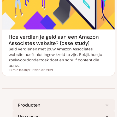
Hoe verdien je geld aan een Amazon
Associates website? (case study)
Geld verdienen met jouw Amazon Associates
website hoeft niet ingewikkeld te zijn. Bekijk hoe je
zoekwoordonderzoek doet en schrijf content die
conv…
13 min leestijd
11 februari 2021
Leestijd
D
a
t
u
m
v
a
n
u
p
Producten
d
a
t
Use cases