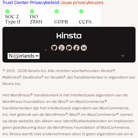
Trust Center
Privacybeleid
Jouw privacykeuzes
SOC 2
ISO
Type II
27001
GDPR
CCPA
Kinsta
Kinsta
Kinsta
Kinsta
Kinsta
Selecteer
op
op
op
op
op
taal
GitHub
X
YouTube
Facebook
Linkedin
© 2013 - 2026 Kinsta Inc. Alle rechten voorbehouden.
Kinsta®,
MyKinsta®, DevKinsta® en Sevalla® zijn handelsmerken in eigendom van
Kinsta Inc.
Het WordPress® handelsmerk is het intellectuele eigendom van de
WordPress Foundation, en de Woo® en WooCommerce®
handelsmerken zijn het intellectuele eigendom van WooCommerce,
Inc. Het gebruik van de WordPress®, Woo®, en WooCommerce® namen
op deze website zijn alleen voor identificatiedoeleinden en impliceren
geen goedkeuring door de WordPress Foundation of WooCommerce,
Inc. Kinsta wordt niet onderschreven door, is geen eigendom van en is