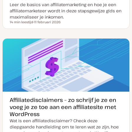
Leer de basics van affiliatemarketing en hoe je een
affiliatemarketeer wordt in deze stapsgewijze gids en
maximaliseer je inkomen.
14 min leestijd
11 februari 2026
Leestijd
D
a
t
u
m
v
a
n
u
p
d
a
t
e
Affiliatedisclaimers – zo schrijf je ze en
voeg je ze toe aan een affiliatesite met
WordPress
Wat is een affiliatedisclaimer? Check deze
diepgaande handleiding om te leren wat ze zijn, hoe