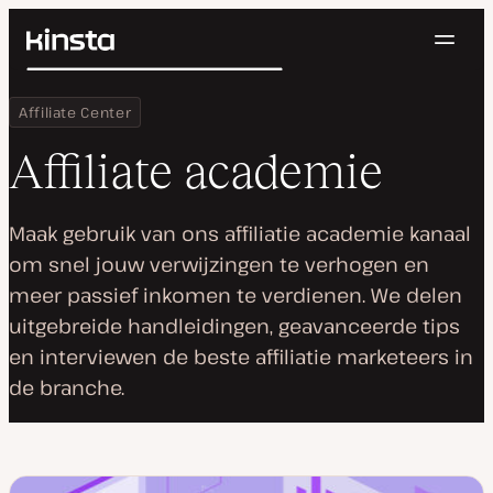
Navig
Kinsta®
Zoeken
Platform
Home
Affiliate academie
Affiliate Center
Oplossingen
Inloggen
Probeer gratis
Prijzen
Affiliate academie
Bronnen
Contact
Maak gebruik van ons affiliatie academie kanaal
om snel jouw verwijzingen te verhogen en
meer passief inkomen te verdienen. We delen
uitgebreide handleidingen, geavanceerde tips
en interviewen de beste affiliatie marketeers in
de branche.