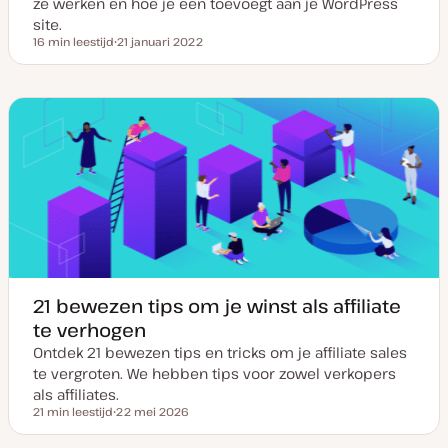
ze werken en hoe je een toevoegt aan je WordPress
site.
16 min leestijd
21 januari 2022
Leestijd
D
a
t
u
m
v
a
n
u
p
d
a
t
e
21 bewezen tips om je winst als affiliate
te verhogen
Ontdek 21 bewezen tips en tricks om je affiliate sales
te vergroten. We hebben tips voor zowel verkopers
als affiliates.
21 min leestijd
22 mei 2026
Leestijd
D
a