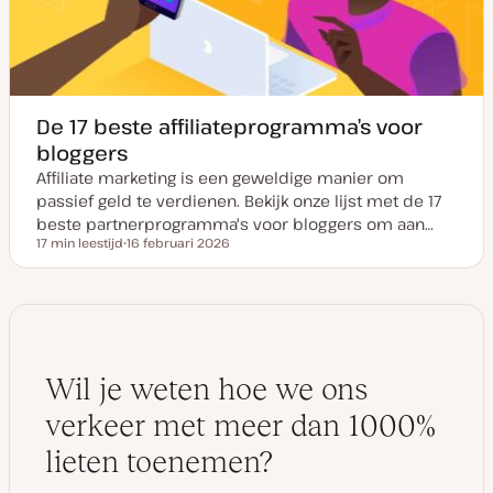
a
t
e
De 17 beste affiliateprogramma’s voor
bloggers
Affiliate marketing is een geweldige manier om
passief geld te verdienen. Bekijk onze lijst met de 17
beste partnerprogramma's voor bloggers om aan…
17 min leestijd
16 februari 2026
Leestijd
D
a
t
u
m
v
a
n
u
Wil je weten hoe we ons
p
d
a
verkeer met meer dan 1000%
t
e
lieten toenemen?