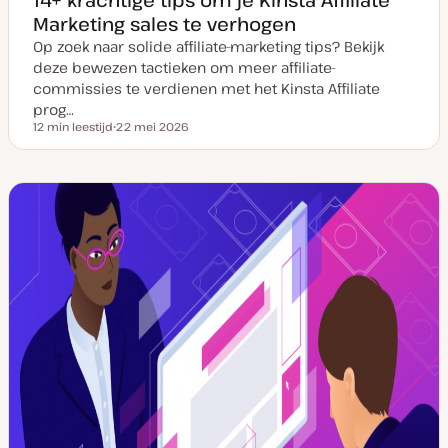
Marketing sales te verhogen
Op zoek naar solide affiliate-marketing tips? Bekijk
deze bewezen tactieken om meer affiliate-
commissies te verdienen met het Kinsta Affiliate
prog…
12 min leestijd
22 mei 2026
Leestijd
D
a
t
u
m
v
a
n
u
p
d
a
t
e