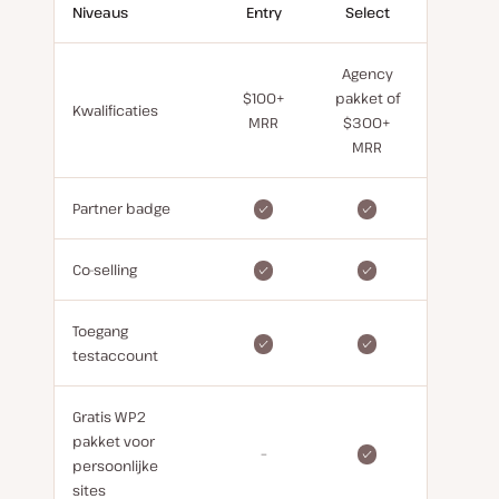
Niveaus
Entry
Select
Elite
Agency
$100+
pakket of
$1000+
Kwalificaties
MRR
$300+
MRR
MRR
Partner badge
Co-selling
Toegang
testaccount
Gratis WP2
pakket voor
–
persoonlijke
sites