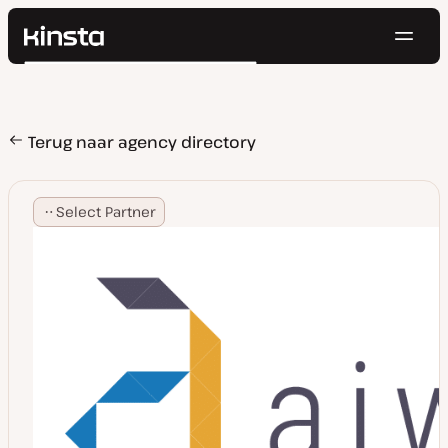
Navig
Kinsta®
Zoeken
Platform
Oplossingen
Inloggen
Probeer gratis
Prijzen
Terug naar agency directory
Bronnen
Contact
Select Partner