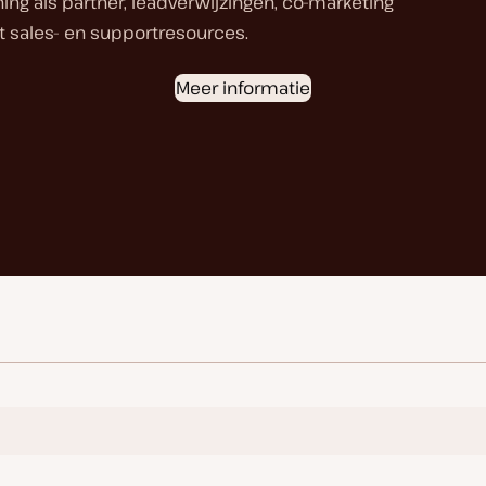
ng als partner, leadverwijzingen, co-marketing
 sales- en supportresources.
Meer informatie