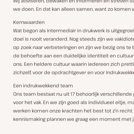
Wij adviseren, bewaken en informeren en streven da
we doen. En dat kan alleen samen, want zo komen w
Kernwaarden
Wat begon als intermediair in drukwerk is uitgegroei
doel is nooit veranderd. Nog steeds zijn we vakidiot
op zoek naar verbeteringen en zijn we bezig ons te 
de behoefte aan een duidelijke identiteit en cultuur
ons. Een heldere cultuur waarin iedereen zich prettig
zichzelf, voor de opdrachtgever en voor Indrukwekk
Een indrukwekkend team
Ons team bestaat nu uit 17 behoorlijk verschillende 
voor het vak. En we zijn goed als individueel eitje,
werken komen onze krachten het best tot z’n recht.
kennismaking plannen we graag een moment met je