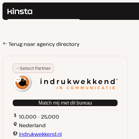
Kinsta®
Zoeken
Platform
Oplossingen
Inloggen
Prijzen
Terug naar agency directory
Bronnen
Contact
Select Partner
Match mij met dit bureau
10,000 - 25,000
Nederland
indrukwekkend.nl