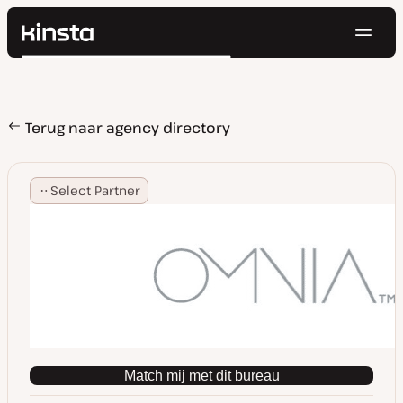
Navig
Kinsta®
Zoeken
Platform
Oplossingen
Inloggen
Probeer gratis
Prijzen
Terug naar agency directory
Bronnen
Contact
Select Partner
Match mij met dit bureau