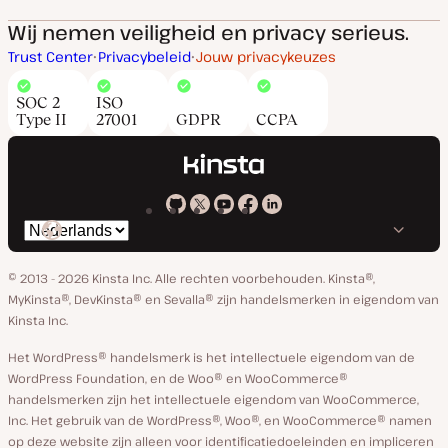
Wij nemen veiligheid en privacy serieus.
Trust Center
Privacybeleid
Jouw privacykeuzes
SOC 2
ISO
Type II
27001
GDPR
CCPA
Kinsta
Kinsta
Kinsta
Kinsta
Kinsta
Selecteer
op
op
op
op
op
taal
GitHub
X
YouTube
Facebook
Linkedin
© 2013 - 2026 Kinsta Inc. Alle rechten voorbehouden.
Kinsta®,
MyKinsta®, DevKinsta® en Sevalla® zijn handelsmerken in eigendom van
Kinsta Inc.
Het WordPress® handelsmerk is het intellectuele eigendom van de
WordPress Foundation, en de Woo® en WooCommerce®
handelsmerken zijn het intellectuele eigendom van WooCommerce,
Inc. Het gebruik van de WordPress®, Woo®, en WooCommerce® namen
op deze website zijn alleen voor identificatiedoeleinden en impliceren