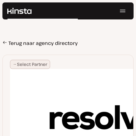
Navig
Kinsta®
Zoeken
Platform
Oplossingen
Inloggen
Probeer gratis
Prijzen
Terug naar agency directory
Bronnen
Contact
Select Partner