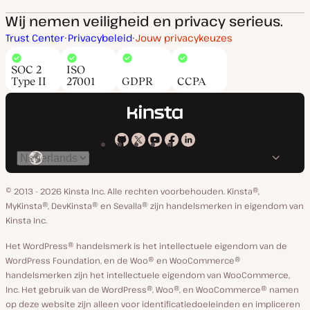
Wij nemen veiligheid en privacy serieus.
Trust Center
Privacybeleid
Jouw privacykeuzes
SOC 2
ISO
Type II
27001
GDPR
CCPA
Kinsta
Kinsta
Kinsta
Kinsta
Kinsta
Selecteer
op
op
op
op
op
taal
GitHub
X
YouTube
Facebook
Linkedin
© 2013 - 2026 Kinsta Inc. Alle rechten voorbehouden.
Kinsta®,
MyKinsta®, DevKinsta® en Sevalla® zijn handelsmerken in eigendom van
Kinsta Inc.
Het WordPress® handelsmerk is het intellectuele eigendom van de
WordPress Foundation, en de Woo® en WooCommerce®
handelsmerken zijn het intellectuele eigendom van WooCommerce,
Inc. Het gebruik van de WordPress®, Woo®, en WooCommerce® namen
op deze website zijn alleen voor identificatiedoeleinden en impliceren