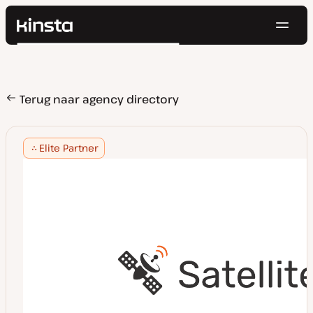
Navig
Kinsta®
Zoeken
Platform
Oplossingen
Inloggen
Probeer gratis
Prijzen
Terug naar agency directory
Bronnen
Contact
Elite Partner