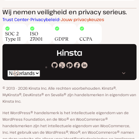
Wij nemen veiligheid en privacy serieus.
Trust Center
Privacybeleid
Jouw privacykeuzes
SOC 2
ISO
Type II
27001
GDPR
CCPA
Kinsta
Kinsta
Kinsta
Kinsta
Kinsta
Selecteer
op
op
op
op
op
taal
GitHub
X
YouTube
Facebook
Linkedin
© 2013 - 2026 Kinsta Inc. Alle rechten voorbehouden.
Kinsta®,
MyKinsta®, DevKinsta® en Sevalla® zijn handelsmerken in eigendom van
Kinsta Inc.
Het WordPress® handelsmerk is het intellectuele eigendom van de
WordPress Foundation, en de Woo® en WooCommerce®
handelsmerken zijn het intellectuele eigendom van WooCommerce,
Inc. Het gebruik van de WordPress®, Woo®, en WooCommerce® namen
op deze website zijn alleen voor identificatiedoeleinden en impliceren