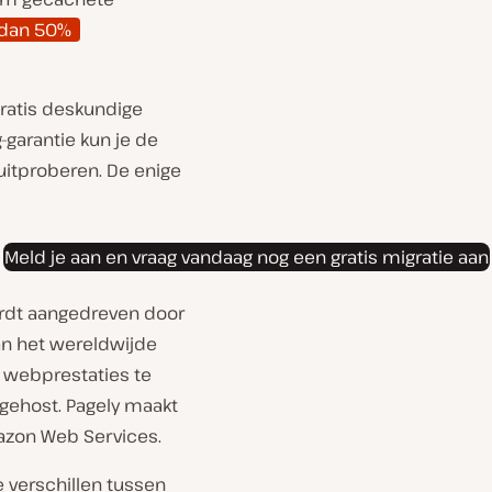
dan 50%
ratis deskundige
-garantie kun je de
uitproberen. De enige
Meld je aan en vraag vandaag nog een gratis migratie aan
ordt aangedreven door
an het wereldwijde
e webprestaties te
 gehost. Pagely maakt
mazon Web Services.
e verschillen tussen