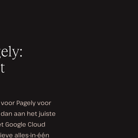
ely:
t
 voor Pagely voor
 dan aan het juiste
et Google Cloud
ieve alles-in-één