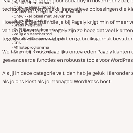
Pagely, overgenomen door GoDaddy in november 2021, is 
Prestatiebenchmarks
Ontwikkelaarsvriendelijk
technologieën en unieke, innovatieve oplossingen die Kins
Gratis monitoringstool voor prestaties
Ontwikkel lokaal met DevKinsta
Vergelijking features
Hoewel de diensten die je bij Pagely krijgt min of meer v
Gratis migraties
24/7 Support door experts
van de pakketten van Pagely zijn zo hoog dat veel klant
Veilig en beschermd
tegelijkertijd betere support en gebruiksgemak bevatten
Wereldwijde aanwezigheid
CDN
Affiliateprogramma
We horen bij Kinsta dagelijks ontevreden Pagely klanten 
Stap over naar Kinsta
geavanceerde functies en robuuste tools voor WordPress 
Als jij in deze categorie valt, dan heb je geluk. Hierond
als je ons kiest als je managed WordPress host!