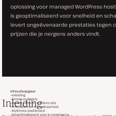
oplossing voor managed WordPress hosti
is geoptimaliseerd voor snelheid en sch
levert ongeëvenaarde prestaties tegen
prijzen die je nergens anders vindt.
Inhoudsopgave
Inleiding
Kinsta vs. Pagely
Inleiding
Geniet van een snellere site
Prestaties en schaalbaarheid
MyKinsta dashboard
Geoptimaliseerd voor e-commerce