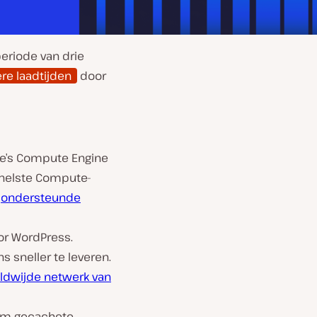
eriode van drie
re laadtijden
door
le’s Compute Engine
nelste Compute-
n
ondersteunde
oor WordPress.
 sneller te leveren.
eldwijde netwerk van
 om gecachete