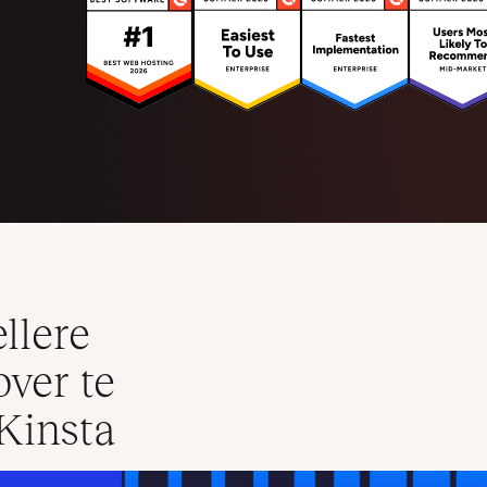
llere
ver te
Kinsta