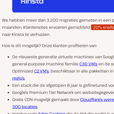
We hebben meer dan 3.200 migraties gemeten in een p
maanden. Klantensites ervoeren gemiddeld
20% snelle
naar Kinsta te verhuizen.
Hoe is dit mogelijk? Onze klanten profiteren van:
De nieuwste generatie virtuele machines van Goog
general-purpose machine familie
C3D VM’s
en de s
Optimized
C2 VM’s
, beschikbaar in alle pakketten i
regio’s
.
Een stack die de afgelopen 8 jaar is gefinetuned v
Google’s Premium Tier Network om websitegegevens
Gratis CDN mogelijk gemaakt door
Cloudflare’s wer
300 locaties
.
Ingebouwde
Edge Caching
die de tijd die nodig is