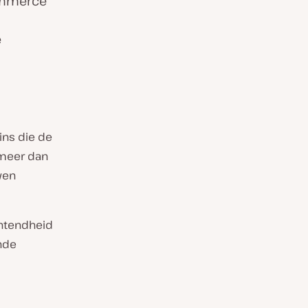
ommerce
e
ns die de
 meer dan
wen
untendheid
nde