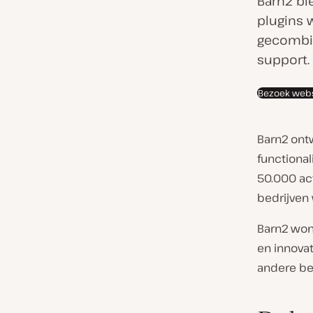
Barn2 b
n
plugins 
d
gecombin
v
support.
a
Bezoek webs
n
k
l
Barn2 ont
a
functional
n
50.000 ac
t
bedrijven
:
Barn2 won
en innova
andere be