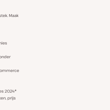
stek. Maak
hies
onder
oCommerce
ies 2024*
n, prijs