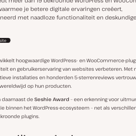
iedt meer dan 19 bekroonde WordPress en WooC
waarmee je betere digitale ervaringen creëert,
eerd met naadloze functionaliteit en deskundig
ite
wikkelt hoogwaardige WordPress- en WooCommerce-plugi
iteit en gebruikerservaring van websites verbeteren. Met
tieve installaties en honderden 5-sterrenreviews vertrou
 wereldwijd op hun producten.
 daarnaast de
Seshie Award
– een erkenning voor uitm
tie binnen het WordPress-ecosysteem – net als verschille
kroonde plugins.