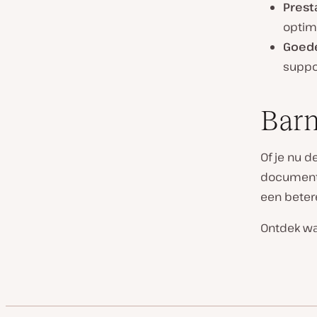
Prest
optima
Goed
suppor
Barn
Of je nu 
documentbi
een betere
Ontdek wa