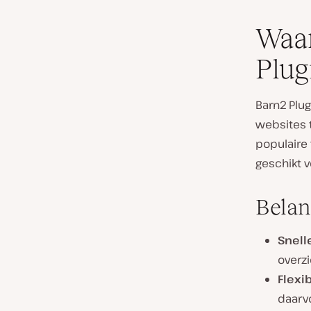
Waar
Plug
Barn2 Plu
websites t
populaire
geschikt v
Belan
Snelle
overzi
Flexib
daarv