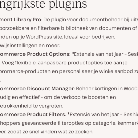
ngrijkste plugins
ent Library Pro
: De plugin voor documentbeheer bij uit
oorzoekbare en filterbare bibliotheek van documenten of
den op je WordPress site. Ideaal voor bedrijven,
wijsinstellingen en meer.
ommerce Product Options
: *Extensie van het jaar – Ses
 Voeg flexibele, aanpasbare productopties toe aan je
mmerce-producten en personaliseer je winkelaanbod z
.
ommerce Discount Manager
: Beheer kortingen in Wo
udig en effectief – om de verkoop te boosten en
etrokkenheid te vergroten.
mmerce Product Filters
: *Extensie van het jaar – Sesh
hoppers geavanceerde filteropties op categorie, kenmerke
r, zodat ze snel vinden wat ze zoeken.