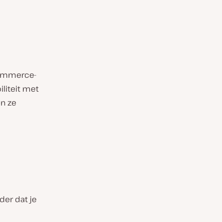
Commerce-
iliteit met
en ze
der dat je