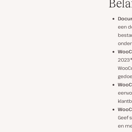
Bela
Docum
een d
bestan
onder
WooC
2023*
WooCo
gedoe
WooC
eenvo
klantb
WooCo
Geef s
en mee