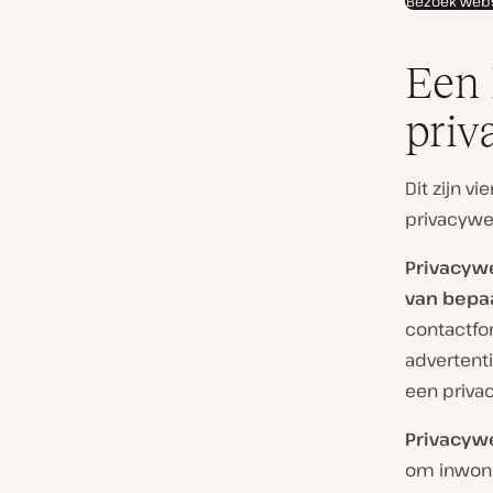
Bezoek webs
Een 
priv
Dit zijn v
privacywe
Privacyw
van bepa
contactfor
advertent
een privac
Privacywe
om inwone