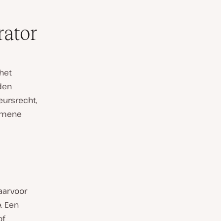
ator
het
rden
eursrecht,
gemene
aarvoor
. Een
of