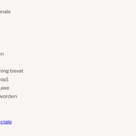
onals
en
ming bevat
op).
euwe
 worden
eciale