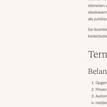
diensten 
deelneemt 
als juridi
De licent
beleidsd
Ter
Belan
Opger
Privac
Autom
Helder