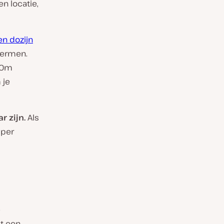
n locatie,
n dozijn
hermen.
. Om
 je
 zijn.
Als
 per
e
t een