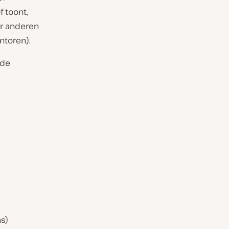
 toont,
or anderen
ntoren).
mde
s)