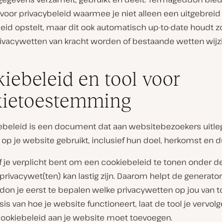
voor privacybeleid waarmee je niet alleen een uitgebreid
eid opstelt, maar dit ook automatisch up-to-date houdt z
ivacywetten van kracht worden of bestaande wetten wijz
iebeleid en tool voor
kietoestemming
ebeleid is een document dat aan websitebezoekers uitle
 op je website gebruikt, inclusief hun doel, herkomst en d
f je verplicht bent om een cookiebeleid te tonen onder d
rivacywet(ten) kan lastig zijn. Daarom helpt de generator
on je eerst te bepalen welke privacywetten op jou van 
asis van hoe je website functioneert, laat de tool je vervo
 cookiebeleid aan je website moet toevoegen.