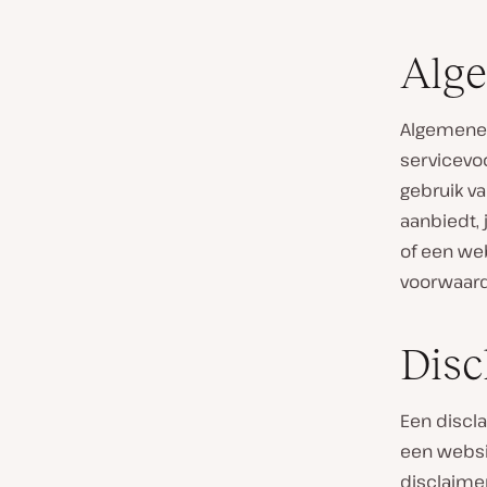
Alg
Algemene 
servicevo
gebruik va
aanbiedt,
of een we
voorwaard
Disc
Een discla
een websi
disclaimer