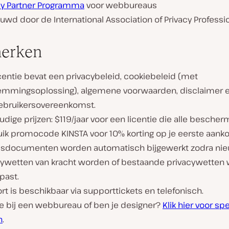
y Partner Programma
voor webbureaus
uwd door de International Association of Privacy Professi
erken
centie bevat een privacybeleid, cookiebeleid (met
emmingsoplossing), algemene voorwaarden, disclaimer 
ebruikersovereenkomst.
dige prijzen: $119/jaar voor een licentie die alle bescher
uik promocode KINSTA voor 10% korting op je eerste aanko
dsdocumenten worden automatisch bijgewerkt zodra ni
cywetten van kracht worden of bestaande privacywetten
past.
t is beschikbaar via supporttickets en telefonisch.
je bij een webbureau of ben je designer?
Klik hier voor sp
n
.