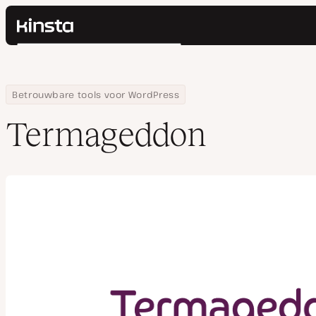
Kinsta®
Zoeken
Platform
Oplossingen
Inloggen
Home
Bedrijf
Termageddon
Betrouwbare tools voor WordPress
Prijzen
Bronnen
Termageddon
Contact