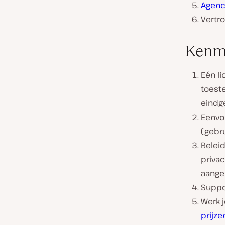
Agenc
Vertro
Kenm
Eén li
toest
eindg
Eenvou
(gebr
Belei
priva
aange
Suppor
Werk 
prijze