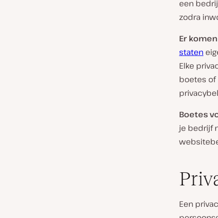
een bedrij
zodra inw
Er komen
staten
eig
Elke priva
boetes of
privacybe
Boetes vo
je bedrijf
websitebez
Priv
Een privac
persoonsg