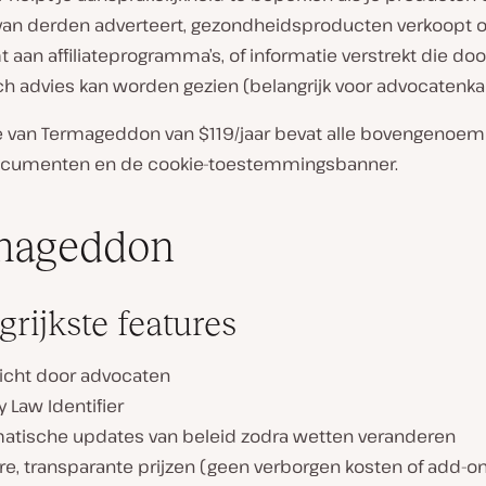
van derden adverteert, gezondheidsproducten verkoopt of
aan affiliateprogramma’s, of informatie verstrekt die do
sch advies kan worden gezien (belangrijk voor advocatenka
ie van Termageddon van $119/jaar bevat alle bovengenoe
ocumenten en de cookie-toestemmingsbanner.
mageddon
grijkste features
icht door advocaten
y Law Identifier
atische updates van beleid zodra wetten veranderen
e, transparante prijzen (geen verborgen kosten of add-on