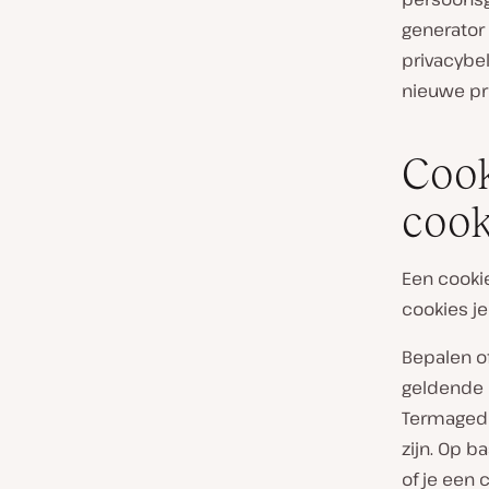
generator 
privacybel
nieuwe pr
Cook
coo
Een cooki
cookies je
Bepalen o
geldende p
Termagedd
zijn. Op b
of je een