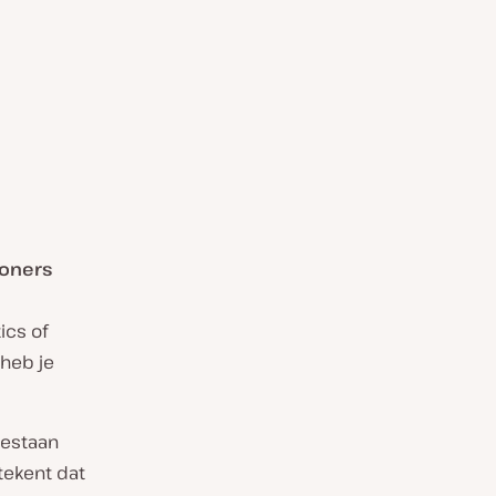
woners
ics of
heb je
estaan
tekent dat