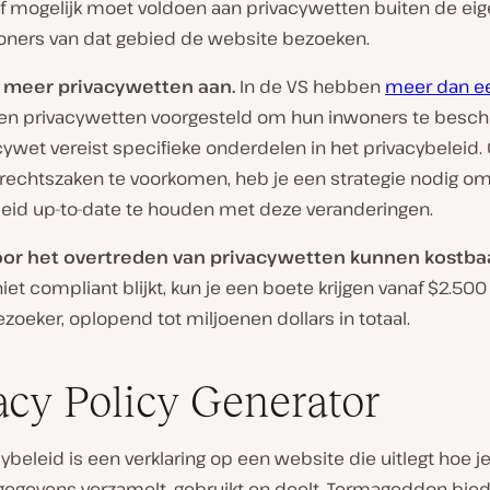
f mogelijk moet voldoen aan privacywetten buiten de eige
oners van dat gebied de website bezoeken.
 meer privacywetten aan.
In de VS hebben
meer dan ee
en privacywetten voorgesteld om hun inwoners te besc
cywet vereist specifieke onderdelen in het privacybeleid
 rechtszaken te voorkomen, heb je een strategie nodig om
leid up-to-date te houden met deze veranderingen.
or het overtreden van privacywetten kunnen kostbaar
 niet compliant blijkt, kun je een boete krijgen vanaf $2.500
oeker, oplopend tot miljoenen dollars in totaal.
acy Policy Generator
ybeleid is een verklaring op een website die uitlegt hoe j
egevens verzamelt, gebruikt en deelt. Termageddon bied