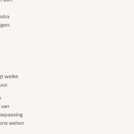
odra
igen.
gt welke
uur.
e
 van
toepassing
lgens weten