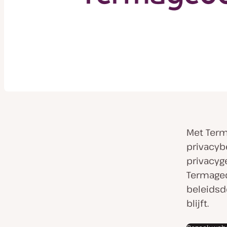
Met Term
privacyb
privacyg
Termaged
beleidsd
blijft.