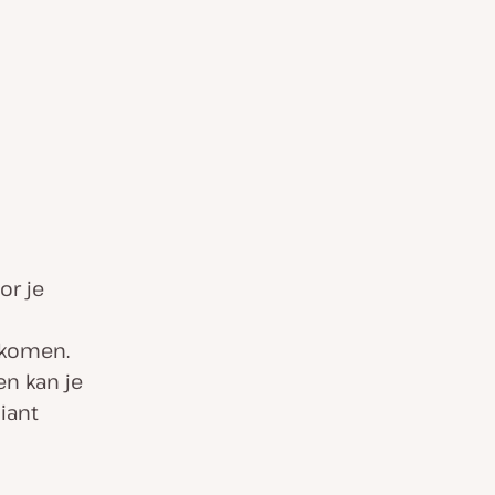
or je
rkomen.
n kan je
iant