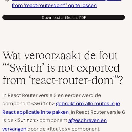
from ‘react-router-dom'” op te lossen
Download artikel als PDF
Wat veroorzaakt de fout
“‘Switch’ is not exported
from ‘react-router-dom'”?
In React Router versie 5 en eerder werd de
component
gebruikt om alle routes in je
<Switch>
React applicatie in te pakken
. In React Router versie 6
is de
component
afgeschreven en
<Switch>
vervangen
door de
component.
<Routes>