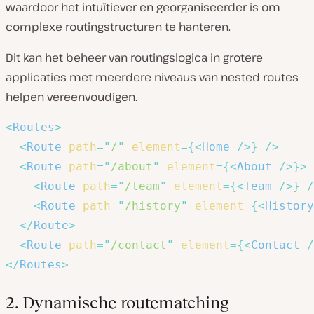
waardoor het intuïtiever en georganiseerder is om
complexe routingstructuren te hanteren.
Dit kan het beheer van routingslogica in grotere
applicaties met meerdere niveaus van nested routes
helpen vereenvoudigen.
<
Routes
>
<
Route
path
=
"
/
"
element
=
{
<
Home
/>
}
/>
<
Route
path
=
"
/about
"
element
=
{
<
About
/>
}
>
<
Route
path
=
"
/team
"
element
=
{
<
Team
/>
}
/
<
Route
path
=
"
/history
"
element
=
{
<
History
</
Route
>
<
Route
path
=
"
/contact
"
element
=
{
<
Contact
/
</
Routes
>
2. Dynamische routematching