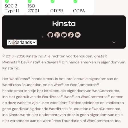
SOC 2
ISO
Type II
27001
GDPR
CCPA
Kinsta
Kinsta
Kinsta
Kinsta
Kinsta
Selecteer
op
op
op
op
op
taal
GitHub
X
YouTube
Facebook
Linkedin
© 2013 - 2026 Kinsta Inc. Alle rechten voorbehouden.
Kinsta®,
MyKinsta®, DevKinsta® en Sevalla® zijn handelsmerken in eigendom van
Kinsta Inc.
Het WordPress® handelsmerk is het intellectuele eigendom van de
WordPress Foundation, en de Woo® en WooCommerce®
handelsmerken zijn het intellectuele eigendom van WooCommerce,
Inc. Het gebruik van de WordPress®, Woo®, en WooCommerce® namen
op deze website zijn alleen voor identificatiedoeleinden en impliceren
geen goedkeuring door de WordPress Foundation of WooCommerce,
Inc. Kinsta wordt niet onderschreven door, is geen eigendom van en is
niet verbonden aan de WordPress Foundation of WooCommerce, Inc.