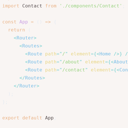
import
 Contact 
from
'./components/Contact'
;
const
App
=
(
)
=>
{
return
(
<
Router
>
<
Routes
>
<
Route
path
=
"
/
"
element
=
{
<
Home
/>
}
/
<
Route
path
=
"
/about
"
element
=
{
<
About
<
Route
path
=
"
/contact
"
element
=
{
<
Con
</
Routes
>
</
Router
>
)
;
}
;
export
default
 App
;