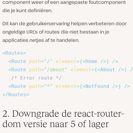
component weer of een aangepaste foutcomponent
die je kunt definiëren.
Dit kan de gebruikerservaring helpen verbeteren door
ongeldige URL’s of routes die niet bestaan in je
applicaties netjes af te handelen.
<
Routes
>
<
Route
path
=
"
/
"
element
=
{
<
Home
/>
}
/>
<
Route
path
=
"
/about
"
element
=
{
<
About
/>
}
/
{
/* Error route */
}
<
Route
path
=
"
*
"
element
=
{
<
NotFound
/>
}
/>
</
Routes
>
2. Downgrade de react-router-
dom versie naar 5 of lager