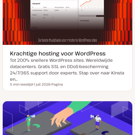
Krachtige hosting voor WordPress
Tot 200% snellere WordPress sites. Wereldwijde
datacenters. Gratis SSL en DDoS-bescherming.
24/7/365 support door experts. Stap over naar Kinsta
en…
5 min leestijd
1 juli 2026
Pagina
Leestijd
D
P
a
o
t
s
u
t
m
t
v
y
a
p
n
e
u
p
d
a