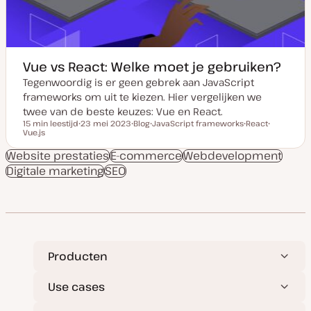
t
e
Vue vs React: Welke moet je gebruiken?
Tegenwoordig is er geen gebrek aan JavaScript
frameworks om uit te kiezen. Hier vergelijken we
twee van de beste keuzes: Vue en React.
15 min leestijd
23 mei 2023
Blog
JavaScript frameworks
React
Leestijd
Vue.js
D
P
O
O
O
a
o
n
n
n
t
s
d
d
d
Website prestaties
E-commerce
Webdevelopment
u
t
e
e
e
Digitale marketing
m
SEO
t
r
r
r
v
y
w
w
w
a
p
e
e
e
n
e
r
r
r
u
p
p
p
p
d
a
t
e
Producten
Use cases