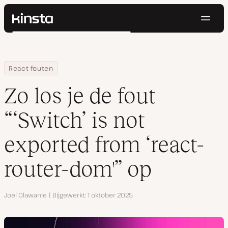
Navig
Kinsta®
Zoeken
Platform
Oplossingen
Inloggen
Probeer gratis
Home
Hulpbronnen
Blog
Zo los je de fout “‘Switch’ is not exported from ‘react-router-dom
React fouten
Prijzen
Bronnen
Zo los je de fout
Contact
“‘Switch’ is not
exported from ‘react-
router-dom'” op
Auteur
Joel Olawanle
Bijgewerkt
1 oktober 2025