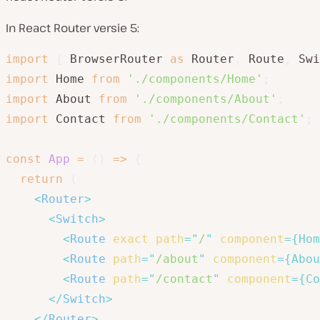
In React Router versie 5:
import
{
 BrowserRouter 
as
 Router
,
 Route
,
 Swi
import
 Home 
from
'./components/Home'
;
import
 About 
from
'./components/About'
;
import
 Contact 
from
'./components/Contact'
;
const
App
=
(
)
=>
{
return
(
<
Router
>
<
Switch
>
<
Route
exact
path
=
"
/
"
component
=
{
Hom
<
Route
path
=
"
/about
"
component
=
{
Abou
<
Route
path
=
"
/contact
"
component
=
{
Co
</
Switch
>
</
Router
>