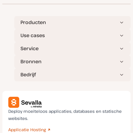
v
y
w
w
w
a
p
e
e
e
n
e
r
r
r
u
p
p
p
p
d
Producten
a
t
e
Use cases
Service
Bronnen
Bedrijf
Deploy moeiteloos applicaties, databases en statische
websites.
Applicatie Hosting