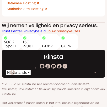
Database Hosting
Statische Site Hosting
Wij nemen veiligheid en privacy serieus.
Trust Center
Privacybeleid
Jouw privacykeuzes
SOC 2
ISO
Type II
27001
GDPR
CCPA
Kinsta
Kinsta
Kinsta
Kinsta
Kinsta
Selecteer
op
op
op
op
op
taal
GitHub
X
YouTube
Facebook
Linkedin
© 2013 - 2026 Kinsta Inc. Alle rechten voorbehouden.
Kinsta®,
MyKinsta®, DevKinsta® en Sevalla® zijn handelsmerken in eigendom van
Kinsta Inc.
Het WordPress® handelsmerk is het intellectuele eigendom van de