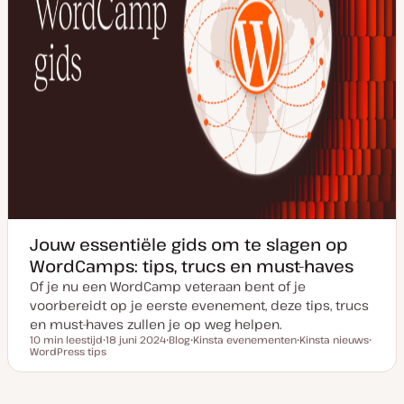
Jouw essentiële gids om te slagen op
WordCamps: tips, trucs en must-haves
Of je nu een WordCamp veteraan bent of je
voorbereidt op je eerste evenement, deze tips, trucs
en must-haves zullen je op weg helpen.
10 min leestijd
18 juni 2024
Blog
Kinsta evenementen
Kinsta nieuws
Leestijd
WordPress tips
D
P
O
O
O
a
o
n
n
n
t
s
d
d
d
u
t
e
e
e
m
t
r
r
r