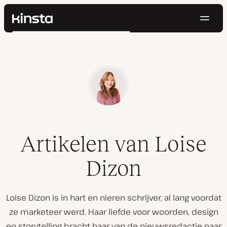
Navig
Kinsta®
Zoeken
Platform
Oplossingen
Inloggen
Probeer gratis
Prijzen
Bronnen
Contact
Artikelen van Loise
Dizon
Loise Dizon is in hart en nieren schrijver, al lang voordat
ze marketeer werd. Haar liefde voor woorden, design
en storytelling bracht haar van de nieuwsredactie naar