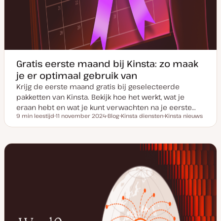
Gratis eerste maand bij Kinsta: zo maak
je er optimaal gebruik van
Krijg de eerste maand gratis bij geselecteerde
pakketten van Kinsta. Bekijk hoe het werkt, wat je
eraan hebt en wat je kunt verwachten na je eerste…
9 min leestijd
11 november 2024
Blog
Kinsta diensten
Kinsta nieuws
Leestijd
D
P
O
O
a
o
n
n
t
s
d
d
u
t
e
e
m
t
r
r
v
y
w
w
a
p
e
e
n
e
r
r
u
p
p
p
d
a
t
e