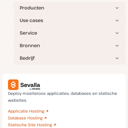
u
p
p
p
Producten
d
a
t
Use cases
e
Service
Bronnen
Bedrijf
Deploy moeiteloos applicaties, databases en statische
websites.
Applicatie Hosting
Database Hosting
Statische Site Hosting