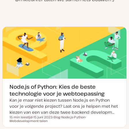
Node.js of Python: Kies de beste
technologie voor je webtoepassing
Kan je maar niet kiezen tussen Node.js en Python
voor je volgende project? Laat ons je helpen met het
kiezen van een van deze twee backend developm…
15 min leestijd
15 juni 2023
Blog
Node.js
Python
Leestijd
Webdevelopment talen
D
P
O
O
O
a
o
n
n
n
t
s
d
d
d