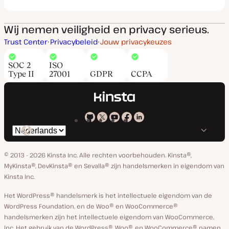
Wij nemen veiligheid en privacy serieus.
Trust Center
Privacybeleid
Jouw privacykeuzes
SOC 2
ISO
Type II
27001
GDPR
CCPA
Kinsta
Kinsta
Kinsta
Kinsta
Kinsta
Selecteer
op
op
op
op
op
taal
GitHub
X
YouTube
Facebook
Linkedin
© 2013 - 2026 Kinsta Inc. Alle rechten voorbehouden.
Kinsta®,
MyKinsta®, DevKinsta® en Sevalla® zijn handelsmerken in eigendom van
Kinsta Inc.
Het WordPress® handelsmerk is het intellectuele eigendom van de
WordPress Foundation, en de Woo® en WooCommerce®
handelsmerken zijn het intellectuele eigendom van WooCommerce,
Inc. Het gebruik van de WordPress®, Woo®, en WooCommerce® namen