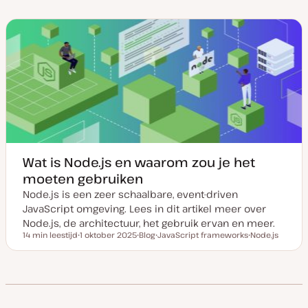
u
t
e
e
e
m
t
r
r
r
v
y
w
w
w
a
p
e
e
e
n
e
r
r
r
u
p
p
p
p
d
a
t
e
Wat is Node.js en waarom zou je het
moeten gebruiken
Node.js is een zeer schaalbare, event-driven
JavaScript omgeving. Lees in dit artikel meer over
Node.js, de architectuur, het gebruik ervan en meer.
14 min leestijd
1 oktober 2025
Blog
JavaScript frameworks
Node.js
Leestijd
D
P
O
O
a
o
n
n
t
s
d
d
u
t
e
e
m
t
r
r
v
y
w
w
a
p
e
e
n
e
r
r