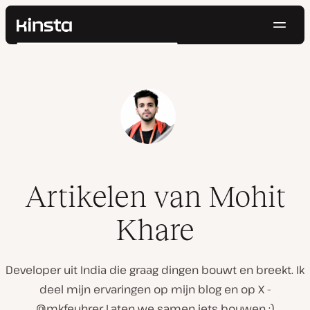
Navig
Kinsta®
Zoeken
Platform
Oplossingen
Inloggen
Probeer gratis
Prijzen
Bronnen
Contact
Artikelen van Mohit
Khare
Developer uit India die graag dingen bouwt en breekt. Ik
deel mijn ervaringen op mijn blog en op X -
@mkfeuhrer Laten we samen iets bouwen :)