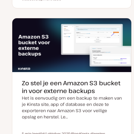
a
o
n
n
t
s
d
d
u
t
e
e
m
t
r
r
v
y
w
w
a
p
e
e
n
e
r
r
u
p
p
p
d
a
t
e
Zo stel je een Amazon S3 bucket
in voor externe backups
Het is eenvoudig om een backup te maken van
je Kinsta site, app of database en deze te
exporteren naar Amazon S3 voor veilige
opslag en herstel. Le…
5 min leestijd
1 oktober 2025
Blog
Kinsta diensten