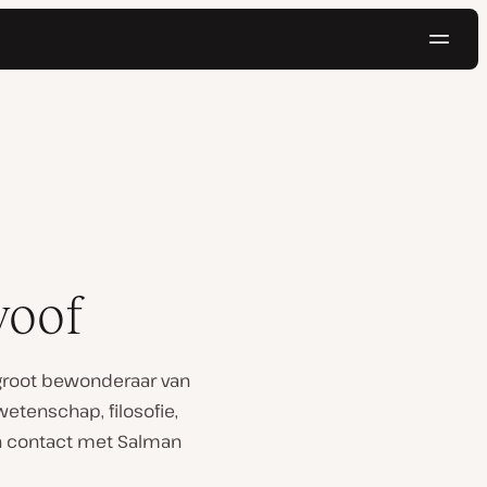
Navig
Probeer gratis
voof
 groot bewonderaar van
etenschap, filosofie,
in contact met Salman