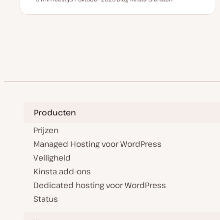
Leestijd
D
P
O
a
o
n
t
s
d
u
t
e
m
t
r
v
y
w
Berichten
a
p
e
n
e
r
u
p
paginering
p
d
a
t
e
Producten
Prijzen
Managed Hosting voor WordPress
Veiligheid
Kinsta add-ons
Dedicated hosting voor WordPress
Status