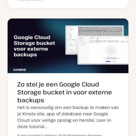
a
o
n
n
t
s
d
d
u
t
e
e
m
t
r
r
v
y
w
w
a
p
e
e
n
e
r
r
u
p
p
p
d
a
t
e
Zo stel je een Google Cloud
Storage bucket in voor externe
backups
Het is eenvoudig om een backup te maken van
je Kinsta site, app of database naar Google
Cloud voor veilige opslag en herstel. Leer in
deze tutorial…
9 min leestijd
1 oktober 2025
Blog
Kinsta diensten