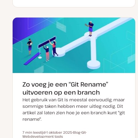
D
P
O
a
o
n
t
s
d
u
t
e
m
t
r
v
y
w
a
p
e
n
e
r
u
p
p
d
a
t
e
Zo voeg je een “Git Rename”
uitvoeren op een branch
Het gebruik van Git is meestal eenvoudig, maar
sommige taken hebben meer uitleg nodig. Dit
artikel zal laten zien hoe je een branch kunt "git
rename".
7 min leestijd
1 oktober 2025
Blog
Git
Leestijd
Webdevelopment tools
D
P
O
O