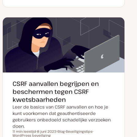
a
o
n
n
t
s
d
d
u
t
e
e
m
t
r
r
v
y
w
w
a
p
e
e
n
e
r
r
u
p
p
p
d
a
t
e
CSRF aanvallen begrijpen en
beschermen tegen CSRF
kwetsbaarheden
Leer de basics van CSRF aanvallen en hoe je
kunt voorkomen dat geauthentiseerde
gebruikers onbedoeld schadelijke verzoeken
doen.
11 min leestijd
8 juni 2023
Blog
Beveiligingstips
Leestijd
WordPress beveiliging
D
P
O
O