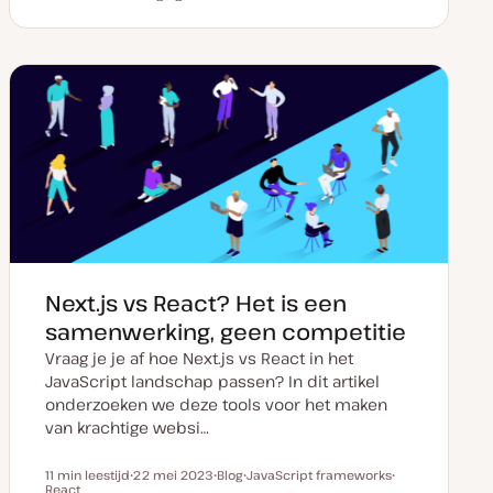
a
o
n
n
t
s
d
d
u
t
e
e
m
t
r
r
v
y
w
w
a
p
e
e
n
e
r
r
u
p
p
p
d
a
t
e
Next.js vs React? Het is een
samenwerking, geen competitie
Vraag je je af hoe Next.js vs React in het
JavaScript landschap passen? In dit artikel
onderzoeken we deze tools voor het maken
van krachtige websi…
11 min leestijd
22 mei 2023
Blog
JavaScript frameworks
Leestijd
React
D
P
O
O