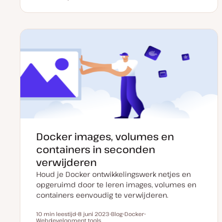
a
o
n
n
t
s
d
d
u
t
e
e
m
t
r
r
v
y
w
w
a
p
e
e
n
e
r
r
u
p
p
p
d
a
t
e
Docker images, volumes en
containers in seconden
verwijderen
Houd je Docker ontwikkelingswerk netjes en
opgeruimd door te leren images, volumes en
containers eenvoudig te verwijderen.
10 min leestijd
8 juni 2023
Blog
Docker
Leestijd
Webdevelopment tools
D
P
O
O