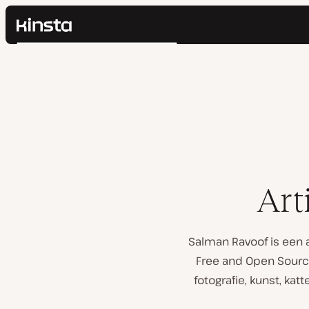
Kinsta®
Zoeken
Platform
Oplossingen
Inloggen
Prijzen
Bronnen
Contact
Art
Salman Ravoof is een 
Free and Open Source
fotografie, kunst, k