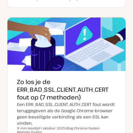
Leestijd
D
P
O
a
o
n
t
s
d
u
t
e
m
t
r
v
y
w
a
p
e
n
e
r
u
p
p
d
a
t
e
Zo los je de
ERR_BAD_SSL_CLIENT_AUTH_CERT
fout op (7 methoden)
Een ERR_BAD_SSL_CLIENT_AUTH_CERT fout wordt
teruggegeven als de Google Chrome browser
geen beveiligde verbinding als een SSL kan
vinden.
9 min leestijd
1 oktober 2025
Blog
Chrome fouten
Leestijd
Website fouten
D
P
O
O