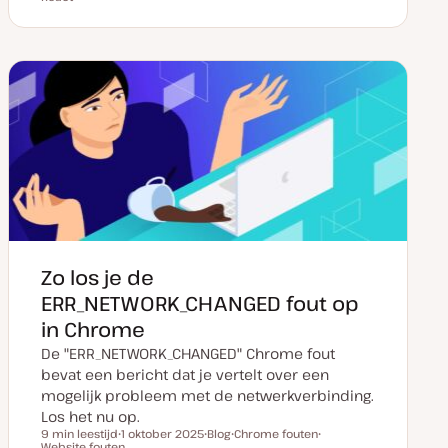
a
o
n
n
t
s
d
d
u
t
e
e
m
t
r
r
v
y
w
w
a
p
e
e
n
e
r
r
u
p
p
p
d
a
t
e
Zo los je de
ERR_NETWORK_CHANGED fout op
in Chrome
De "ERR_NETWORK_CHANGED" Chrome fout
bevat een bericht dat je vertelt over een
mogelijk probleem met de netwerkverbinding.
Los het nu op.
9 min leestijd
1 oktober 2025
Blog
Chrome fouten
Leestijd
Website fouten
D
P
O
O