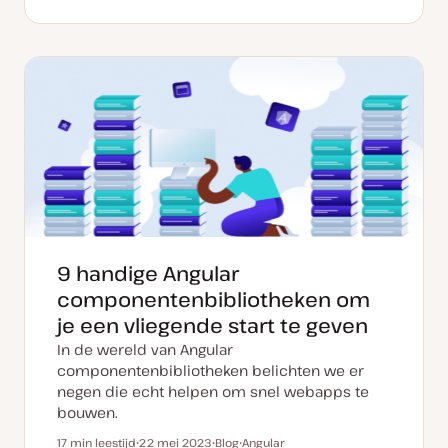
D
P
a
o
t
s
u
t
m
t
v
y
a
p
n
e
u
p
d
a
t
e
9 handige Angular
componentenbibliotheken om
je een vliegende start te geven
In de wereld van Angular
componentenbibliotheken belichten we er
negen die echt helpen om snel webapps te
bouwen.
17 min leestijd
22 mei 2023
Blog
Angular