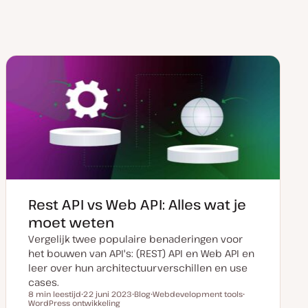
Rest API vs Web API: Alles wat je
moet weten
Vergelijk twee populaire benaderingen voor
het bouwen van API's: (REST) API en Web API en
leer over hun architectuurverschillen en use
cases.
8 min leestijd
22 juni 2023
Blog
Webdevelopment tools
Leestijd
WordPress ontwikkeling
D
P
O
O