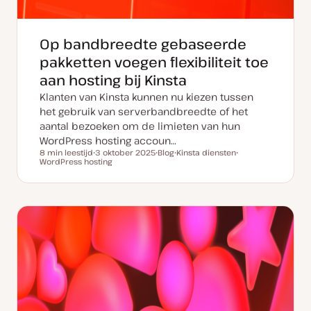
Op bandbreedte gebaseerde
pakketten voegen flexibiliteit toe
aan hosting bij Kinsta
Klanten van Kinsta kunnen nu kiezen tussen
het gebruik van serverbandbreedte of het
aantal bezoeken om de limieten van hun
WordPress hosting accoun…
8 min leestijd
3 oktober 2025
Blog
Kinsta diensten
Leestijd
WordPress hosting
D
P
O
O
a
o
n
n
t
s
d
d
u
t
e
e
m
t
r
r
v
y
w
w
a
p
e
e
n
e
r
r
u
p
p
p
d
a
t
e