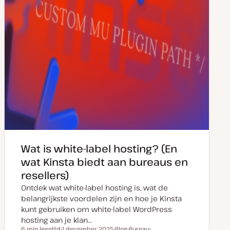
Wat is white-label hosting? (En
wat Kinsta biedt aan bureaus en
resellers)
Ontdek wat white-label hosting is, wat de
belangrijkste voordelen zijn en hoe je Kinsta
kunt gebruiken om white-label WordPress
hosting aan je klan…
6 min leestijd
1 december 2025
Blog
Bureau