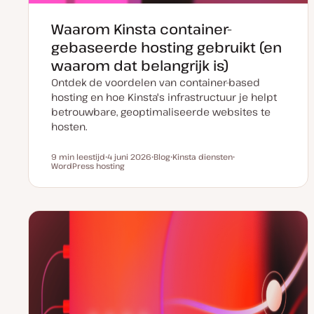
Waarom Kinsta container-
gebaseerde hosting gebruikt (en
waarom dat belangrijk is)
Ontdek de voordelen van container-based
hosting en hoe Kinsta's infrastructuur je helpt
betrouwbare, geoptimaliseerde websites te
hosten.
9 min leestijd
4 juni 2026
Blog
Kinsta diensten
Leestijd
WordPress hosting
D
P
O
O
a
o
n
n
t
s
d
d
u
t
e
e
m
t
r
r
v
y
w
w
a
p
e
e
n
e
r
r
u
p
p
p
d
a
t
e