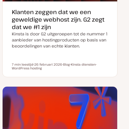
Klanten zeggen dat we een
geweldige webhost zijn. G2 zegt
dat we #1 zijn
Kinsta is door G2 uitgeroepen tot de nummer 1
aanbieder van hostingproducten op basis van
beoordelingen van echte klanten.
7 min leestijd
26 februari 2026
Blog
Kinsta diensten
Leestijd
WordPress hosting
D
P
O
O
a
o
n
n
t
s
d
d
u
t
e
e
m
t
r
r
v
y
w
w
a
p
e
e
n
e
r
r
u
p
p
p
d
a
t
e