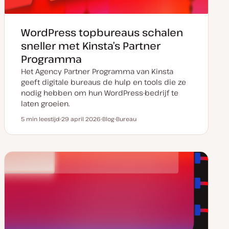
WordPress topbureaus schalen
sneller met Kinsta’s Partner
Programma
Het Agency Partner Programma van Kinsta
geeft digitale bureaus de hulp en tools die ze
nodig hebben om hun WordPress-bedrijf te
laten groeien.
5 min leestijd
29 april 2026
Blog
Bureau
Leestijd
D
P
O
a
o
n
t
s
d
u
t
e
m
t
r
v
y
w
a
p
e
n
e
r
u
p
p
d
a
t
e