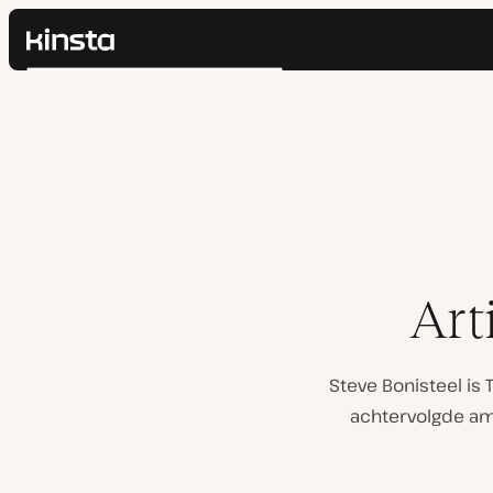
Kinsta®
Zoeken
Platform
Oplossingen
Inloggen
Prijzen
Bronnen
Contact
Art
Steve Bonisteel is T
achtervolgde am