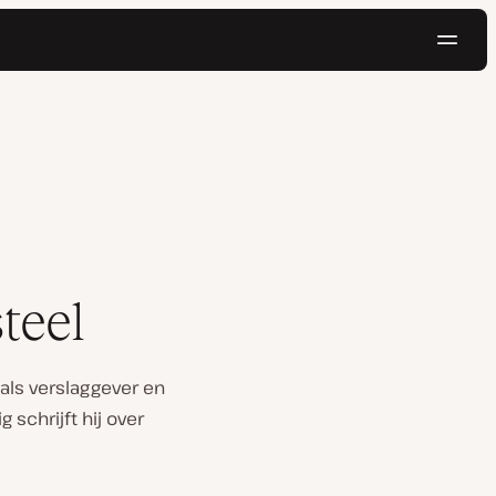
Navig
Probeer gratis
teel
e als verslaggever en
chrijft hij over