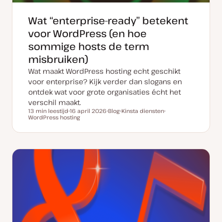
Wat “enterprise-ready” betekent
voor WordPress (en hoe
sommige hosts de term
misbruiken)
Wat maakt WordPress hosting echt geschikt
voor enterprise? Kijk verder dan slogans en
ontdek wat voor grote organisaties écht het
verschil maakt.
13 min leestijd
16 april 2026
Blog
Kinsta diensten
Leestijd
WordPress hosting
D
P
O
O
a
o
n
n
t
s
d
d
u
t
e
e
m
t
r
r
v
y
w
w
a
p
e
e
n
e
r
r
u
p
p
p
d
a
t
e