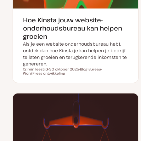
Hoe Kinsta jouw website-
onderhoudsbureau kan helpen
groeien
Als je een website-onderhoudsbureau hebt,
ontdek dan hoe Kinsta je kan helpen je bedrijf
te laten groeien en terugkerende inkomsten te
genereren.
12 min leestijd
30 oktober 2025
Blog
Bureau
Leestijd
WordPress ontwikkeling
D
P
O
O
a
o
n
n
t
s
d
d
u
t
e
e
m
t
r
r
v
y
w
w
a
p
e
e
n
e
r
r
u
p
p
p
d
a
t
e