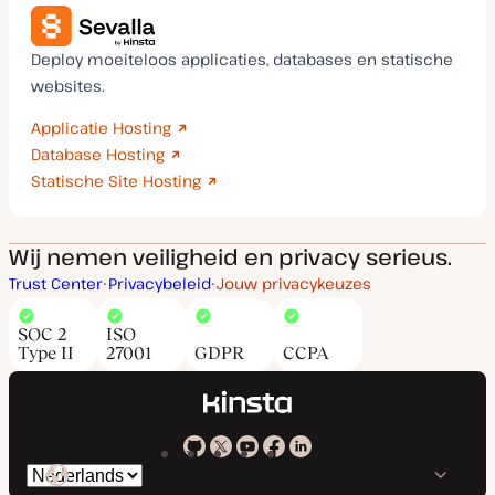
Deploy moeiteloos applicaties, databases en statische
websites.
Applicatie Hosting
Database Hosting
Statische Site Hosting
Wij nemen veiligheid en privacy serieus.
Trust Center
Privacybeleid
Jouw privacykeuzes
SOC 2
ISO
Type II
27001
GDPR
CCPA
Kinsta
Kinsta
Kinsta
Kinsta
Kinsta
Selecteer
op
op
op
op
op