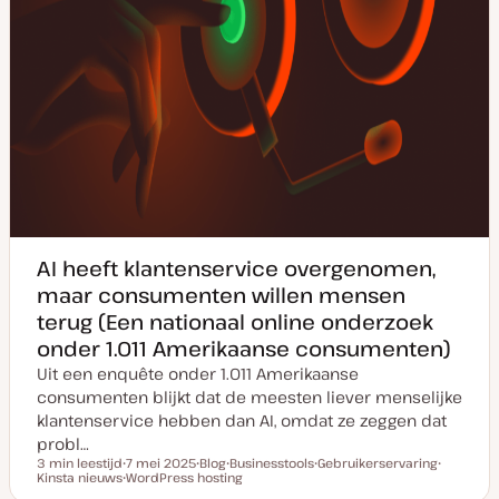
AI heeft klantenservice overgenomen,
maar consumenten willen mensen
terug (Een nationaal online onderzoek
onder 1.011 Amerikaanse consumenten)
Uit een enquête onder 1.011 Amerikaanse
consumenten blijkt dat de meesten liever menselijke
klantenservice hebben dan AI, omdat ze zeggen dat
probl…
3 min leestijd
7 mei 2025
Blog
Businesstools
Gebruikerservaring
Leestijd
Kinsta nieuws
D
WordPress hosting
P
O
O
O
a
O
o
n
n
n