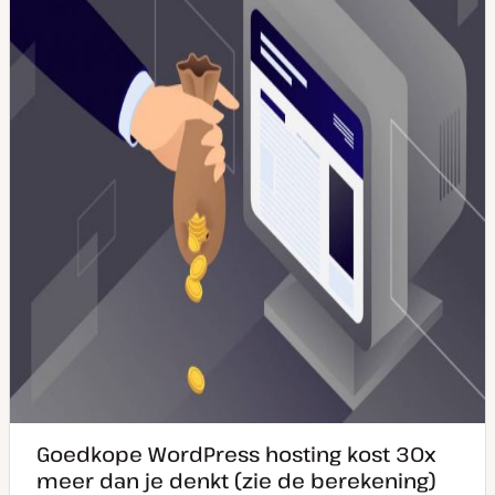
v
y
w
a
p
e
n
e
r
u
p
p
d
a
t
e
Goedkope WordPress hosting kost 30x
meer dan je denkt (zie de berekening)