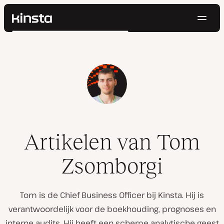
Navig
Kinsta®
Zoeken
Platform
Oplossingen
Inloggen
Probeer gratis
Prijzen
Bronnen
Contact
Artikelen van Tom
Zsomborgi
Tom is de Chief Business Officer bij Kinsta. Hij is
verantwoordelijk voor de boekhouding, prognoses en
interne audits. Hij heeft een scherpe analytische geest