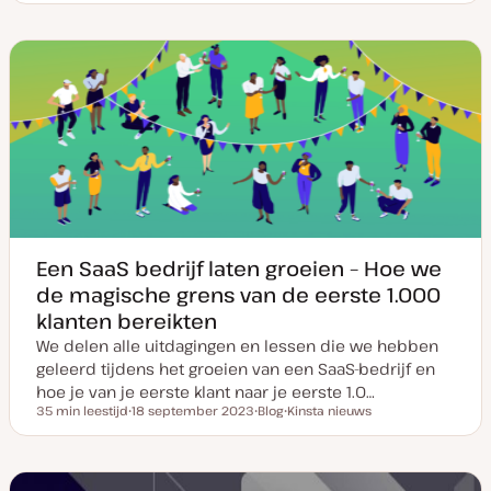
t
n
s
d
d
d
u
d
t
e
e
e
m
e
t
r
r
r
v
r
y
w
w
w
a
w
p
e
e
e
n
e
e
r
r
r
u
r
p
p
p
p
p
d
a
t
e
Een SaaS bedrijf laten groeien – Hoe we
de magische grens van de eerste 1.000
klanten bereikten
We delen alle uitdagingen en lessen die we hebben
geleerd tijdens het groeien van een SaaS-bedrijf en
hoe je van je eerste klant naar je eerste 1.0…
35 min leestijd
18 september 2023
Blog
Kinsta nieuws
Leestijd
D
P
O
a
o
n
t
s
d
u
t
e
m
t
r