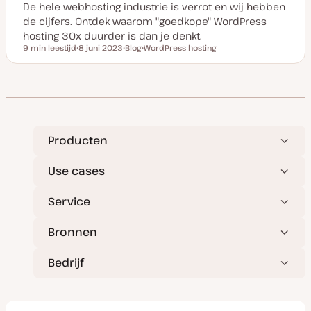
De hele webhosting industrie is verrot en wij hebben
de cijfers. Ontdek waarom "goedkope" WordPress
hosting 30x duurder is dan je denkt.
9 min leestijd
8 juni 2023
Blog
WordPress hosting
Leestijd
D
P
O
a
o
n
t
s
d
u
t
e
m
t
r
v
y
w
a
p
e
n
e
r
u
p
p
Producten
d
a
t
Use cases
e
Service
Bronnen
Bedrijf