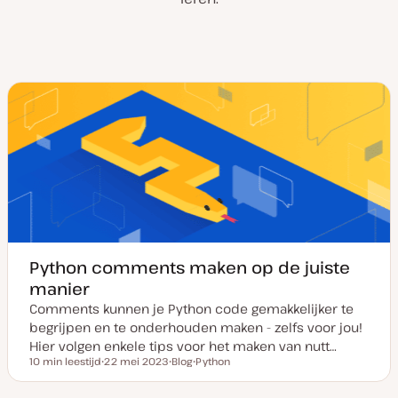
Python comments maken op de juiste
manier
Comments kunnen je Python code gemakkelijker te
begrijpen en te onderhouden maken - zelfs voor jou!
Hier volgen enkele tips voor het maken van nutt…
10 min leestijd
22 mei 2023
Blog
Python
Leestijd
D
P
O
a
o
n
t
s
d