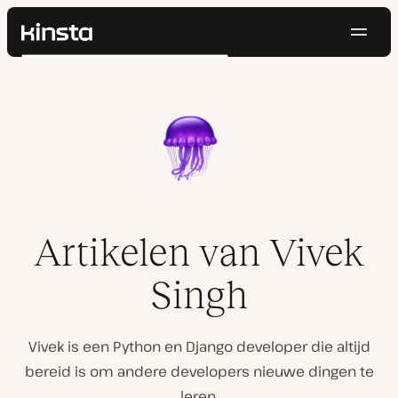
Navig
Kinsta®
Zoeken
Platform
Oplossingen
Inloggen
Probeer gratis
Prijzen
Bronnen
Contact
Artikelen van Vivek
Singh
Vivek is een Python en Django developer die altijd
bereid is om andere developers nieuwe dingen te
leren.