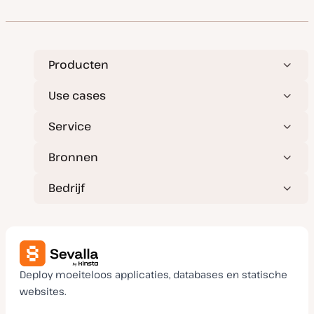
u
t
e
m
t
r
v
y
w
a
p
e
n
e
r
u
p
p
Producten
d
a
t
Use cases
e
Service
Bronnen
Bedrijf
Deploy moeiteloos applicaties, databases en statische
websites.