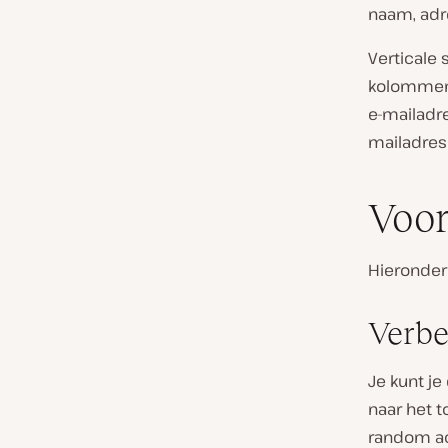
naam, adre
Verticale 
kolommen 
e-mailadre
mailadres
Voor
Hieronder
Verbe
Je kunt je
naar het 
random ac