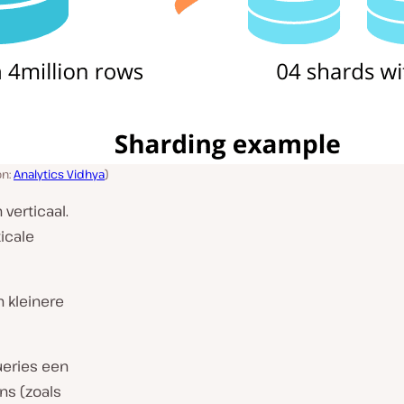
on:
Analytics Vidhya
)
 verticaal.
ticale
n kleinere
ueries een
ns (zoals