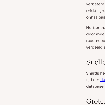
verbeteren
middelgrot
onhaalbaa
Horizontaa
door meer 
resources
verdeeld 
Snell
Shards he
tijd om
da
database 
Grote