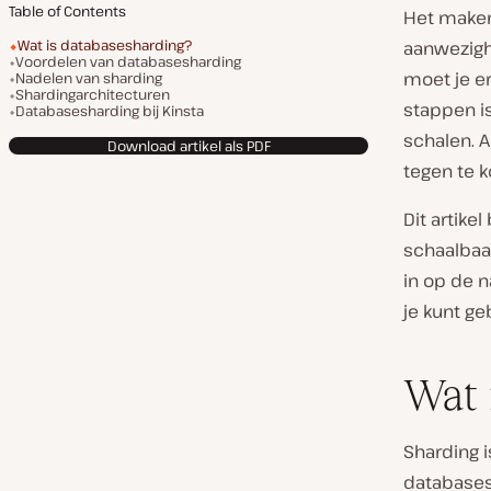
Table of Contents
Het maken 
Wat is databasesharding?
aanwezigh
Voordelen van databasesharding
moet je er
Nadelen van sharding
Shardingarchitecturen
stappen i
Databasesharding bij Kinsta
schalen. A
Download artikel als PDF
tegen te 
Dit artik
schaalbaa
in op de 
je kunt ge
Wat 
Sharding i
databasese