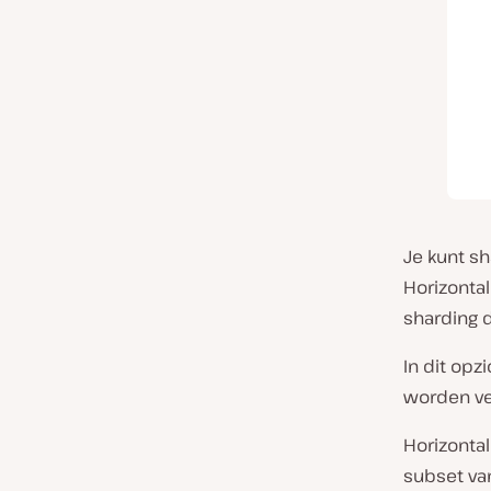
Je kunt s
Horizontal
sharding 
In dit opzi
worden ve
Horizonta
subset van