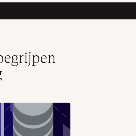
 begrijpen
g