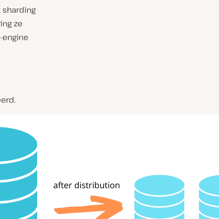
t sharding
ring ze
e-engine
erd.