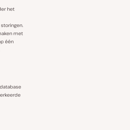
er het
 storingen.
 maken met
 op één
.
 database
 verkeerde