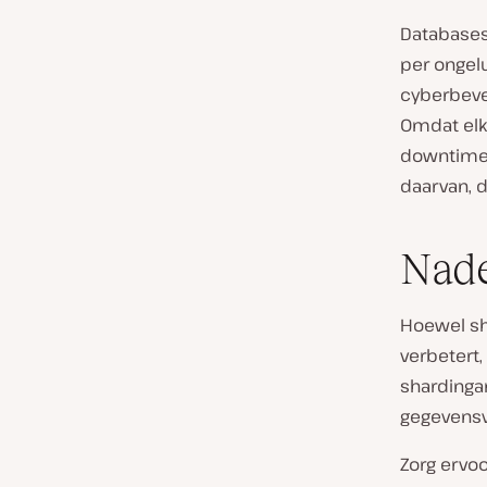
Databases
per ongel
cyberbevei
Omdat elk
downtime. 
daarvan, d
Nade
Hoewel sh
verbetert,
shardingar
gegevensv
Zorg ervoo