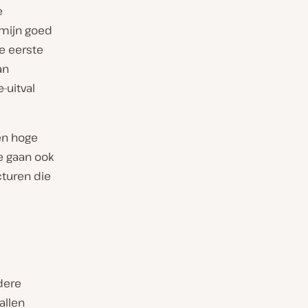
e
rmijn goed
e eerste
an
-uitval
en hoge
e gaan ook
cturen die
dere
allen