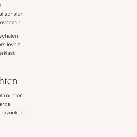
t
al schalen
oevoegen.
 schalen
rs levert
rklast
chten
et minder
harde
oorzoeken.