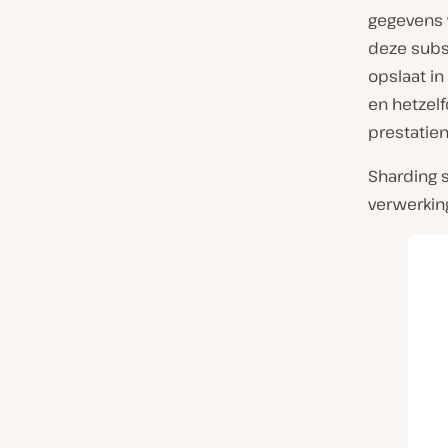
gegevens 
deze subse
opslaat i
en hetzel
prestatien
Sharding s
verwerking