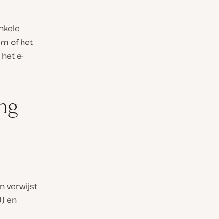
enkele
m of het
 het e-
ng
en verwijst
U) en