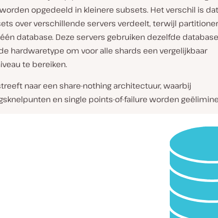
worden opgedeeld in kleinere subsets. Het verschil is da
ts over verschillende servers verdeelt, terwijl partitione
n één database. Deze servers gebruiken dezelfde databas
fde hardwaretype om voor alle shards een vergelijkbaar
iveau te bereiken.
treeft naar een share-nothing architectuur, waarbij
sknelpunten en single points-of-failure worden geëlimine