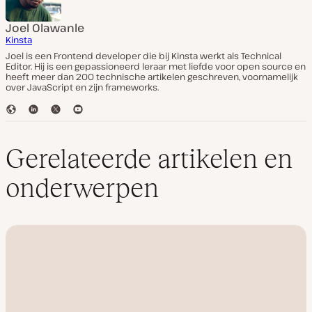
Joel Olawanle
Kinsta
Joel is een Frontend developer die bij Kinsta werkt als Technical
Editor. Hij is een gepassioneerd leraar met liefde voor open source en
heeft meer dan 200 technische artikelen geschreven, voornamelijk
over JavaScript en zijn frameworks.
W
L
T
Y
e
i
w
o
b
n
i
u
s
k
t
T
Gerelateerde artikelen en
i
e
t
u
t
d
e
b
onderwerpen
e
I
r
e
n