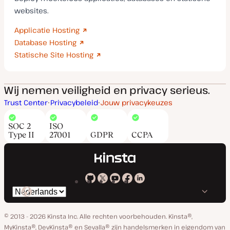
websites.
Applicatie Hosting
Database Hosting
Statische Site Hosting
Wij nemen veiligheid en privacy serieus.
Trust Center
Privacybeleid
Jouw privacykeuzes
SOC 2
ISO
Type II
27001
GDPR
CCPA
Kinsta
Kinsta
Kinsta
Kinsta
Kinsta
Selecteer
op
op
op
op
op
taal
GitHub
X
YouTube
Facebook
Linkedin
© 2013 - 2026 Kinsta Inc. Alle rechten voorbehouden.
Kinsta®,
MyKinsta®, DevKinsta® en Sevalla® zijn handelsmerken in eigendom van