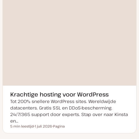
Krachtige hosting voor WordPress
Tot 200% snellere WordPress sites. Wereldwijde
datacenters. Gratis SSL en DDoS-bescherming.
24/7/365 support door experts. Stap over naar Kinsta
en…
5 min leestijd
1 juli 2026
Pagina
Leestijd
D
P
a
o
t
s