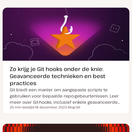
Zo krijg je Git hooks onder de knie:
Geavanceerde technieken en best
practices
Git biedt een manier om aangepaste scripts te
gebruiken voor bepaalde repo-gebeurtenissen. Leer
meer over Git-hooks, inclusief enkele geavanceerde…
25 min leestijd
18 december 2023
Blog
Git
Leestijd
D
P
O
a
o
n
t
s
d
u
t
e
m
t
r
v
y
w