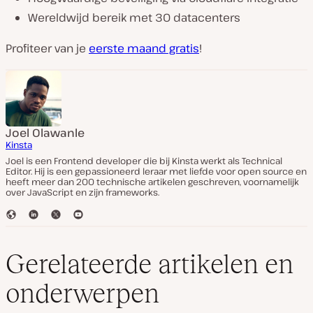
Wereldwijd bereik met 30 datacenters
Profiteer van je
eerste maand gratis
!
Joel Olawanle
Kinsta
Joel is een Frontend developer die bij Kinsta werkt als Technical
Editor. Hij is een gepassioneerd leraar met liefde voor open source en
heeft meer dan 200 technische artikelen geschreven, voornamelijk
over JavaScript en zijn frameworks.
W
L
T
Y
e
i
w
o
b
n
i
u
s
k
t
T
Gerelateerde artikelen en
i
e
t
u
t
d
e
b
onderwerpen
e
I
r
e
n