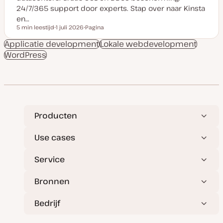
24/7/365 support door experts. Stap over naar Kinsta
en…
5 min leestijd
1 juli 2026
Pagina
Leestijd
D
P
a
o
Applicatie development
Lokale webdevelopment
t
s
WordPress
u
t
m
t
v
y
a
p
n
e
u
p
d
a
t
Producten
e
Use cases
Service
Bronnen
Bedrijf