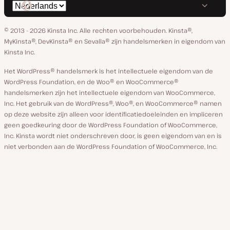
Selecteer
op
op
op
op
op
taal
GitHub
X
YouTube
Facebook
Linkedin
© 2013 - 2026 Kinsta Inc. Alle rechten voorbehouden.
Kinsta®,
MyKinsta®, DevKinsta® en Sevalla® zijn handelsmerken in eigendom van
Kinsta Inc.
Het WordPress® handelsmerk is het intellectuele eigendom van de
WordPress Foundation, en de Woo® en WooCommerce®
handelsmerken zijn het intellectuele eigendom van WooCommerce,
Inc. Het gebruik van de WordPress®, Woo®, en WooCommerce® namen
op deze website zijn alleen voor identificatiedoeleinden en impliceren
geen goedkeuring door de WordPress Foundation of WooCommerce,
Inc. Kinsta wordt niet onderschreven door, is geen eigendom van en is
niet verbonden aan de WordPress Foundation of WooCommerce, Inc.