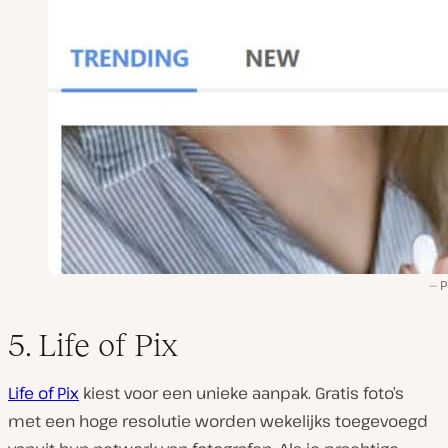
P
5. Life of Pix
Life of Pix
kiest voor een unieke aanpak. Gratis foto’s
met een hoge resolutie worden wekelijks toegevoegd