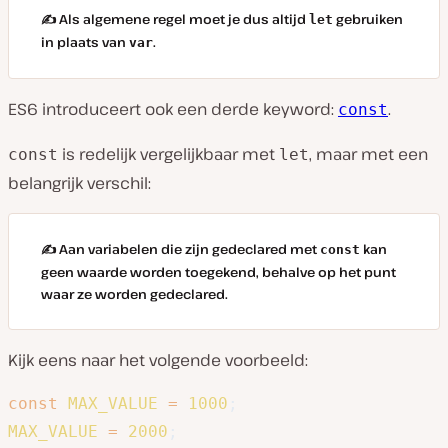
✍️ Als algemene regel moet je dus altijd
gebruiken
let
in plaats van
.
var
ES6 introduceert ook een derde keyword:
.
const
is redelijk vergelijkbaar met
, maar met een
const
let
belangrijk verschil:
✍️ Aan variabelen die zijn gedeclared met
kan
const
geen waarde worden toegekend, behalve op het punt
waar ze worden gedeclared.
Kijk eens naar het volgende voorbeeld:
const
MAX_VALUE
=
1000
;
MAX_VALUE
=
2000
;