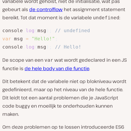
variabele wordt gehoist, niet de initialisatie, wat pas
gebeurt als
de controlflow
het assignment statement
bereikt. Tot dat moment is de variabele
:
undefined
console
.
log
(
msg
)
;
// undefined
var
 msg 
=
"Hello!"
;
console
.
log
(
msg
)
;
// Hello!
De scope van een
wat wordt gedeclared in een JS
var
functie is
de hele body van die functie
.
Dit betekent dat de variabele niet op blokniveau wordt
gedefinieerd, maar op het niveau van de hele functie.
Dit leidt tot een aantal problemen die je JavaScript
code buggy en moeilijk te onderhouden kunnen
maken.
Om deze problemen op te lossen introduceerde ES6