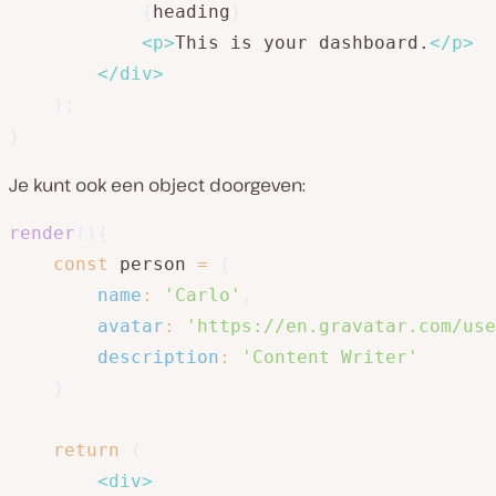
{
heading
}
<
p
>
This is your dashboard.
</
p
>
</
div
>
)
;
}
Je kunt ook een object doorgeven:
render
(
)
{
const
 person 
=
{
name
:
'Carlo'
,
avatar
:
'https://en.gravatar.com/use
description
:
'Content Writer'
}
return
(
<
div
>