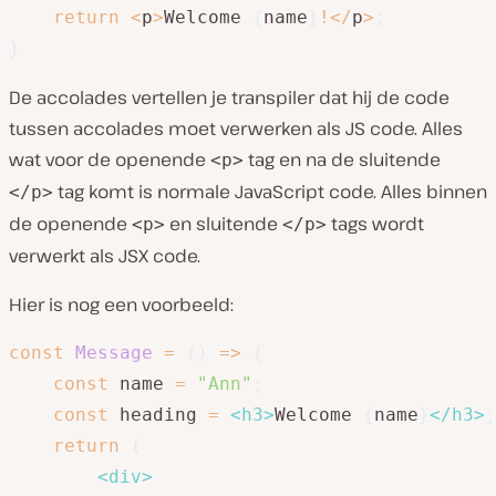
return
<
p
>
Welcome 
{
name
}
!
<
/
p
>
;
}
De accolades vertellen je transpiler dat hij de code
tussen accolades moet verwerken als JS code. Alles
wat voor de openende
tag en na de sluitende
<p>
tag komt is normale JavaScript code. Alles binnen
</p>
de openende
en sluitende
tags wordt
<p>
</p>
verwerkt als JSX code.
Hier is nog een voorbeeld:
const
Message
=
(
)
=>
{
const
 name 
=
"Ann"
;
const
 heading 
=
<
h3
>
Welcome 
{
name
}
</
h3
>
;
return
(
<
div
>