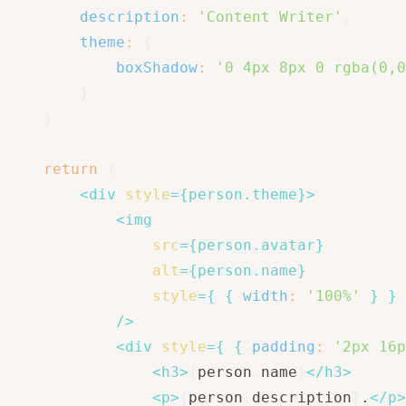
description
:
'Content Writer'
,
theme
:
{
boxShadow
:
'0 4px 8px 0 rgba(0,0
}
}
return
(
<
div
style
=
{
person
.
theme
}
>
<
img
src
=
{
person
.
avatar
}
alt
=
{
person
.
name
}
style
=
{
{
width
:
'100%'
}
}
/>
<
div
style
=
{
{
padding
:
'2px 16p
<
h3
>
{
person
.
name
}
</
h3
>
<
p
>
{
person
.
description
}
.
</
p
>