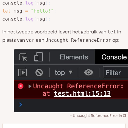
console
.
log
(
msg
)
;
let
 msg 
=
"Hello!"
;
console
.
log
(
msg
)
;
In het tweede voorbeeld levert het gebruik van
in
let
plaats van
een
op:
var
Uncaught ReferenceError
Uncaught ReferenceError in C