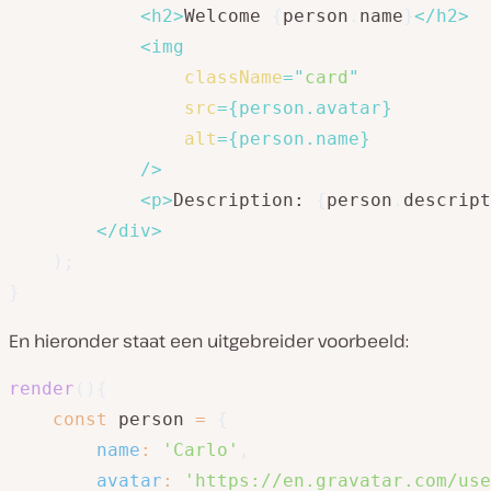
<
h2
>
Welcome 
{
person
.
name
}
</
h2
>
<
img
className
=
"
card
"
src
=
{
person
.
avatar
}
alt
=
{
person
.
name
}
/>
<
p
>
Description: 
{
person
.
descript
</
div
>
)
;
}
En hieronder staat een uitgebreider voorbeeld:
render
(
)
{
const
 person 
=
{
name
:
'Carlo'
,
avatar
:
'https://en.gravatar.com/use