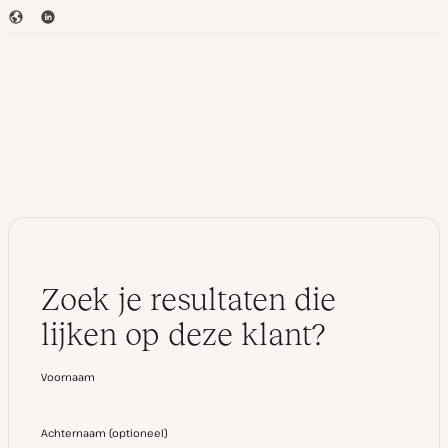
W
L
e
i
b
n
s
k
i
e
t
d
e
I
n
Zoek je resultaten die
lijken op deze klant?
Voornaam
Achternaam
(
optioneel
)