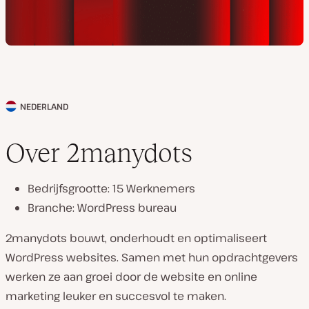
NEDERLAND
L
a
Over 2manydots
n
d
Bedrijfsgrootte: 15 Werknemers
v
Branche: WordPress bureau
a
n
2manydots bouwt, onderhoudt en optimaliseert
k
WordPress websites. Samen met hun opdrachtgevers
l
werken ze aan groei door de website en online
a
marketing leuker en succesvol te maken.
n