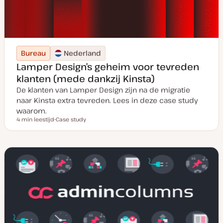
Bureau
Nederland
Lamper Design’s geheim voor tevreden
klanten (mede dankzij Kinsta)
De klanten van Lamper Design zijn na de migratie
naar Kinsta extra tevreden. Lees in deze case study
waarom.
4 min leestijd
Case study
Leestijd
P
o
s
t
t
y
p
e