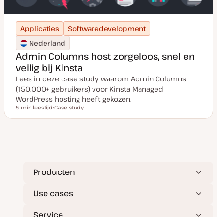
Applicaties
Softwaredevelopment
Nederland
Admin Columns host zorgeloos, snel en
veilig bij Kinsta
Lees in deze case study waarom Admin Columns
(150.000+ gebruikers) voor Kinsta Managed
WordPress hosting heeft gekozen.
5 min leestijd
Case study
Leestijd
P
o
s
t
t
y
p
e
Producten
Use cases
Service