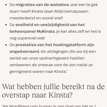
De
migraties van de websites
, wat een te gek
team heeft Kinsta daar! Altijd behulpzaam,
meedenkend en vooral snel!
De
snelheid en veelzijdigheid van het
beheerpanel MyKinsta
, je kan alles zelf en het is
nog supersnel ook!
De
prestaties van het hostingplatform zijn
ongeëvenaard
, de uitdagingen die we bij een
aantal van onze opdrachtgevers hadden
verdwenen als sneeuw voor de zon nadat ze
gemigreerd waren naar Kinsta.”
Wat hebben jullie bereikt na de
overstap naar Kinsta?
“Als WordPress-only bureau is ons doel om hét nr. 1