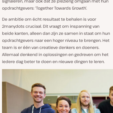
signaleren, maar ook dat ze plezierig omgaan met hun
a
f
opdrachtgevers: ‘Together Towards Growth’.
s
p
e
De ambitie om écht resultaat te behalen is voor
l
e
2manydots cruciaal. Dit vraagt om inspanning van
n
beide kanten, alleen dan zijn ze samen in staat om hun
opdrachtgevers naar een hoger niveau te brengen. Het
team is er één van creatieve denkers en doeners.
Allemaal denkend in oplossingen en gedreven om het
iedere dag beter te doen en nieuwe dingen te leren.