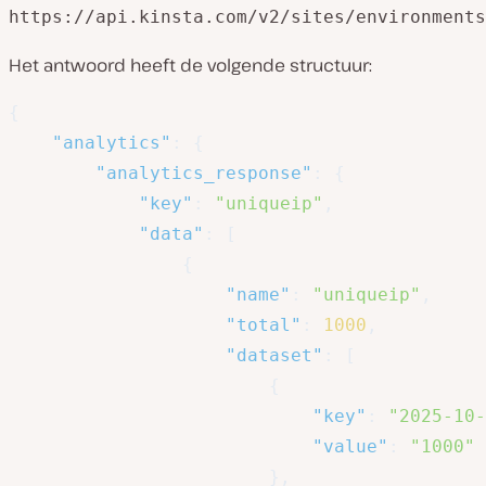
https://api.kinsta.com/v2/sites/environments
Het antwoord heeft de volgende structuur:
{
"analytics"
:
{
"analytics_response"
:
{
"key"
:
"uniqueip"
,
"data"
:
[
{
"name"
:
"uniqueip"
,
"total"
:
1000
,
"dataset"
:
[
{
"key"
:
"2025-10-
"value"
:
"1000"
}
,