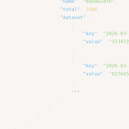
"name"
:
"bandwidth"
,
"total"
:
1000
,
"dataset"
:
[
{
"key"
:
"2026-03-
"value"
:
"373472
}
,
{
"key"
:
"2026-03-
"value"
:
"927645
}
,
						...

]
}
]
}