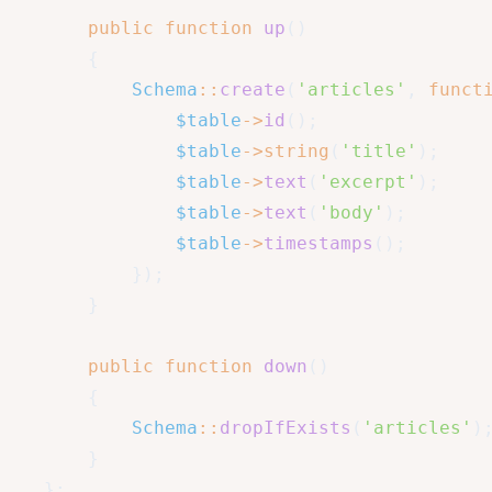
public
function
up
(
)
{
Schema
::
create
(
'articles'
,
funct
$table
->
id
(
)
;
$table
->
string
(
'title'
)
;
$table
->
text
(
'excerpt'
)
;
$table
->
text
(
'body'
)
;
$table
->
timestamps
(
)
;
}
)
;
}
public
function
down
(
)
{
Schema
::
dropIfExists
(
'articles'
)
}
}
;