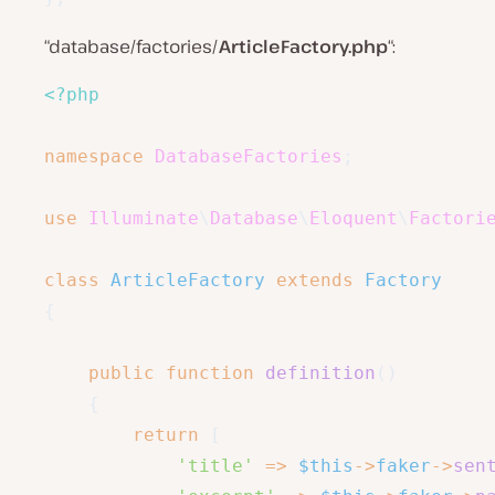
“database/factories/
ArticleFactory.php
“:
<?php
namespace
DatabaseFactories
;
use
Illuminate
\
Database
\
Eloquent
\
Factori
class
ArticleFactory
extends
Factory
{
public
function
definition
(
)
{
return
[
'title'
=>
$this
->
faker
->
sen