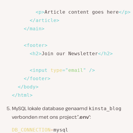
<
p
>
Article content goes here
</
p
>
</
article
>
</
main
>
<
footer
>
<
h2
>
Join our Newsletter
</
h2
>
<
input
type
=
"
email
"
/>
</
footer
>
</
body
>
</
html
>
MySQL lokale database genaamd
kinsta_blog
verbonden met ons project:”
.env
“:
DB_CONNECTION
=