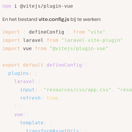
npm
 i @vitejs/plugin-vue
En het bestand
vite.config.js
bij te werken:
import
{
 defineConfig 
}
from
"vite"
;
import
 laravel 
from
"laravel-vite-plugin"
;
import
 vue 
from
"@vitejs/plugin-vue"
;
export
default
defineConfig
(
{
plugins
:
[
laravel
(
{
input
:
[
"resources/css/app.css"
,
"reso
refresh
:
true
,
}
)
,
vue
(
{
template
:
{
transformAssetUrls
:
{