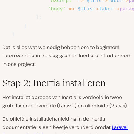
'excerpt'
=>
$this
->
faker
->
p
'body'
=>
$this
->
faker
->
para
]
;
}
}
Dat is alles wat we nodig hebben om te beginnen!
Laten we nu aan de slag gaan en Inertia.js introduceren
in ons project.
Stap 2: Inertia installeren
Het installatieproces van Inertia is verdeeld in twee
grote fasen: serverside (Laravel) en clientside (VueJs).
De officiële installatiehanleiding in de Inertia
documentatie is een beetje verouderd omdat
Laravel