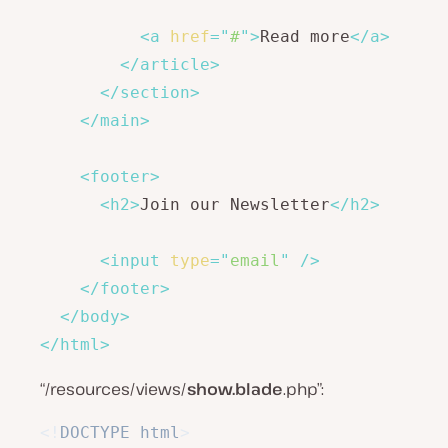
<
a
href
=
"
#
"
>
Read more
</
a
>
</
article
>
</
section
>
</
main
>
<
footer
>
<
h2
>
Join our Newsletter
</
h2
>
<
input
type
=
"
email
"
/>
</
footer
>
</
body
>
</
html
>
“/resources/views/
show.blade
.php”:
<!
DOCTYPE
html
>