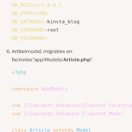
DB_HOST
=
127.0
.0
.1
DB_PORT
=
3306
DB_DATABASE
=
DB_USERNAME
=
DB_PASSWORD
=
Artikelmodel, migraties en
factories:”app/Models/
Article.php
“:
<?php
namespace
AppModels
;
use
Illuminate
\
Database
\
Eloquent
\
Factori
use
Illuminate
\
Database
\
Eloquent
\
Model
;
class
Article
extends
Model