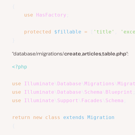
{
use
HasFactory
;
protected
$fillable
=
[
'title'
,
'exc
}
“database/migrations/
create_articles_table.php
“:
<?php
use
Illuminate
\
Database
\
Migrations
\
Migra
use
Illuminate
\
Database
\
Schema
\
Blueprint
use
Illuminate
\
Support
\
Facades
\
Schema
;
return
new
class
extends
Migration
{