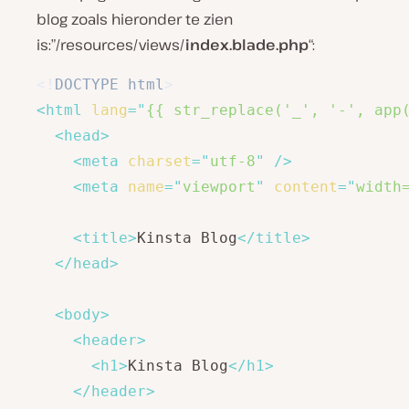
blog zoals hieronder te zien
is:”/resources/views/
index.blade.php
“:
<!
DOCTYPE
html
>
<
html
lang
=
"
{{ str_replace('_', '-', app
<
head
>
<
meta
charset
=
"
utf-8
"
/>
<
meta
name
=
"
viewport
"
content
=
"
width
<
title
>
Kinsta Blog
</
title
>
</
head
>
<
body
>
<
header
>
<
h1
>
Kinsta Blog
</
h1
>
</
header
>