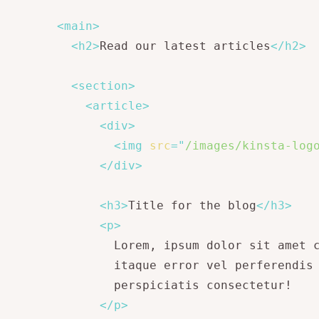
<
main
>
<
h2
>
Read our latest articles
</
h2
>
<
section
>
<
article
>
<
div
>
<
img
src
=
"
/images/kinsta-log
</
div
>
<
h3
>
Title for the blog
</
h3
>
<
p
>
            Lorem, ipsum dolor sit amet c
            itaque error vel perferendis 
            perspiciatis consectetur!

</
p
>