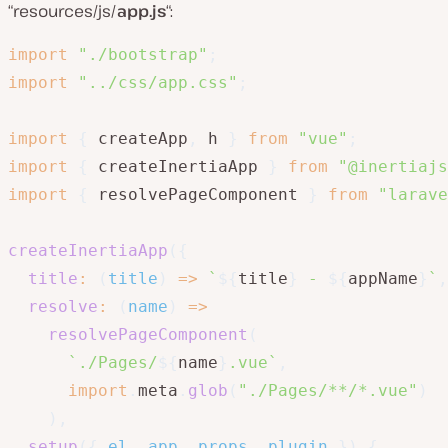
“resources/js/
app.js
“:
import
"./bootstrap"
;
import
"../css/app.css"
;
import
{
 createApp
,
 h 
}
from
"vue"
;
import
{
 createInertiaApp 
}
from
"@inertiajs
import
{
 resolvePageComponent 
}
from
"larave
createInertiaApp
(
{
title
:
(
title
)
=>
`
${
title
}
 - 
${
appName
}
`
,
resolve
:
(
name
)
=>
resolvePageComponent
(
`
./Pages/
${
name
}
.vue
`
,
import
.
meta
.
glob
(
"./Pages/**/*.vue"
)
)
,
setup
(
{
 el
,
 app
,
 props
,
 plugin 
}
)
{