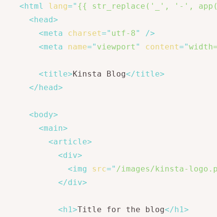
<
html
lang
=
"
{{ str_replace('_', '-', app
<
head
>
<
meta
charset
=
"
utf-8
"
/>
<
meta
name
=
"
viewport
"
content
=
"
width
<
title
>
Kinsta Blog
</
title
>
</
head
>
<
body
>
<
main
>
<
article
>
<
div
>
<
img
src
=
"
/images/kinsta-logo.
</
div
>
<
h1
>
Title for the blog
</
h1
>