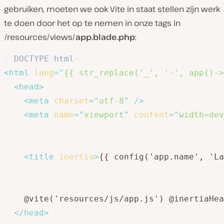
gebruiken, moeten we ook Vite in staat stellen zijn werk
te doen door het op te nemen in onze tags in
/resources/views/
app.blade.php
:
<!
DOCTYPE
html
>
<
html
lang
=
"
{{ str_replace('_', '-', app()->
<
head
>
<
meta
charset
=
"
utf-8
"
/>
<
meta
name
=
"
viewport
"
content
=
"
width=dev
<
title
inertia
>
{{ config('app.name', 'La
    @vite('resources/js/app.js') @inertiaHea
</
head
>