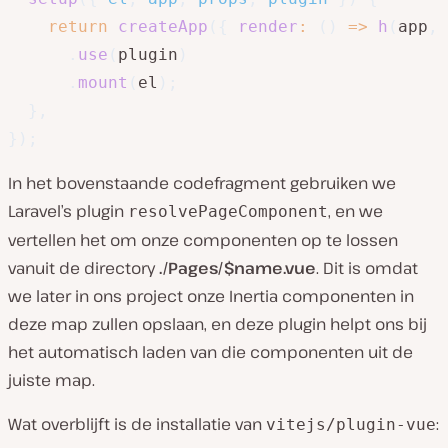
return
createApp
(
{
render
:
(
)
=>
h
(
app
,
 
.
use
(
plugin
)
.
mount
(
el
)
;
}
,
}
)
;
In het bovenstaande codefragment gebruiken we
Laravel’s plugin
, en we
resolvePageComponent
vertellen het om onze componenten op te lossen
vanuit de directory
./Pages/$name.vue
. Dit is omdat
we later in ons project onze Inertia componenten in
deze map zullen opslaan, en deze plugin helpt ons bij
het automatisch laden van die componenten uit de
juiste map.
Wat overblijft is de installatie van
:
vitejs/plugin-vue