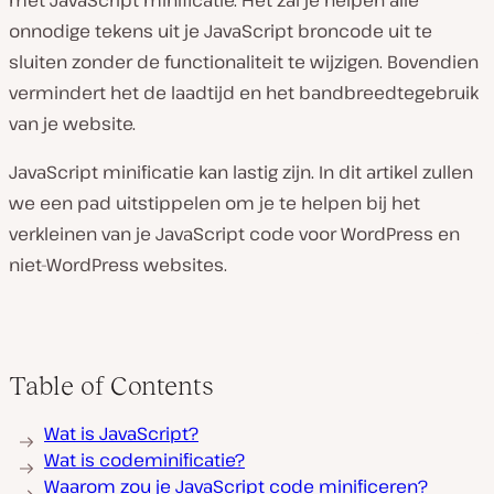
met JavaScript minificatie. Het zal je helpen alle
onnodige tekens uit je JavaScript broncode uit te
V
sluiten zonder de functionaliteit te wijzigen. Bovendien
i
d
vermindert het de laadtijd en het bandbreedtegebruik
e
o
van je website.
a
f
s
JavaScript minificatie kan lastig zijn. In dit artikel zullen
p
e
we een pad uitstippelen om je te helpen bij het
l
e
verkleinen van je JavaScript code voor WordPress en
n
niet-WordPress websites.
Table of Contents
Wat is JavaScript?
Wat is codeminificatie?
Waarom zou je JavaScript code minificeren?