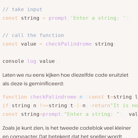
// take input
const
 string 
=
prompt
(
'Enter a string: '
)
;
// call the function
const
 value 
=
checkPalindrome
(
string
)
;
console
.
log
(
value
)
;
Laten we nu eens kijken hoe diezelfde code eruitziet
als deze is geminificeerd:
function
checkPalindrome
(
n
)
{
const
 t
=
string
.
l
if
(
string
[
n
]
!==
string
[
t
-
1
-
n
]
)
return
"It is no
const
 string
=
prompt
(
"Enter a string: "
)
,
 val
Zoals je kunt zien, is het tweede codeblok veel kleiner
en compacter. Dat betekent dat het sneller wordt