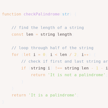
function
checkPalindrome
(
str
)
{
// find the length of a string
const
 len 
=
 string
.
length
;
// loop through half of the string
for
(
let
 i 
=
0
;
 i 
<
 len 
/
2
;
 i
++
)
{
// check if first and last string ar
if
(
string
[
i
]
!==
 string
[
len 
-
1
-
 i
return
'It is not a palindrome'
;
}
}
return
'It is a palindrome'
;
}