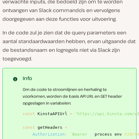
verwachte inputs, die bedoeld zijn om te worden
ontvangen van Slack commando’s en vervolgens
doorgegeven aan deze functies voor uitvoering.
In de code zul je zien dat de query parameters een
aantal standaardwaarden hebben, ervan uitgaande dat
de bestandsnaam en logregels niet via Slack zijn
toegevoegd.
Info
Om de code te stroomlijnen en herhaling te
voorkomen, worden de basis API URL en GET header
opgeslagen in variabelen:
const
 KinstaAPIUrl 
=
'https://api.kinsta.com/v
const
 getHeaders 
=
{
Authorization
:
`
Bearer 
${
process
.
env
.
KINST