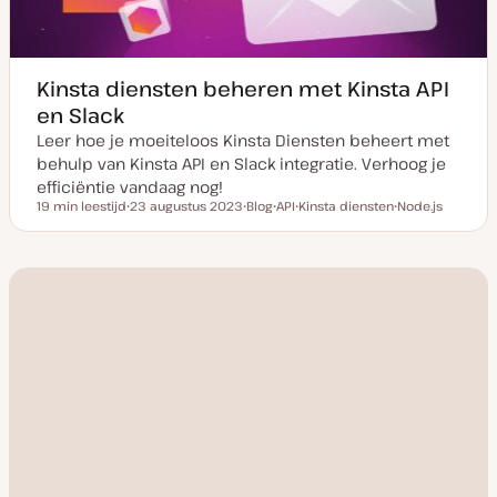
Kinsta diensten beheren met Kinsta API
en Slack
Leer hoe je moeiteloos Kinsta Diensten beheert met
behulp van Kinsta API en Slack integratie. Verhoog je
efficiëntie vandaag nog!
19 min leestijd
23 augustus 2023
Blog
API
Kinsta diensten
Node.js
Leestijd
D
P
O
O
O
a
o
n
n
n
t
s
d
d
d
u
t
e
e
e
m
t
r
r
r
v
y
w
w
w
a
p
e
e
e
n
e
r
r
r
u
p
p
p
p
d
a
t
e