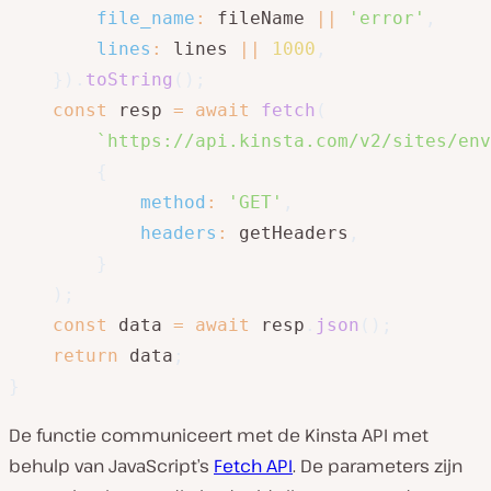
file_name
:
 fileName 
||
'error'
,
lines
:
 lines 
||
1000
,
}
)
.
toString
(
)
;
const
 resp 
=
await
fetch
(
`
https://api.kinsta.com/v2/sites/env
{
method
:
'GET'
,
headers
:
 getHeaders
,
}
)
;
const
 data 
=
await
 resp
.
json
(
)
;
return
 data
;
}
De functie communiceert met de Kinsta API met
behulp van JavaScript’s
Fetch API
. De parameters zijn