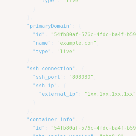
"type"
:
"live"
}
]
,
"primaryDomain"
:
{
"id"
:
"54fb80af-576c-4fdc-ba4f-b59
"name"
:
"example.com"
,
"type"
:
"live"
}
,
"ssh_connection"
:
{
"ssh_port"
:
"808080"
,
"ssh_ip"
:
{
"external_ip"
:
"1xx.1xx.1xx.1xx"
}
}
,
"container_info"
:
{
"id"
:
"54fb80af-576c-4fdc-ba4f-b59