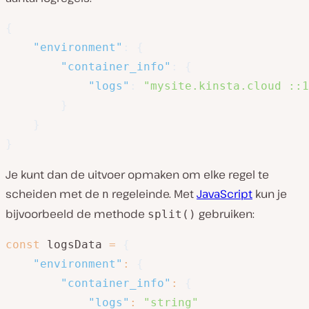
{
"environment"
:
{
"container_info"
:
{
"logs"
:
"mysite.kinsta.cloud ::1
}
}
}
Je kunt dan de uitvoer opmaken om elke regel te
scheiden met de
regeleinde. Met
JavaScript
kun je
n
bijvoorbeeld de methode
gebruiken:
split()
const
 logsData 
=
{
"environment"
:
{
"container_info"
:
{
"logs"
:
"string"