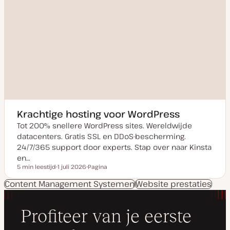
Krachtige hosting voor WordPress
Tot 200% snellere WordPress sites. Wereldwijde
datacenters. Gratis SSL en DDoS-bescherming.
24/7/365 support door experts. Stap over naar Kinsta
en…
5 min leestijd
1 juli 2026
Pagina
Leestijd
D
P
a
o
Content Management Systemen
Website prestaties
t
s
u
t
m
t
v
y
a
p
n
e
u