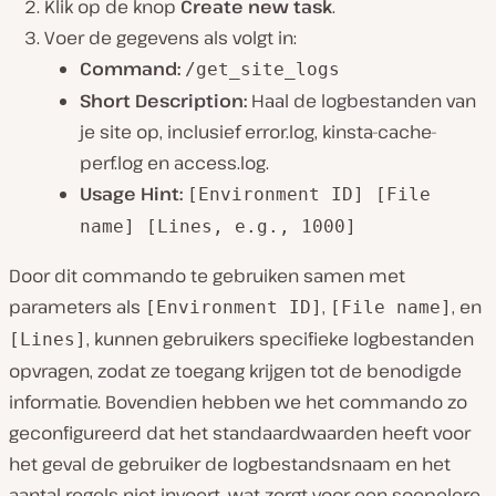
Klik op de knop
Create new task
.
Voer de gegevens als volgt in:
Command:
/get_site_logs
Short Description:
Haal de logbestanden van
je site op, inclusief error.log, kinsta-cache-
perf.log en access.log.
Usage Hint:
[Environment ID] [File
name] [Lines, e.g., 1000]
Door dit commando te gebruiken samen met
parameters als
,
, en
[Environment ID]
[File name]
, kunnen gebruikers specifieke logbestanden
[Lines]
opvragen, zodat ze toegang krijgen tot de benodigde
informatie. Bovendien hebben we het commando zo
geconfigureerd dat het standaardwaarden heeft voor
het geval de gebruiker de logbestandsnaam en het
aantal regels niet invoert, wat zorgt voor een soepelere