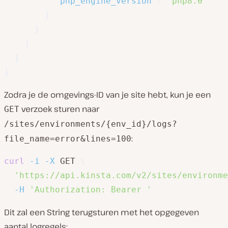
"php_engine_version"
:
"php8.0"
}
}
]
}
}
Zodra je de omgevings-ID van je site hebt, kun je een
verzoek sturen naar
GET
/sites/environments/{env_id}/logs?
:
file_name=error&lines=100
curl
-i
-X
 GET 
\
'https://api.kinsta.com/v2/sites/environme
-H
'Authorization: Bearer '
Dit zal een String terugsturen met het opgegeven
aantal logregels: