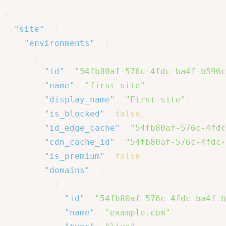
{
"site"
:
{
"environments"
:
[
{
"id"
:
"54fb80af-576c-4fdc-ba4f-b596c
"name"
:
"first-site"
,
"display_name"
:
"First site"
,
"is_blocked"
:
false
,
"id_edge_cache"
:
"54fb80af-576c-4fdc
"cdn_cache_id"
:
"54fb80af-576c-4fdc-
"is_premium"
:
false
,
"domains"
:
[
{
"id"
:
"54fb80af-576c-4fdc-ba4f-b
"name"
:
"example.com"
,