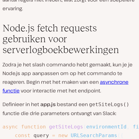
ervaring.
Node.js fetch requests
gebruiken voor
serverlogboekbewerkingen
Zodra je het slash commando hebt gemaakt, kun je je
Node.js app aanpassen om op het commando te
reageren. Begin met het maken van een
asynchrone
functie
voor interactie met het endpoint.
Definieer in het
app.js
bestand een
getSiteLogs()
functie die drie parameters ontvangt van Slack:
async
function
getSiteLogs
(
environmentId
,
 fi
const
 query 
=
new
URLSearchParams
(
{