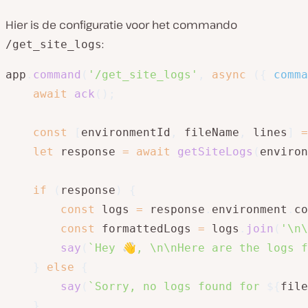
Hier is de configuratie voor het commando
:
/get_site_logs
app
.
command
(
'/get_site_logs'
,
async
(
{
 comma
await
ack
(
)
;
const
[
environmentId
,
 fileName
,
 lines
]
=
let
 response 
=
await
getSiteLogs
(
environ
if
(
response
)
{
const
 logs 
=
 response
.
environment
.
co
const
 formattedLogs 
=
 logs
.
join
(
'\n\
say
(
`
Hey 👋, \n\nHere are the logs f
}
else
{
say
(
`
Sorry, no logs found for 
${
file
}