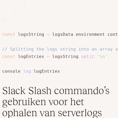
}
}
}
;
const
 logsString 
=
 logsData
.
environment
.
cont
// Splitting the logs string into an array o
const
 logEntries 
=
 logsString
.
split
(
'\n'
)
;
console
.
log
(
logEntries
)
;
Slack Slash commando’s
gebruiken voor het
ophalen van serverlogs