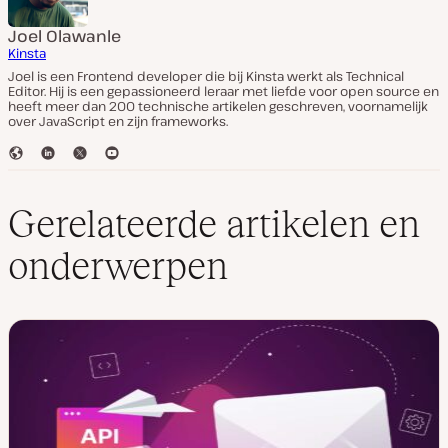
Joel Olawanle
Kinsta
Joel is een Frontend developer die bij Kinsta werkt als Technical
Editor. Hij is een gepassioneerd leraar met liefde voor open source en
heeft meer dan 200 technische artikelen geschreven, voornamelijk
over JavaScript en zijn frameworks.
W
L
T
Y
e
i
w
o
b
n
i
u
s
k
t
T
Gerelateerde artikelen en
i
e
t
u
t
d
e
b
onderwerpen
e
I
r
e
n