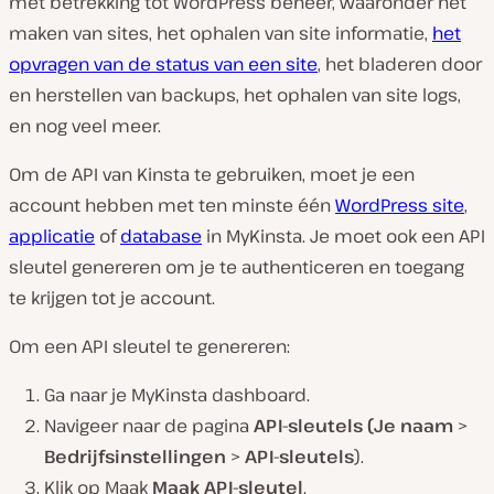
met betrekking tot WordPress beheer, waaronder het
maken van sites, het ophalen van site informatie,
het
opvragen van de status van een site
, het bladeren door
en herstellen van backups, het ophalen van site logs,
en nog veel meer.
Om de API van Kinsta te gebruiken, moet je een
account hebben met ten minste één
WordPress site
,
applicatie
of
database
in MyKinsta. Je moet ook een API
sleutel genereren om je te authenticeren en toegang
te krijgen tot je account.
Om een API sleutel te genereren:
Ga naar je MyKinsta dashboard.
Navigeer naar de pagina
API-sleutels
(Je naam
>
Bedrijfsinstellingen
>
API-sleutels
).
Klik op Maak
Maak API-sleutel
.