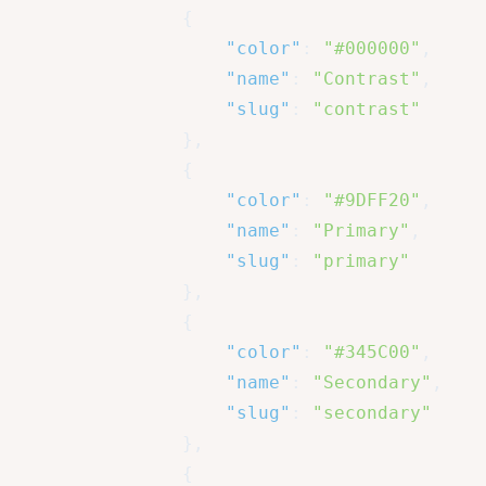
{
"color"
:
"#000000"
,
"name"
:
"Contrast"
,
"slug"
:
"contrast"
}
,
{
"color"
:
"#9DFF20"
,
"name"
:
"Primary"
,
"slug"
:
"primary"
}
,
{
"color"
:
"#345C00"
,
"name"
:
"Secondary"
,
"slug"
:
"secondary"
}
,
{