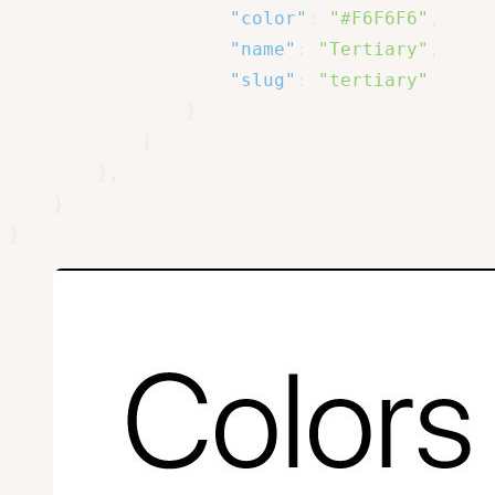
"color"
:
"#F6F6F6"
,
"name"
:
"Tertiary"
,
"slug"
:
"tertiary"
}
]
}
,
}
}