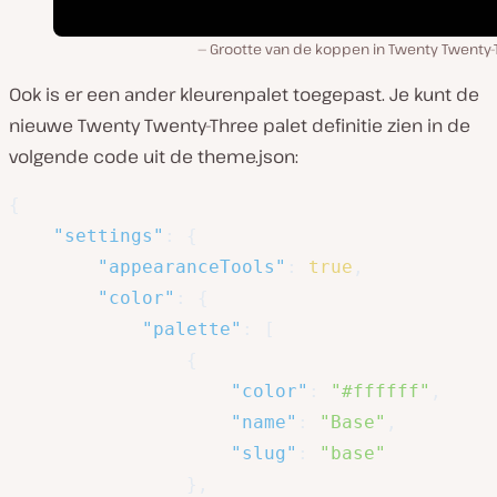
Grootte van de koppen in Twenty Twenty-
Ook is er een ander kleurenpalet toegepast. Je kunt de
nieuwe Twenty Twenty-Three palet definitie zien in de
volgende code uit de
theme.json
:
{
"settings"
:
{
"appearanceTools"
:
true
,
"color"
:
{
"palette"
:
[
{
"color"
:
"#ffffff"
,
"name"
:
"Base"
,
"slug"
:
"base"
}
,