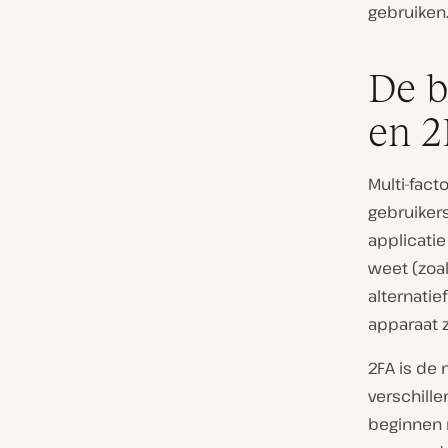
gebruiken
De b
en 2
Multi-fact
gebruikers
applicatie
weet (zoal
alternatie
apparaat z
2FA is de
verschill
beginnen 