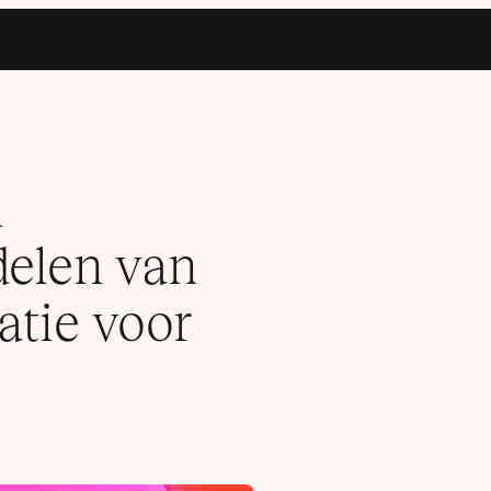
r authenticatie voor website-eigenaren
n
delen van
atie voor