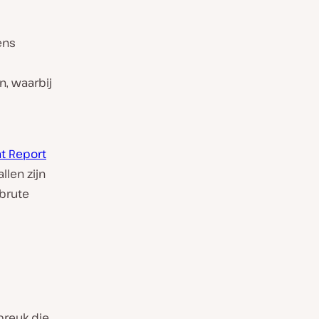
ens
n, waarbij
at Report
llen zijn
 brute
breuk die