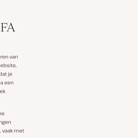
MFA
oren van
ebsite,
dat je
ia een
iek
ee
ingen
, vaak met