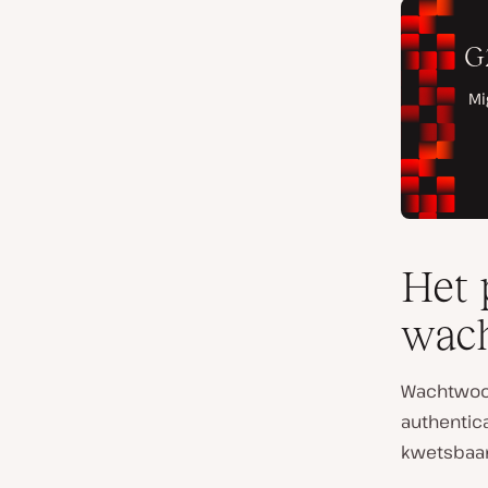
Het 
wach
Wachtwoor
authentic
kwetsbaa