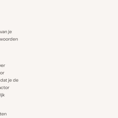
van je
htwoorden
ver
tor
 dat je de
actor
ijk
eten