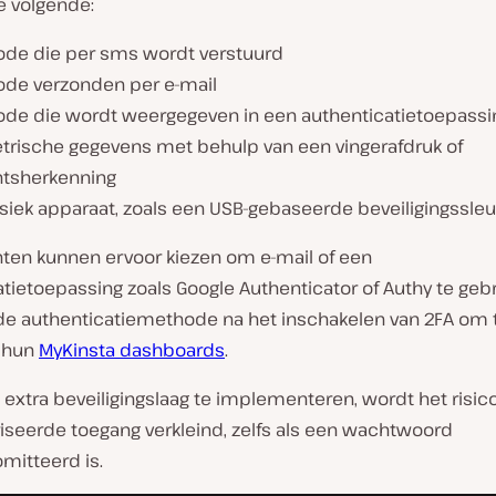
e volgende:
ode die per sms wordt verstuurd
ode verzonden per e-mail
ode die wordt weergegeven in een authenticatietoepassi
trische gegevens met behulp van een vingerafdruk of
htsherkenning
siek apparaat, zoals een USB-gebaseerde beveiligingssleu
nten kunnen ervoor kiezen om e-mail of een
tietoepassing zoals Google Authenticator of Authy te gebr
e authenticatiemethode na het inschakelen van 2FA om 
t hun
MyKinsta dashboards
.
extra beveiligingslaag te implementeren, wordt het risic
iseerde toegang verkleind, zelfs als een wachtwoord
itteerd is.