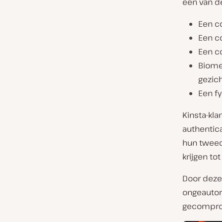
een van d
Een c
Een c
Een c
Biome
gezic
Een fy
Kinsta-kla
authentica
hun tweed
krijgen to
Door deze 
ongeautor
gecomprom