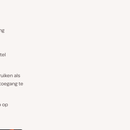
ng
tel
uiken als
toegang te
o op