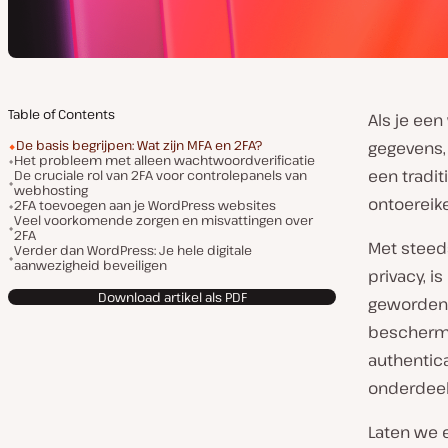
Table of Contents
Als je een
De basis begrijpen: Wat zijn MFA en 2FA?
gegevens,
Het probleem met alleen wachtwoordverificatie
een tradit
De cruciale rol van 2FA voor controlepanels van
webhosting
ontoereik
2FA toevoegen aan je WordPress websites
Veel voorkomende zorgen en misvattingen over
2FA
Met steed
Verder dan WordPress: Je hele digitale
aanwezigheid beveiligen
privacy, i
Download artikel als PDF
geworden. 
beschermi
authentica
onderdeel 
Laten we 