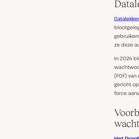
Datal
Datalekke
blootgele
gebruiker
ze deze a
In 2024 b
wachtwoor
(PDF) van 
gericht op
force aan
Voorb
wacht
Het Drop