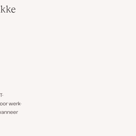
akke
T-
oor werk-
 wanneer