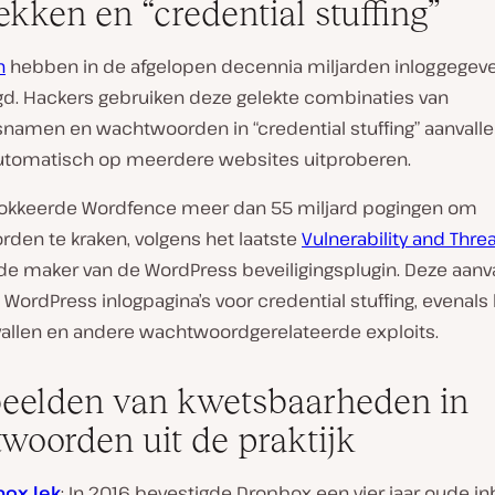
ekken en “credential stuffing”
n
hebben in de afgelopen decennia miljarden inloggegev
gd. Hackers gebruiken deze gelekte combinaties van
snamen en wachtwoorden in “credential stuffing” aanvalle
utomatisch op meerdere websites uitproberen.
lokkeerde Wordfence meer dan 55 miljard pogingen om
den te kraken, volgens het laatste
Vulnerability and Thre
de maker van de WordPress beveiligingsplugin. Deze aanva
 WordPress inlogpagina’s voor credential stuffing, evenals
vallen en andere wachtwoordgerelateerde exploits.
eelden van kwetsbaarheden in
woorden uit de praktijk
box lek
: In 2016 bevestigde Dropbox een vier jaar oude in