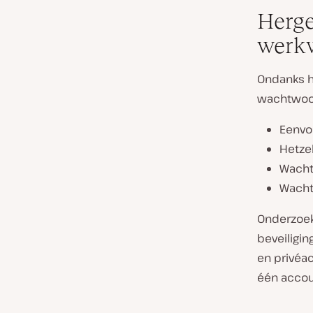
Herge
werkw
Ondanks h
wachtwoor
Eenvo
Hetze
Wacht
Wacht
Onderzoek
beveiligi
en privéa
één accou