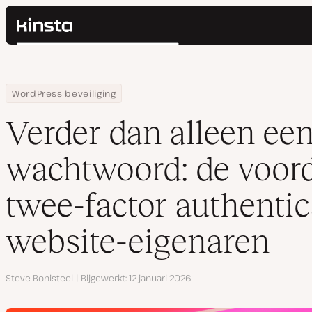
Kinsta®
Zoeken
Platform
Oplossingen
Inloggen
Home
Hulpbronnen
Blog
Verder dan alleen een wachtwoord: de voordelen van twee-facto
WordPress beveiliging
Prijzen
Bronnen
Verder dan alleen ee
Contact
wachtwoord: de voor
twee-factor authentic
website-eigenaren
Auteur
Steve Bonisteel
Bijgewerkt
12 januari 2026