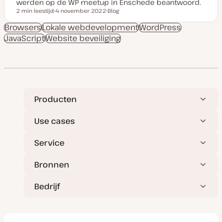
werden op de WP meetup in Enschede beantwoord.
2 min leestijd
4 november 2022
Blog
Leestijd
D
P
a
o
Browsers
Lokale webdevelopment
WordPress
t
s
JavaScript
Website beveiliging
u
t
m
t
v
y
a
p
n
e
u
p
d
a
t
Producten
e
Use cases
Service
Bronnen
Bedrijf