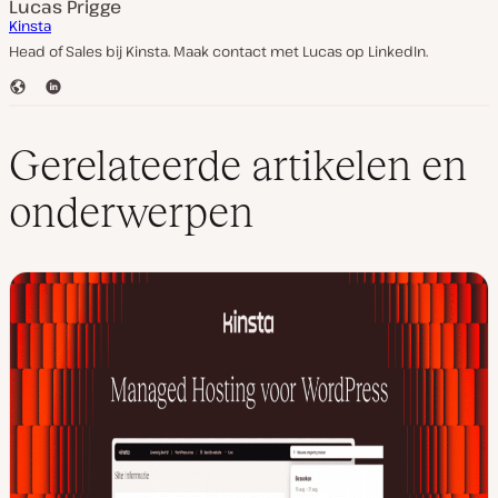
Lucas Prigge
Kinsta
Head of Sales bij Kinsta. Maak contact met Lucas op LinkedIn.
W
L
e
i
b
n
s
k
Gerelateerde artikelen en
i
e
t
d
onderwerpen
e
I
n