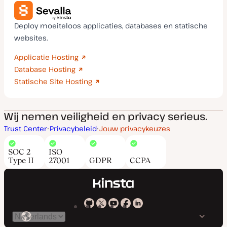
Deploy moeiteloos applicaties, databases en statische
websites.
Applicatie Hosting
Database Hosting
Statische Site Hosting
Wij nemen veiligheid en privacy serieus.
Trust Center
Privacybeleid
Jouw privacykeuzes
SOC 2
ISO
Type II
27001
GDPR
CCPA
Kinsta
Kinsta
Kinsta
Kinsta
Kinsta
Selecteer
op
op
op
op
op