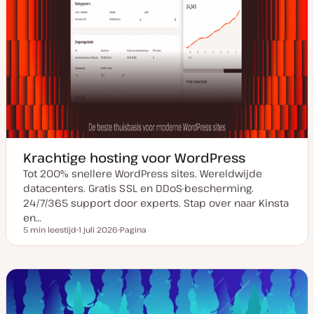
Krachtige hosting voor WordPress
Tot 200% snellere WordPress sites. Wereldwijde
datacenters. Gratis SSL en DDoS-bescherming.
24/7/365 support door experts. Stap over naar Kinsta
en…
5 min leestijd
1 juli 2026
Pagina
Leestijd
D
P
a
o
t
s
u
t
m
t
v
y
a
p
n
e
u