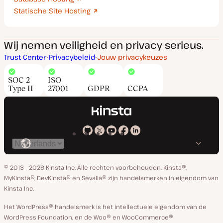
Statische Site Hosting
Wij nemen veiligheid en privacy serieus.
Trust Center
Privacybeleid
Jouw privacykeuzes
SOC 2
ISO
Type II
27001
GDPR
CCPA
Kinsta
Kinsta
Kinsta
Kinsta
Kinsta
Selecteer
op
op
op
op
op
taal
GitHub
X
YouTube
Facebook
Linkedin
© 2013 - 2026 Kinsta Inc. Alle rechten voorbehouden.
Kinsta®,
MyKinsta®, DevKinsta® en Sevalla® zijn handelsmerken in eigendom van
Kinsta Inc.
Het WordPress® handelsmerk is het intellectuele eigendom van de
WordPress Foundation, en de Woo® en WooCommerce®