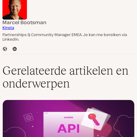
Marcel Bootsman
Kinsta
Partnerships & Community Manager EMEA. Je kan me bereiken via
Linkedin.
W
L
e
i
b
n
s
k
Gerelateerde artikelen en
i
e
t
d
onderwerpen
e
I
n