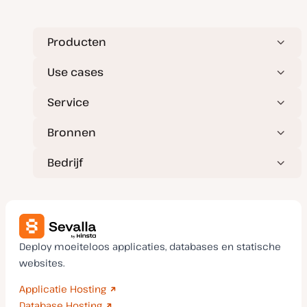
u
p
d
a
t
Producten
e
Use cases
Service
Bronnen
Bedrijf
Deploy moeiteloos applicaties, databases en statische
websites.
Applicatie Hosting
Database Hosting