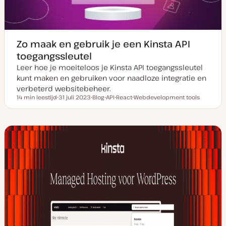
Zo maak en gebruik je een Kinsta API
toegangssleutel
Leer hoe je moeiteloos je Kinsta API toegangssleutel
kunt maken en gebruiken voor naadloze integratie en
verbeterd websitebeheer.
14 min leestijd
31 juli 2023
Blog
API
React
Webdevelopment tools
Leestijd
D
P
O
O
O
a
o
n
n
n
t
s
d
d
d
u
t
e
e
e
m
t
r
r
r
v
y
w
w
w
a
p
e
e
e
n
e
r
r
r
u
p
p
p
p
d
a
t
e