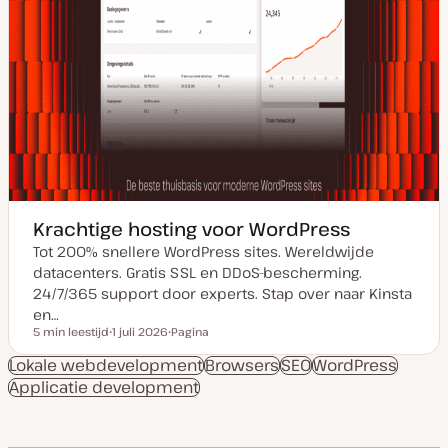
Krachtige hosting voor WordPress
Tot 200% snellere WordPress sites. Wereldwijde
datacenters. Gratis SSL en DDoS-bescherming.
24/7/365 support door experts. Stap over naar Kinsta
en…
5 min leestijd
1 juli 2026
Pagina
Leestijd
D
P
a
o
Lokale webdevelopment
Browsers
SEO
WordPress
t
s
Applicatie development
u
t
m
t
v
y
a
p
n
e