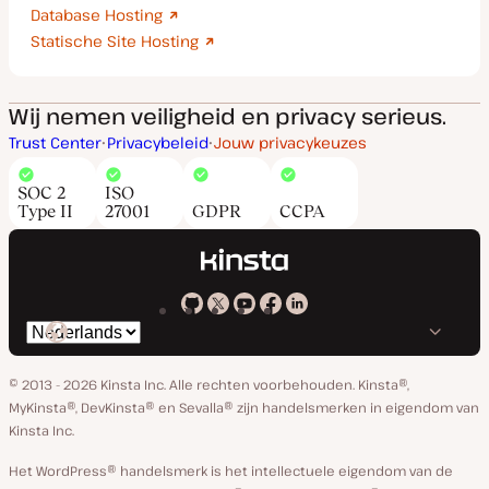
Database Hosting
Statische Site Hosting
Wij nemen veiligheid en privacy serieus.
Trust Center
Privacybeleid
Jouw privacykeuzes
SOC 2
ISO
Type II
27001
GDPR
CCPA
Kinsta
Kinsta
Kinsta
Kinsta
Kinsta
Selecteer
op
op
op
op
op
taal
GitHub
X
YouTube
Facebook
Linkedin
© 2013 - 2026 Kinsta Inc. Alle rechten voorbehouden.
Kinsta®,
MyKinsta®, DevKinsta® en Sevalla® zijn handelsmerken in eigendom van
Kinsta Inc.
Het WordPress® handelsmerk is het intellectuele eigendom van de