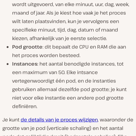
wordt uitgevoerd, van elke minuut, uur, dag, week,
maand of jaar. Als je kiest hoe vaak je het proces
wilt laten plaatsvinden, kun je vervolgens een
specifieke minuut, tijd, dag, datum of maand
kiezen, afhankelijk van je eerste selectie.
Pod grootte
: dit bepaalt de CPU en RAM die aan
het proces worden besteed.
Instances
: het aantal benodigde instances, tot
een maximum van 50. Elke intsance
vertegenwoordigt één pod, en de instanties
gebruiken allemaal dezelfde pod grootte; je kunt
niet voor elke instantie een andere pod grootte
definiëren.
Je kunt
de details van je proces wijzigen
, waaronder de
grootte van je pod (verticale schaling) en het aantal