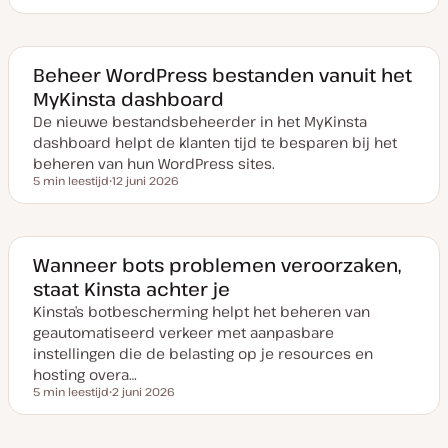
D
a
t
u
m
v
Beheer WordPress bestanden vanuit het
a
MyKinsta dashboard
n
u
De nieuwe bestandsbeheerder in het MyKinsta
p
d
dashboard helpt de klanten tijd te besparen bij het
a
t
beheren van hun WordPress sites.
e
5 min leestijd
12 juni 2026
Leestijd
D
a
t
u
m
v
Wanneer bots problemen veroorzaken,
a
staat Kinsta achter je
n
u
Kinsta’s botbescherming helpt het beheren van
p
d
geautomatiseerd verkeer met aanpasbare
a
t
instellingen die de belasting op je resources en
e
hosting overa…
5 min leestijd
2 juni 2026
Leestijd
D
a
t
u