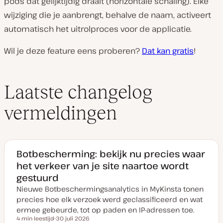
pods dat gelijktijdig draait (horizontale schaling). Elke
wijziging die je aanbrengt, behalve de naam, activeert
automatisch het uitrolproces voor de applicatie.
Wil je deze feature eens proberen?
Dat kan gratis
!
Laatste changelog
vermeldingen
Botbescherming: bekijk nu precies waar
het verkeer van je site naartoe wordt
gestuurd
Nieuwe Botbeschermingsanalytics in MyKinsta tonen
precies hoe elk verzoek werd geclassificeerd en wat
ermee gebeurde, tot op paden en IP-adressen toe.
4 min leestijd
30 juli 2026
Leestijd