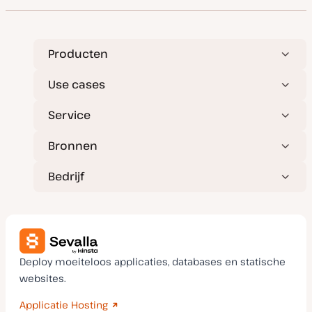
m
v
a
n
u
p
Producten
d
a
t
Use cases
e
Service
Bronnen
Bedrijf
Deploy moeiteloos applicaties, databases en statische
websites.
Applicatie Hosting