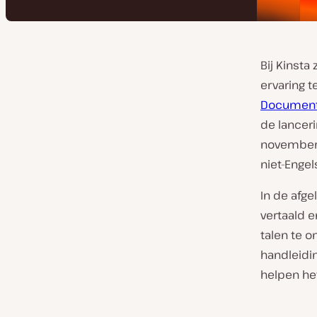
Bij Kinsta
ervaring 
Document
de lancer
november,
niet-Enge
In de afg
vertaald 
talen te o
handleidi
helpen het