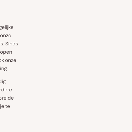
elijke
 onze
s. Sinds
lopen
ok onze
ing.
dig
rdere
breide
je te