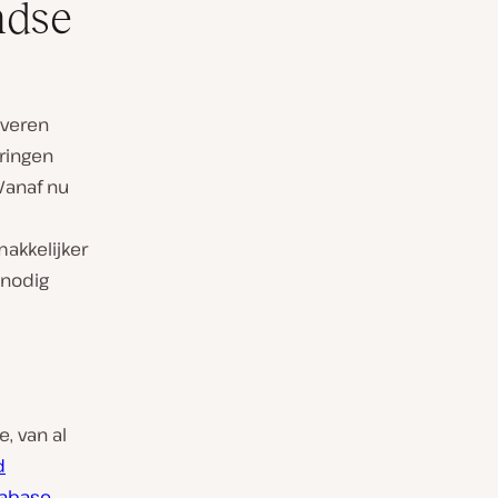
ndse
everen
eringen
Vanaf nu
akkelijker
 nodig
, van al
d
abase