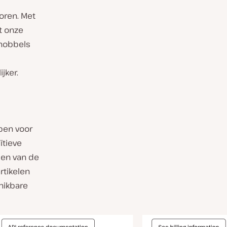
voren. Met
it onze
 hobbels
jker.
pen voor
ïtieve
len van de
rtikelen
hikbare