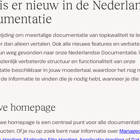
is er nieuw in de Nederla
umentatie
ijding om meertalige documentatie van topkwaliteit te l
r dan alleen vertalen. Ook alle nieuwe features en verbet
n weg gevonden naar onze Nederlandse Documentatie. 
nzienlijk verbeterde structuur en functionaliteit van onze
tie beschikbaar in jouw moedertaal, waardoor het nog m
e informatie te vinden die je nodig hebt, wanneer je die
we homepage
we homepage is een centraal punt voor alle documentatie
cten. Of je nu op zoek bent naar informatie over
Manage
 Hosting
,
Statische Site Hosting
,
Applicatie Hosting
of
Dat