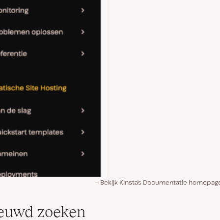
Bekijk Kinsta’s Documentatie homepage
euwd zoeken