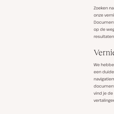
Zoeken naa
onze verni
Documenta
op de weg
resultaten
Verni
We hebben
een duidel
navigatie
documenta
vind je d
vertalinge