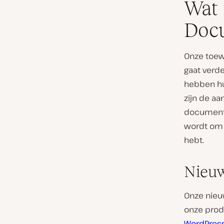
Wat 
Doc
Onze toew
gaat verde
hebben hu
zijn de aa
documenta
wordt om d
hebt.
Nieu
Onze nieu
onze produ
WordPress