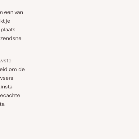
in een van
kt je
 plaats
razendsnel
uwste
heid om de
owsers
Kinsta
 gecachte
e.