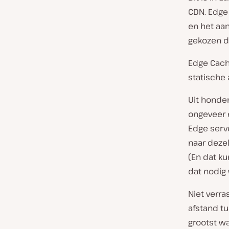
CDN. Edge 
en het aan
gekozen d
Edge Cachi
statische 
Uit honde
ongeveer 
Edge serv
naar dezel
(En dat k
dat nodig
Niet verr
afstand tu
grootst w