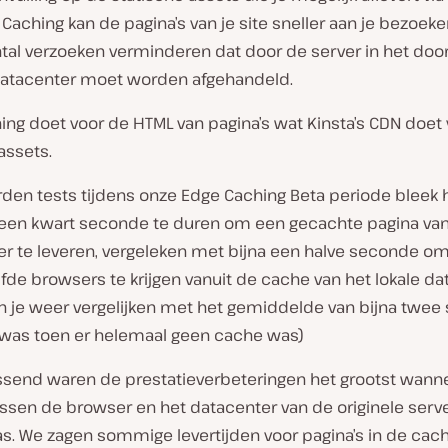
Caching kan de pagina’s van je site sneller aan je bezoeke
tal verzoeken verminderen dat door de server in het door
atacenter moet worden afgehandeld.
ng doet voor de HTML van pagina’s wat Kinsta’s CDN doet 
assets.
rden tests tijdens onze Edge Caching Beta periode bleek 
een kwart seconde te duren om een gecachte pagina van
er te leveren, vergeleken met bijna een halve seconde om
fde browsers te krijgen vanuit de cache van het lokale da
un je weer vergelijken met het gemiddelde van bijna twe
 was toen er helemaal geen cache was)
assend waren de prestatieverbeteringen het grootst wann
ssen de browser en het datacenter van de originele serve
as. We zagen sommige levertijden voor pagina’s in de ca