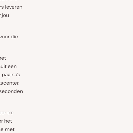
rs leveren
 jou
voor die
het
uit een
 pagina’s
tacenter.
e seconden
eer de
r het
che met