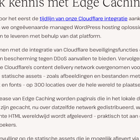
 kennis met Edge Cachi
oor het eerst de
tijdlijn van onze Cloudflare integratie
aank
 we ongeëvenaarde managed WordPress hosting oplossi
 te leveren met behulp van dat platform.
en met de integratie van Cloudflare beveiligingsfunctie
 en bescherming tegen DDoS aanvallen te bieden. Vervolg
 Cloudflare’s content delivery network overgenomen vo
 statische assets – zoals afbeeldingen en bestanden met
 en fonts – op 300 locaties over de hele wereld te plaatse
ease van Edge Caching worden pagina’s die in het lokale 
e zijn gecacht, nu over datzelfde netwerk gedistribueerd, 
hte HTML wereldwijd wordt afgeleverd – praktisch tot aan
oekers.
anvulling op de statische assets die je mogelijk aflevert via