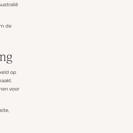
ustralië
om de
ing
keld op
aakt.
omen voor
ite,