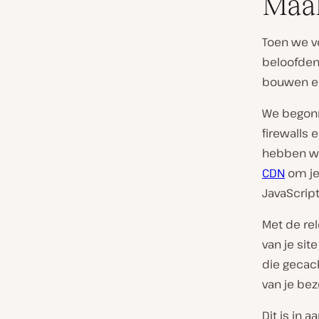
Maak
Toen we v
beloofden
bouwen en
We begonn
firewalls
hebben we
CDN
om je
JavaScript
Met de rel
van je sit
die gecac
van je bez
Dit is in a