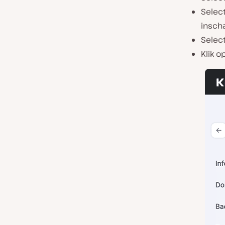
Selec
insch
Selec
Klik 