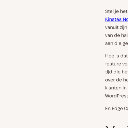
Stel je he
Kinsta’s 
vanuit zij
van de hal
aan die ge
Hoe is dat
feature v
tijd die h
over de he
klanten i
WordPress
En Edge Ca