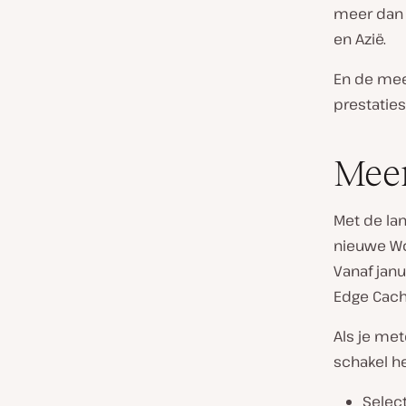
meer dan 
en Azië.
En de mee
prestaties
Meer
Met de la
nieuwe Wo
Vanaf jan
Edge Cach
Als je met
schakel he
Selec