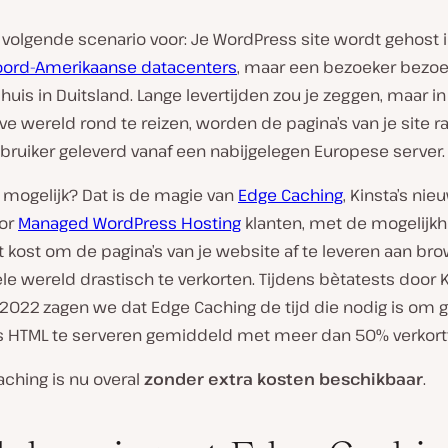
t volgende scenario voor: Je WordPress site wordt gehost 
Noord-Amerikaanse datacenters
, maar een bezoeker bezoe
n huis in Duitsland. Lange levertijden zou je zeggen, maar in
ve wereld rond te reizen, worden de pagina’s van je site 
bruiker geleverd vanaf een nabijgelegen Europese server.
 mogelijk? Dat is de magie van
Edge Caching
, Kinsta’s nie
oor
Managed WordPress Hosting
klanten, met de mogelijk
et kost om de pagina’s van je website af te leveren aan br
le wereld drastisch te verkorten. Tijdens bètatests door 
n 2022 zagen we dat Edge Caching de tijd die nodig is om
 HTML te serveren gemiddeld met meer dan 50% verkortt
ching is nu overal
zonder extra kosten beschikbaar
.