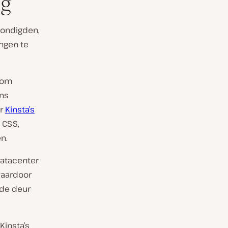
ng
ondigden,
ngen te
s om
ens
or
Kinsta’s
 CSS,
n.
datacenter
waardoor
 de deur
 Kinsta’s