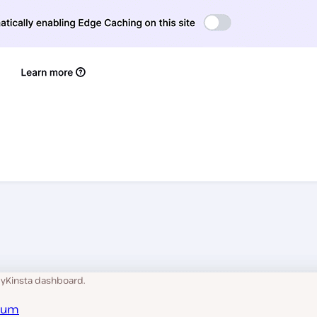
MyKinsta dashboard.
ium