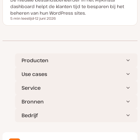
d
dashboard helpt de klanten tijd te besparen bij het
a
t
beheren van hun WordPress sites.
e
5 min leestijd
12 juni 2026
Leestijd
D
a
t
u
m
v
a
n
u
p
Producten
d
a
t
Use cases
e
Service
Bronnen
Bedrijf