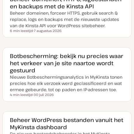
en backups met de Kinsta API
Beheer domeinen, forceer HTTPS, gebruik search &
replace, logs en backups met de nieuwste updates
van de Kinsta API voor WordPress sitebeheer.
6 min leestijd
7 augustus 2026
Leestijd
D
a
t
u
m
v
Botbescherming: bekijk nu precies waar
a
het verkeer van je site naartoe wordt
n
u
gestuurd
p
d
Nieuwe Botbeschermingsanalytics in MyKinsta tonen
a
t
precies hoe elk verzoek werd geclassificeerd en wat
e
ermee gebeurde, tot op paden en IP-adressen toe.
4 min leestijd
30 juli 2026
Leestijd
D
a
t
u
m
v
Beheer WordPress bestanden vanuit het
a
MyKinsta dashboard
n
u
De nieuwe bestandsbeheerder in het MyKinsta
p