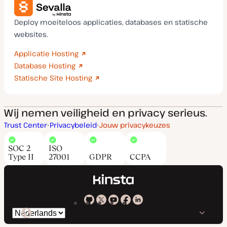
Deploy moeiteloos applicaties, databases en statische
websites.
Applicatie Hosting
Database Hosting
Statische Site Hosting
Wij nemen veiligheid en privacy serieus.
Trust Center
Privacybeleid
Jouw privacykeuzes
SOC 2
ISO
Type II
27001
GDPR
CCPA
Kinsta
Kinsta
Kinsta
Kinsta
Kinsta
Selecteer
op
op
op
op
op
taal