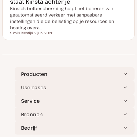
staat Kinsta achter je
n
u
Kinsta’s botbescherming helpt het beheren van
p
d
geautomatiseerd verkeer met aanpasbare
a
t
instellingen die de belasting op je resources en
e
hosting overa…
5 min leestijd
2 juni 2026
Leestijd
D
a
t
u
m
v
a
n
u
p
Producten
d
a
t
Use cases
e
Service
Bronnen
Bedrijf