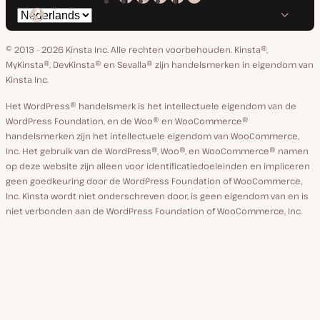
Kinsta
Kinsta
Kinsta
Kinsta
Kinsta
Selecteer
op
op
op
op
op
taal
GitHub
X
YouTube
Facebook
Linkedin
© 2013 - 2026 Kinsta Inc. Alle rechten voorbehouden.
Kinsta®,
MyKinsta®, DevKinsta® en Sevalla® zijn handelsmerken in eigendom van
Kinsta Inc.
Het WordPress® handelsmerk is het intellectuele eigendom van de
WordPress Foundation, en de Woo® en WooCommerce®
handelsmerken zijn het intellectuele eigendom van WooCommerce,
Inc. Het gebruik van de WordPress®, Woo®, en WooCommerce® namen
op deze website zijn alleen voor identificatiedoeleinden en impliceren
geen goedkeuring door de WordPress Foundation of WooCommerce,
Inc. Kinsta wordt niet onderschreven door, is geen eigendom van en is
niet verbonden aan de WordPress Foundation of WooCommerce, Inc.