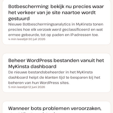
Botbescherming: bekijk nu precies waar
het verkeer van je site naartoe wordt
gestuurd
Nieuwe Botbeschermingsanalytics in MyKinsta tonen
precies hoe elk verzoek werd geclassificeerd en wat
ermee gebeurde, tot op paden en IP-adressen toe.
4 min leestijd
30 juli 2026
Leestijd
D
a
t
u
m
v
Beheer WordPress bestanden vanuit het
a
MyKinsta dashboard
n
u
De nieuwe bestandsbeheerder in het MyKinsta
p
d
dashboard helpt de klanten tijd te besparen bij het
a
t
beheren van hun WordPress sites.
e
5 min leestijd
12 juni 2026
Leestijd
D
a
t
u
m
v
Wanneer bots problemen veroorzaken,
a