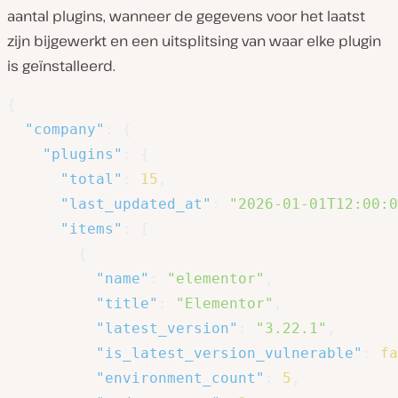
aantal plugins, wanneer de gegevens voor het laatst
zijn bijgewerkt en een uitsplitsing van waar elke plugin
is geïnstalleerd.
{
"company"
:
{
"plugins"
:
{
"total"
:
15
,
"last_updated_at"
:
"2026-01-01T12:00:0
"items"
:
[
{
"name"
:
"elementor"
,
"title"
:
"Elementor"
,
"latest_version"
:
"3.22.1"
,
"is_latest_version_vulnerable"
:
fa
"environment_count"
:
5
,