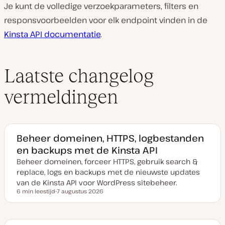
Je kunt de volledige verzoekparameters, filters en
responsvoorbeelden voor elk endpoint vinden in de
Kinsta API documentatie
.
Laatste changelog
vermeldingen
Beheer domeinen, HTTPS, logbestanden
en backups met de Kinsta API
Beheer domeinen, forceer HTTPS, gebruik search &
replace, logs en backups met de nieuwste updates
van de Kinsta API voor WordPress sitebeheer.
6 min leestijd
7 augustus 2026
Leestijd
D
a
t
u
m