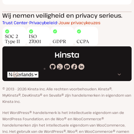
Wij nemen veiligheid en privacy serieus.
Trust Center
Privacybeleid
Jouw privacykeuzes
SOC 2
ISO
Type II
27001
GDPR
CCPA
Kinsta
Kinsta
Kinsta
Kinsta
Kinsta
Selecteer
op
op
op
op
op
taal
GitHub
X
YouTube
Facebook
Linkedin
© 2013 - 2026 Kinsta Inc. Alle rechten voorbehouden.
Kinsta®,
MyKinsta®, DevKinsta® en Sevalla® zijn handelsmerken in eigendom van
Kinsta Inc.
Het WordPress® handelsmerk is het intellectuele eigendom van de
WordPress Foundation, en de Woo® en WooCommerce®
handelsmerken zijn het intellectuele eigendom van WooCommerce,
Inc. Het gebruik van de WordPress®, Woo®, en WooCommerce® namen