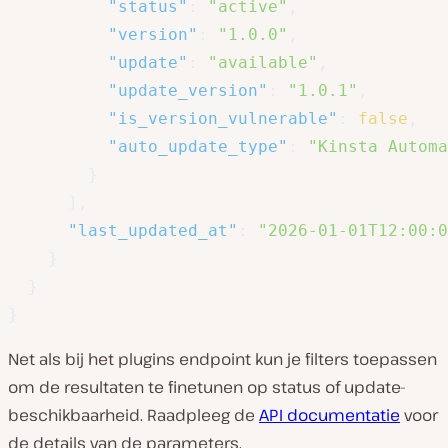
"status"
:
"active"
,
"version"
:
"1.0.0"
,
"update"
:
"available"
,
"update_version"
:
"1.0.1"
,
"is_version_vulnerable"
:
false
,
"auto_update_type"
:
"Kinsta Automa
}
]
,
"last_updated_at"
:
"2026-01-01T12:00:0
}
}
}
Net als bij het plugins endpoint kun je filters toepassen
om de resultaten te finetunen op status of update-
beschikbaarheid. Raadpleeg de
API documentatie
voor
de details van de parameters.