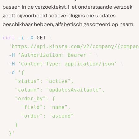
passen in de verzoektekst. Het onderstaande verzoek
geeft bijvoorbeeld actieve plugins die updates
beschikbaar hebben, alfabetisch gesorteerd op naam:
curl
-i
-X
 GET 
\
'https://api.kinsta.com/v2/company/{compan
-H
'Authorization: Bearer '
\
-H
'Content-Type: application/json'
\
-d
'{

    "status": "active",

    "column": "updatesAvailable",

    "order_by": {

      "field": "name",

      "order": "ascend"

    }

  }'