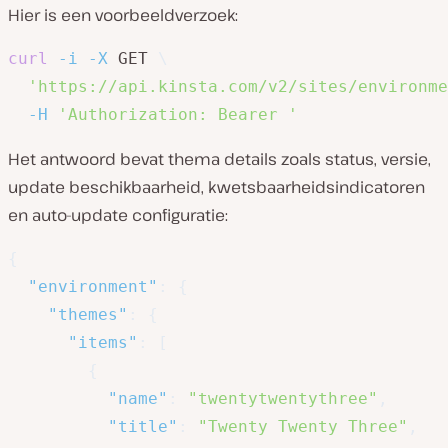
Hier is een voorbeeldverzoek:
curl
-i
-X
 GET 
\
'https://api.kinsta.com/v2/sites/environme
-H
'Authorization: Bearer '
Het antwoord bevat thema details zoals status, versie,
update beschikbaarheid, kwetsbaarheidsindicatoren
en auto-update configuratie:
{
"environment"
:
{
"themes"
:
{
"items"
:
[
{
"name"
:
"twentytwentythree"
,
"title"
:
"Twenty Twenty Three"
,