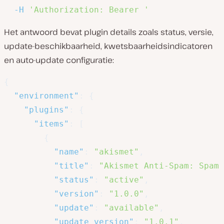
-H
'Authorization: Bearer '
Het antwoord bevat plugin details zoals status, versie,
update-beschikbaarheid, kwetsbaarheidsindicatoren
en auto-update configuratie:
{
"environment"
:
{
"plugins"
:
{
"items"
:
[
{
"name"
:
"akismet"
,
"title"
:
"Akismet Anti-Spam: Spam 
"status"
:
"active"
,
"version"
:
"1.0.0"
,
"update"
:
"available"
,
"update_version"
:
"1.0.1"
,