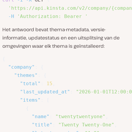
'https://api.kinsta.com/v2/company/{compan
-H
'Authorization: Bearer '
Het antwoord bevat thema-metadata, versie-
informatie, updatestatus en een uitsplitsing van de
omgevingen waar elk thema is geïnstalleerd:
{
"company"
:
{
"themes"
:
{
"total"
:
15
,
"last_updated_at"
:
"2026-01-01T12:00:0
"items"
:
[
{
"name"
:
"twentytwentyone"
,
"title"
:
"Twenty Twenty-One"
,