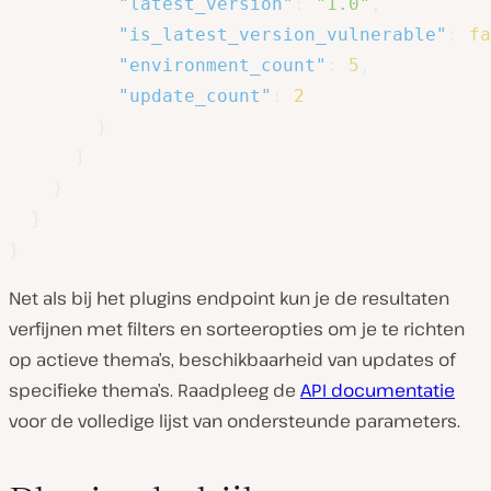
"latest_version"
:
"1.0"
,
"is_latest_version_vulnerable"
:
fa
"environment_count"
:
5
,
"update_count"
:
2
}
]
}
}
}
Net als bij het plugins endpoint kun je de resultaten
verfijnen met filters en sorteeropties om je te richten
op actieve thema’s, beschikbaarheid van updates of
specifieke thema’s. Raadpleeg de
API documentatie
voor de volledige lijst van ondersteunde parameters.