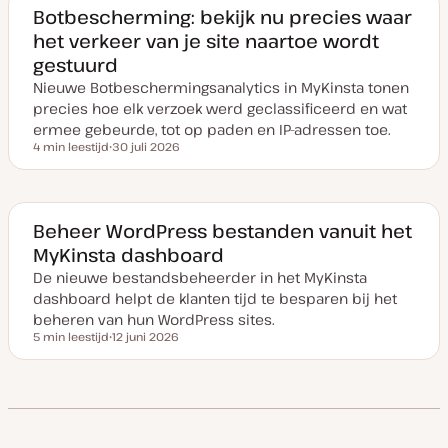
v
Botbescherming: bekijk nu precies waar
a
het verkeer van je site naartoe wordt
n
u
gestuurd
p
d
Nieuwe Botbeschermingsanalytics in MyKinsta tonen
a
t
precies hoe elk verzoek werd geclassificeerd en wat
e
ermee gebeurde, tot op paden en IP-adressen toe.
4 min leestijd
30 juli 2026
Leestijd
D
a
t
u
m
v
Beheer WordPress bestanden vanuit het
a
MyKinsta dashboard
n
u
De nieuwe bestandsbeheerder in het MyKinsta
p
d
dashboard helpt de klanten tijd te besparen bij het
a
t
beheren van hun WordPress sites.
e
5 min leestijd
12 juni 2026
Leestijd
D
a
t
u
m
v
a
n