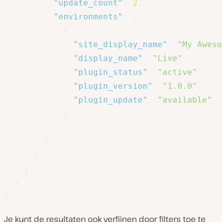
"update_count"
:
2
,
"environments"
:
[
{
"site_display_name"
:
"My Aweso
"display_name"
:
"Live"
,
"plugin_status"
:
"active"
,
"plugin_version"
:
"1.0.0"
,
"plugin_update"
:
"available"
}
]
}
]
}
}
}
Je kunt de resultaten ook verfijnen door filters toe te