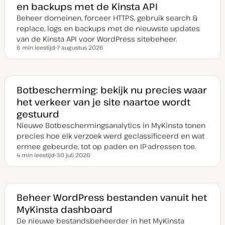
en backups met de Kinsta API
Beheer domeinen, forceer HTTPS, gebruik search &
replace, logs en backups met de nieuwste updates
van de Kinsta API voor WordPress sitebeheer.
6 min leestijd
7 augustus 2026
Leestijd
D
a
t
u
m
v
Botbescherming: bekijk nu precies waar
a
het verkeer van je site naartoe wordt
n
u
gestuurd
p
d
Nieuwe Botbeschermingsanalytics in MyKinsta tonen
a
t
precies hoe elk verzoek werd geclassificeerd en wat
e
ermee gebeurde, tot op paden en IP-adressen toe.
4 min leestijd
30 juli 2026
Leestijd
D
a
t
u
m
v
Beheer WordPress bestanden vanuit het
a
MyKinsta dashboard
n
u
De nieuwe bestandsbeheerder in het MyKinsta
p