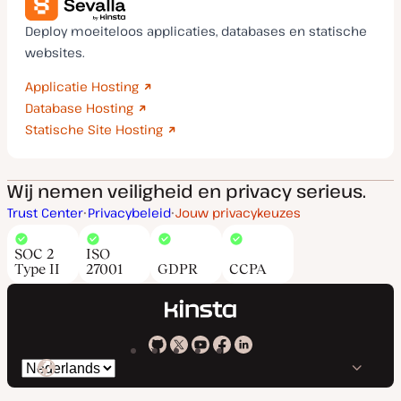
Deploy moeiteloos applicaties, databases en statische
websites.
Applicatie Hosting
Database Hosting
Statische Site Hosting
Wij nemen veiligheid en privacy serieus.
Trust Center
Privacybeleid
Jouw privacykeuzes
SOC 2
ISO
Type II
27001
GDPR
CCPA
Kinsta
Kinsta
Kinsta
Kinsta
Kinsta
Selecteer
op
op
op
op
op
taal