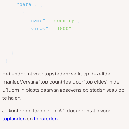
"data"
:
[
{
"name"
:
"country"
,
"views"
:
"1000"
}
]
}
}
Het endpoint voor topsteden werkt op dezelfde
manier. Vervang ’top-countries’ door ’top-cities’ in de
URL om in plaats daarvan gegevens op stadsniveau op
te halen.
Je kunt meer lezen in de API-documentatie voor
toplanden
en
topsteden
.