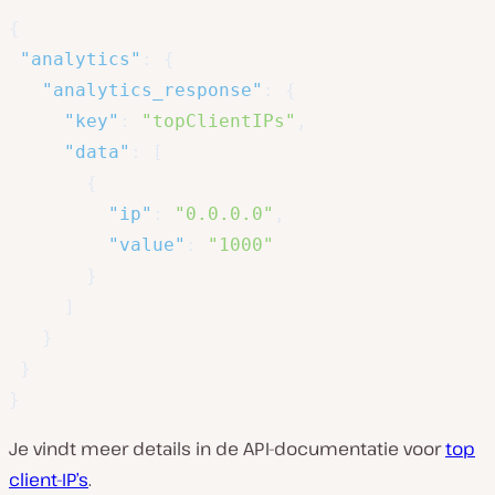
{
"analytics"
:
{
"analytics_response"
:
{
"key"
:
"topClientIPs"
,
"data"
:
[
{
"ip"
:
"0.0.0.0"
,
"value"
:
"1000"
}
]
}
}
}
Je vindt meer details in de API-documentatie voor
top
client-IP’s
.