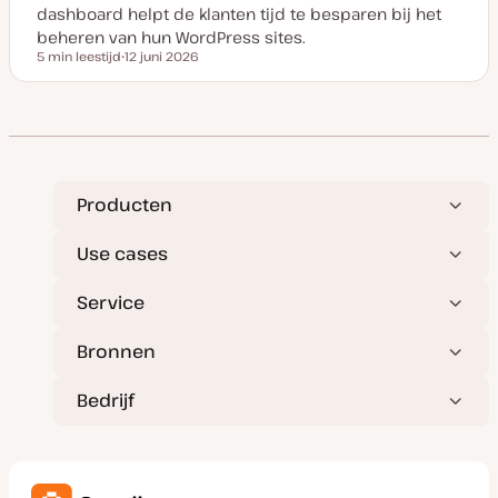
d
dashboard helpt de klanten tijd te besparen bij het
a
t
beheren van hun WordPress sites.
e
5 min leestijd
12 juni 2026
Leestijd
D
a
t
u
m
v
a
n
u
p
Producten
d
a
t
Use cases
e
Service
Bronnen
Bedrijf