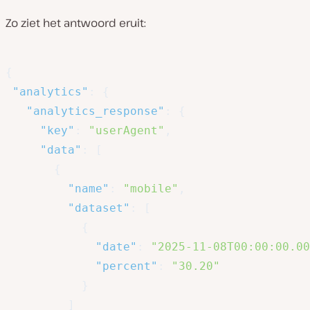
Zo ziet het antwoord eruit:
{
"analytics"
:
{
"analytics_response"
:
{
"key"
:
"userAgent"
,
"data"
:
[
{
"name"
:
"mobile"
,
"dataset"
:
[
{
"date"
:
"2025-11-08T00:00:00.00
"percent"
:
"30.20"
}
]