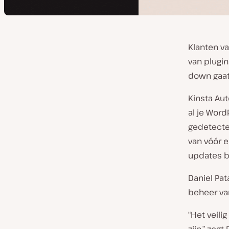
Klanten v
van plugi
down gaat
Kinsta Au
al je Word
gedetectee
van vóór 
updates b
Daniel Pat
beheer va
“Het veili