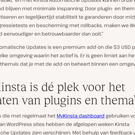
t Pataki, “en met Kinsta Automatiche Updates kunnen onze 
 blijven met minimale inspanning. Door plugin- en the
iseren en tegelijkertijd stabiliteit te garanderen door mi
egressietests en bescherming met rollbacks, maken we W
 eenvoudiger en betrouwbaarder dan ooit.”
tomatische Updates is een premium add-on die $3 USD 
elke omgeving waarin het actief is. Er is geen limiet aan he
f thema’s dat je met de add-on beheert binnen een omgev
nsta is dé plek voor het
ten van plugins en thema’
s die met regelmaat het
MyKinsta dashboard
gebruiken vo
an WordPress sites hebben de afgelopen weken Kinsta
che Updates zien verschijnen. Met behulp van feedback 