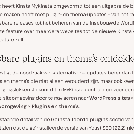
s heeft Kinsta MyKinsta omgevormd tot een uitgebreide b
 te maken heeft met plugin- en thema-updates – van het r
sbare releases tot het beheren van de ingebouwde Word
te feature over meerdere websites tot de nieuwe Kinsta
ature zelf.
bare plugins en thema’s ontdek
estigt de noodzaak van automatische updates beter dan 
s en thema’s die niet alleen verouderd zijn, maar ook kwe
ligingslekken. Je kunt dit in MyKinsta controleren voor een
le siteomgeving door te navigeren naar
WordPress sites
>
/omgeving
>
Plugins en thema’s
.
staande detail van de
Geïnstalleerde plugins
sectie van
t zien dat de geïnstalleerde versie van Yoast SEO (22.2) ni