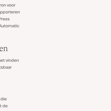
ron voor
apporteren
Press
 Automatic
ken
het vinden
tsbaar
 die
et de