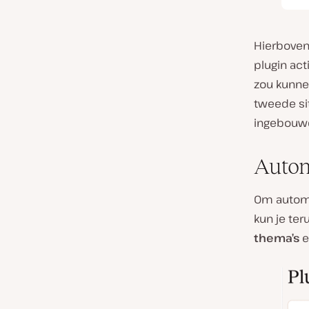
Hierboven 
plugin act
zou kunne
tweede si
ingebouwd
Autom
Om automa
kun je te
thema’s
e