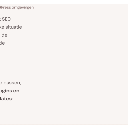
dPress omgevingen.
t SEO
e situatie
n de
 de
e passen,
ugins en
dates
: