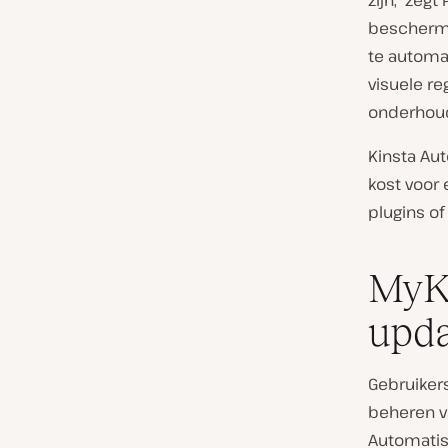
zijn,” zeg
beschermd
te automat
visuele r
onderhoud
Kinsta Au
kost voor 
plugins o
MyKi
upda
Gebruiker
beheren v
Automatis