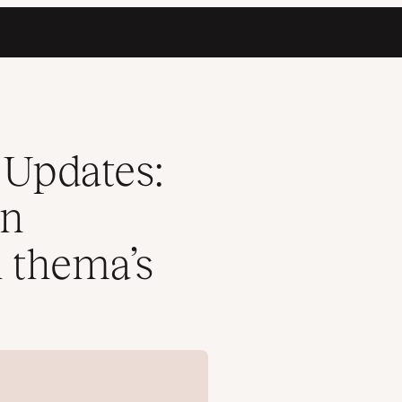
 plugins en thema’s
 Updates:
an
 thema’s