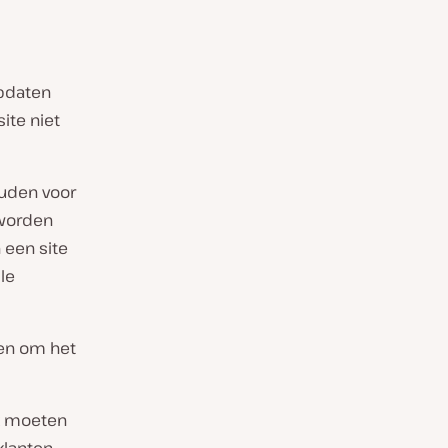
updaten
ite niet
ouden voor
 worden
 een site
le
pen om het
ak moeten