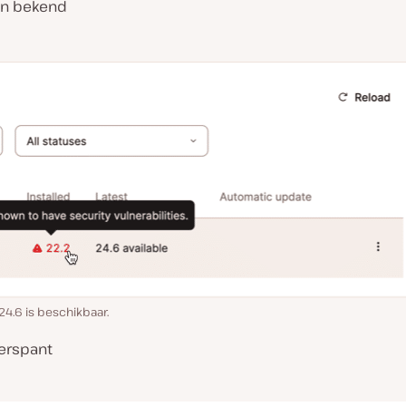
van bekend
 24.6 is beschikbaar.
erspant