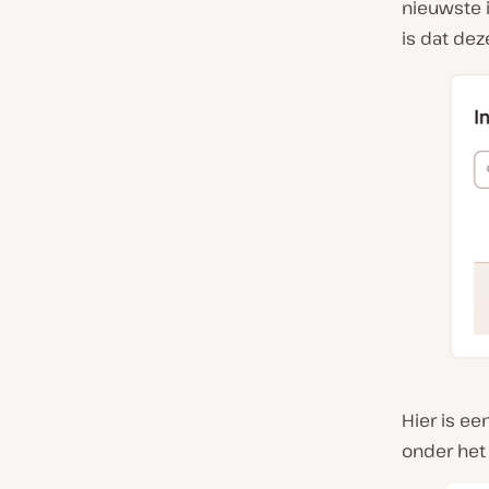
nieuwste i
is dat dez
Hier is e
onder het