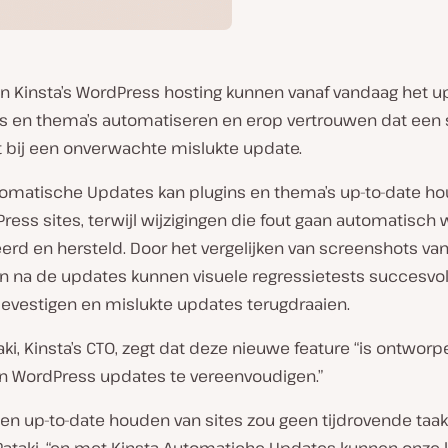
an Kinsta’s WordPress hosting kunnen vanaf vandaag het 
ns en thema’s automatiseren en erop vertrouwen dat een s
 bij een onverwachte mislukte update.
tomatische Updates kan plugins en thema’s up-to-date h
Press sites, terwijl wijzigingen die fout gaan automatisch
rd en hersteld. Door het vergelijken van screenshots van
en na de updates kunnen visuele regressietests succesvol
evestigen en mislukte updates terugdraaien.
aki, Kinsta’s CTO, zegt dat deze nieuwe feature “is ontwor
n WordPress updates te vereenvoudigen.”
g en up-to-date houden van sites zou geen tijdrovende ta