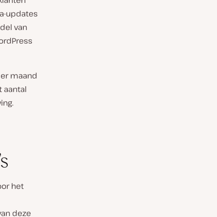
klanten
ma-updates
ddel van
ordPress
per maand
t aantal
ing.
s
or het
van deze