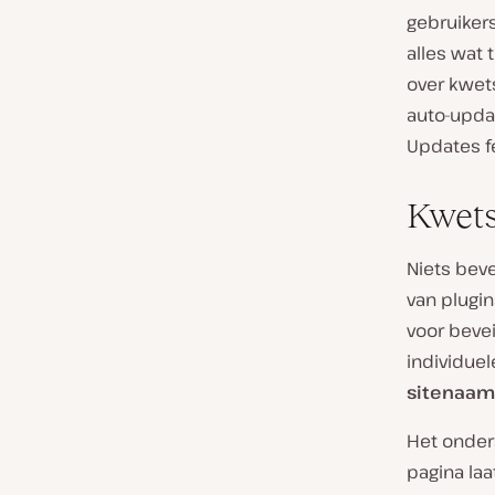
gebruiker
alles wat
over kwet
auto-upda
Updates fe
Kwets
Niets bev
van plugin
voor bevei
individue
sitenaam
Het onder
pagina laa