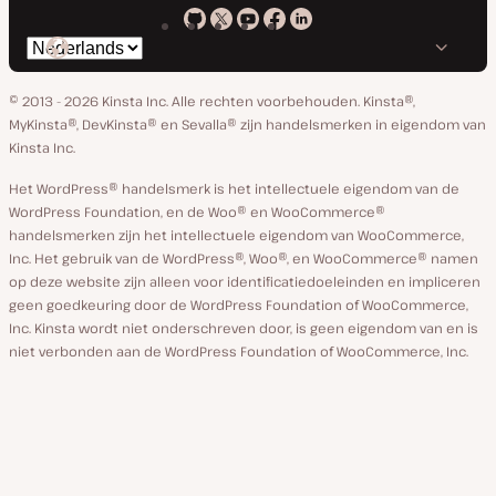
Kinsta
Kinsta
Kinsta
Kinsta
Kinsta
Selecteer
op
op
op
op
op
taal
GitHub
X
YouTube
Facebook
Linkedin
© 2013 - 2026 Kinsta Inc. Alle rechten voorbehouden.
Kinsta®,
MyKinsta®, DevKinsta® en Sevalla® zijn handelsmerken in eigendom van
Kinsta Inc.
Het WordPress® handelsmerk is het intellectuele eigendom van de
WordPress Foundation, en de Woo® en WooCommerce®
handelsmerken zijn het intellectuele eigendom van WooCommerce,
Inc. Het gebruik van de WordPress®, Woo®, en WooCommerce® namen
op deze website zijn alleen voor identificatiedoeleinden en impliceren
geen goedkeuring door de WordPress Foundation of WooCommerce,
Inc. Kinsta wordt niet onderschreven door, is geen eigendom van en is
niet verbonden aan de WordPress Foundation of WooCommerce, Inc.