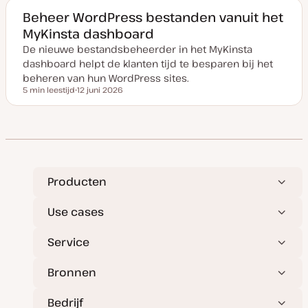
m
v
Beheer WordPress bestanden vanuit het
a
MyKinsta dashboard
n
u
De nieuwe bestandsbeheerder in het MyKinsta
p
d
dashboard helpt de klanten tijd te besparen bij het
a
t
beheren van hun WordPress sites.
e
5 min leestijd
12 juni 2026
Leestijd
D
a
t
u
m
v
a
n
u
p
Producten
d
a
t
Use cases
e
Service
Bronnen
Bedrijf