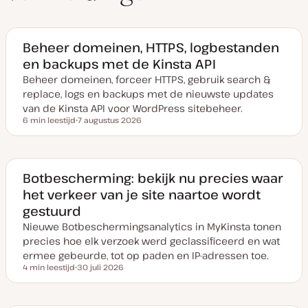
Beheer domeinen, HTTPS, logbestanden
en backups met de Kinsta API
Beheer domeinen, forceer HTTPS, gebruik search &
replace, logs en backups met de nieuwste updates
van de Kinsta API voor WordPress sitebeheer.
6 min leestijd
7 augustus 2026
Leestijd
D
a
t
u
m
v
Botbescherming: bekijk nu precies waar
a
het verkeer van je site naartoe wordt
n
u
gestuurd
p
d
Nieuwe Botbeschermingsanalytics in MyKinsta tonen
a
t
precies hoe elk verzoek werd geclassificeerd en wat
e
ermee gebeurde, tot op paden en IP-adressen toe.
4 min leestijd
30 juli 2026
Leestijd
D
a
t
u