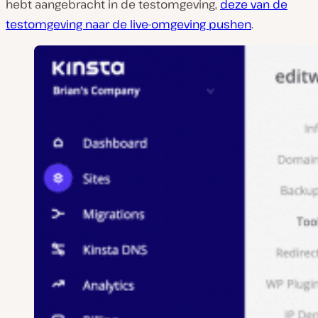
hebt aangebracht in de testomgeving,
deze van de
testomgeving naar de live-omgeving pushen
.