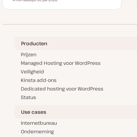
Leestijd
D
a
t
u
m
v
a
n
u
p
Producten
d
a
t
Prijzen
e
Managed Hosting voor WordPress
Veiligheid
Kinsta add-ons
Dedicated hosting voor WordPress
Status
Use cases
Internetbureau
Onderneming