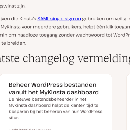
gswinst zijn.
jven die Kinsta’s
SAML single sign-on
gebruiken om veilig i
MyKinsta voor meerdere gebruikers, helpt één-klik toegan
in om naadloze toegang zonder wachtwoord tot WordP
 te breiden.
tste changelog vermeldi
Beheer WordPress bestanden
vanuit het MyKinsta dashboard
De nieuwe bestandsbeheerder in het
MyKinsta dashboard helpt de klanten tijd te
besparen bij het beheren van hun WordPress
sites.
5 min leestijd
12 juni 2026