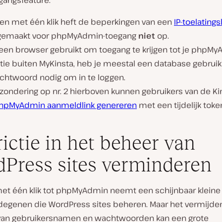
gangsfeature:
gen met één klik heft de beperkingen van een
IP-toelatingsl
gemaakt voor phpMyAdmin-toegang
niet
op.
e een browser gebruikt om toegang te krijgen tot je phpM
ntie buiten MyKinsta, heb je meestal een database gebru
chtwoord nodig om in te loggen.
tzondering op nr. 2 hierboven kunnen gebruikers van de Ki
hpMyAdmin aanmeldlink genereren
met een tijdelijk toke
rictie in het beheer van
Press sites verminderen
et één klik tot phpMyAdmin neemt een schijnbaar kleine
degenen die WordPress sites beheren. Maar het vermijden
van gebruikersnamen en wachtwoorden kan een grote