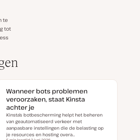
n te
g tot
ress
ngen
Wanneer bots problemen
veroorzaken, staat Kinsta
achter je
Kinsta’s botbescherming helpt het beheren
van geautomatiseerd verkeer met
aanpasbare instellingen die de belasting op
je resources en hosting overa…
5 min leestijd
2 juni 2026