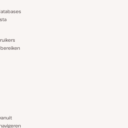
databases
sta
ruikers
 bereiken
vanuit
navigeren