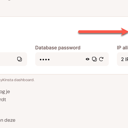
MyKinsta dashboard.
og je
rdt
an deze