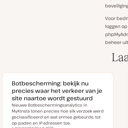
beveiligin
Voor bedri
loggen op 
phpMyAdm
beheer uit
Laa
Botbescherming: bekijk nu
precies waar het verkeer van je
site naartoe wordt gestuurd
Nieuwe Botbeschermingsanalytics in
MyKinsta tonen precies hoe elk verzoek werd
geclassificeerd en wat ermee gebeurde, tot
op paden en IP-adressen toe.
4 min leestijd
30 juli 2026