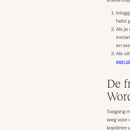
snelle-toe
Inlog
hebt 
Als j
insta
en wa
Als ui
een p
De f
Word
Toegang m
weg voor 
kopiëren 