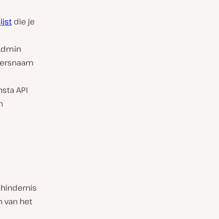
ijst
die je
yAdmin
ikersnaam
nsta API
n
 hindernis
 van het