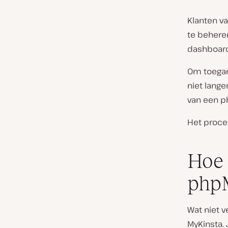
Klanten v
te beheren
dashboar
Om toegan
niet lang
van een 
Het proces
Hoe 
php
Wat niet 
MyKinsta.