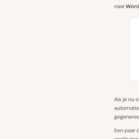
naar
Word
Als je nu
automatisc
gegenereer
Een paar 